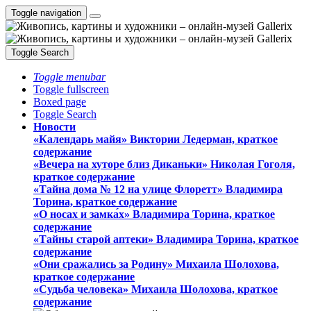
Toggle navigation
Toggle Search
Toggle menubar
Toggle fullscreen
Boxed page
Toggle Search
Новости
«Календарь майя» Виктории Ледерман, краткое
содержание
«Вечера на хуторе близ Диканьки» Николая Гоголя,
краткое содержание
«Тайна дома № 12 на улице Флоретт» Владимира
Торина, краткое содержание
«О носах и замка́х» Владимира Торина, краткое
содержание
«Тайны старой аптеки» Владимира Торина, краткое
содержание
«Они сражались за Родину» Михаила Шолохова,
краткое содержание
«Судьба человека» Михаила Шолохова, краткое
содержание