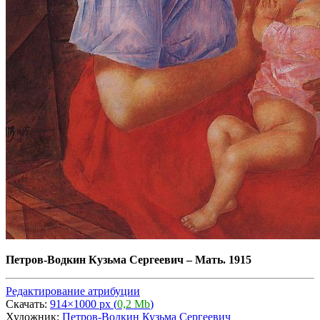
Петров-Водкин Кузьма Сергеевич
–
Мать. 1915
Редактирование атрибуции
Скачать:
914×1000 px (
0,2 Mb
)
Художник:
Петров-Водкин Кузьма Сергеевич