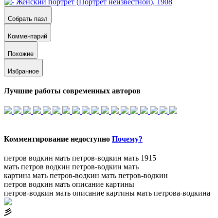
Собрать пазл
Комментарий
Похожие
Избранное
Лучшие работы современных авторов
Комментирование недоступно
Почему?
петров водкин мать
петров-водкин мать 1915
мать петров водкин
петров-водкин мать
картина мать петров-водкин
мать петров-водкин
петров водкин мать описание картины
петров-водкин мать описание картины
мать петрова-водкина
⼺