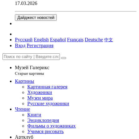
17.03.2026
Дайджест новостей
Русский
English
Español
Français
Deutsche
中文
Вход
Регистрация
Музей Галерикс
Старые картины
Картины
Картинная галерея
Художники
Музеи мира
Русские художники
Чтение
Книги
Энциклопедия
Фильмы о художниках
Учимся рисовать
Артклуб