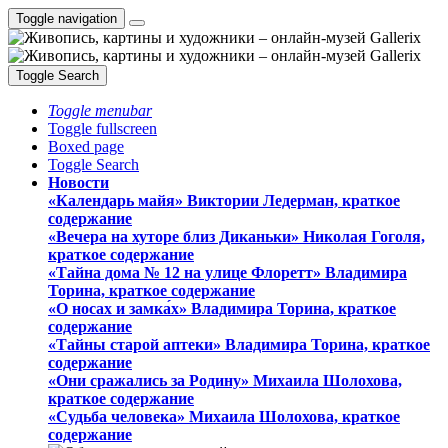
Toggle navigation
Toggle Search
Toggle menubar
Toggle fullscreen
Boxed page
Toggle Search
Новости
«Календарь майя» Виктории Ледерман, краткое
содержание
«Вечера на хуторе близ Диканьки» Николая Гоголя,
краткое содержание
«Тайна дома № 12 на улице Флоретт» Владимира
Торина, краткое содержание
«О носах и замка́х» Владимира Торина, краткое
содержание
«Тайны старой аптеки» Владимира Торина, краткое
содержание
«Они сражались за Родину» Михаила Шолохова,
краткое содержание
«Судьба человека» Михаила Шолохова, краткое
содержание