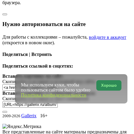
браузера.
Нужно авторизоваться на сайте
Для работы с коллекциями – пожалуйста,
войдите в аккаунт
(откроется в новом окне).
Поделиться | Встроить
Поделиться ссылкой в соцсетях:
Вставить картинку на сайт:
Скопируйте и вставьте в исходный код сайта
Мы используем куки, чтобы
Хорошо
пользоваться сайтом было удобно
Вставить картинку в сообщение на форум:
Политика конфиденциальности
Скопируйте и вставьте в текст сообщения
Gallerix
16+
2009-2026
Все представленные на сайте материалы предназначены для