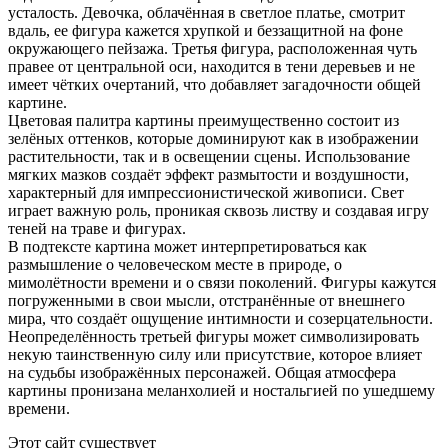
усталость. Девочка, облачённая в светлое платье, смотрит
вдаль, ее фигура кажется хрупкой и беззащитной на фоне
окружающего пейзажа. Третья фигура, расположенная чуть
правее от центральной оси, находится в тени деревьев и не
имеет чётких очертаний, что добавляет загадочности общей
картине.
Цветовая палитра картины преимущественно состоит из
зелёных оттенков, которые доминируют как в изображении
растительности, так и в освещении сцены. Использование
мягких мазков создаёт эффект размытости и воздушности,
характерный для импрессионистической живописи. Свет
играет важную роль, проникая сквозь листву и создавая игру
теней на траве и фигурах.
В подтексте картина может интерпретироваться как
размышление о человеческом месте в природе, о
мимолётности времени и о связи поколений. Фигуры кажутся
погруженными в свои мысли, отстранённые от внешнего
мира, что создаёт ощущение интимности и созерцательности.
Неопределённость третьей фигуры может символизировать
некую таинственную силу или присутствие, которое влияет
на судьбы изображённых персонажей. Общая атмосфера
картины пронизана меланхолией и ностальгией по ушедшему
времени.
Этот сайт существует