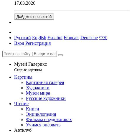
17.03.2026
Дайджест новостей
Русский
English
Español
Français
Deutsche
中文
Вход
Регистрация
Музей Галерикс
Старые картины
Картины
Картинная галерея
Художники
Музеи мира
Русские художники
Чтение
Книги
Энциклопедия
Фильмы о художниках
Учимся рисовать
Артклуб