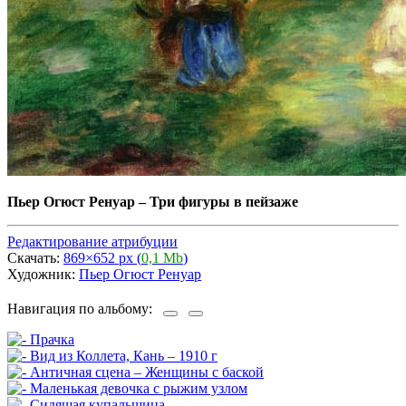
Пьер Огюст Ренуар
–
Три фигуры в пейзаже
Редактирование атрибуции
Скачать:
869×652 px (
0,1 Mb
)
Художник:
Пьер Огюст Ренуар
Навигация по альбому: