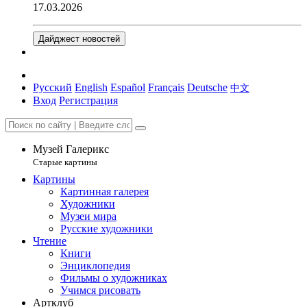
17.03.2026
Дайджест новостей
Русский
English
Español
Français
Deutsche
中文
Вход
Регистрация
Музей Галерикс
Старые картины
Картины
Картинная галерея
Художники
Музеи мира
Русские художники
Чтение
Книги
Энциклопедия
Фильмы о художниках
Учимся рисовать
Артклуб