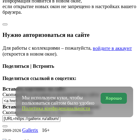
Информация появится в новом окне,
если открытие новых окон не запрещено в настройках вашего
браузера.
Нужно авторизоваться на сайте
Для работы с коллекциями – пожалуйста,
войдите в аккаунт
(откроется в новом окне).
Поделиться | Встроить
Поделиться ссылкой в соцсетях:
Вставить картинку на сайт:
Скопируйте и вставьте в исходный код сайта
Мы используем куки, чтобы
Хорошо
пользоваться сайтом было удобно
Вставить картинку в сообщение на форум:
Политика конфиденциальности
Скопируйте и вставьте в текст сообщения
Gallerix
16+
2009-2026