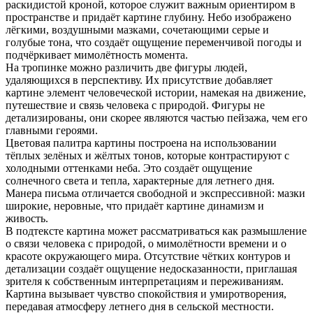
раскидистой кроной, которое служит важным ориентиром в
пространстве и придаёт картине глубину. Небо изображено
лёгкими, воздушными мазками, сочетающими серые и
голубые тона, что создаёт ощущение переменчивой погоды и
подчёркивает мимолётность момента.
На тропинке можно различить две фигуры людей,
удаляющихся в перспективу. Их присутствие добавляет
картине элемент человеческой истории, намекая на движение,
путешествие и связь человека с природой. Фигуры не
детализированы, они скорее являются частью пейзажа, чем его
главными героями.
Цветовая палитра картины построена на использовании
тёплых зелёных и жёлтых тонов, которые контрастируют с
холодными оттенками неба. Это создаёт ощущение
солнечного света и тепла, характерные для летнего дня.
Манера письма отличается свободной и экспрессивной: мазки
широкие, неровные, что придаёт картине динамизм и
живость.
В подтексте картина может рассматриваться как размышление
о связи человека с природой, о мимолётности времени и о
красоте окружающего мира. Отсутствие чётких контуров и
детализации создаёт ощущение недосказанности, приглашая
зрителя к собственным интерпретациям и переживаниям.
Картина вызывает чувство спокойствия и умиротворения,
передавая атмосферу летнего дня в сельской местности.