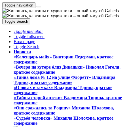
Toggle navigation
Toggle Search
Toggle menubar
Toggle fullscreen
Boxed page
Toggle Search
Новости
«Календарь майя» Виктории Ледерман, краткое
содержание
«Вечера на хуторе близ Диканьки» Николая Гоголя,
краткое содержание
«Тайна дома № 12 на улице Флоретт» Владимира
Торина, краткое содержание
«О носах и замка́х» Владимира Торина, краткое
содержание
«Тайны старой аптеки» Владимира Торина, краткое
содержание
«Они сражались за Родину» Михаила Шолохова,
краткое содержание
«Судьба человека» Михаила Шолохова, краткое
содержание