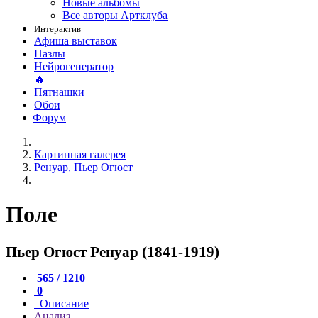
Новые альбомы
Все авторы Артклуба
Интерактив
Афиша выставок
Пазлы
Нейрогенератор
🔥
Пятнашки
Обои
Форум
Картинная галерея
Ренуар, Пьер Огюст
Поле
Пьер Огюст Ренуар (1841-1919)
565 / 1210
0
Описание
Анализ