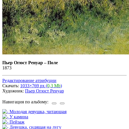
Пьер Огюст Ренуар
–
Поле
1873
Редактирование атрибуции
Скачать:
1033×769 px (
0,3 Mb
)
Художник:
Пьер Огюст Ренуар
Навигация по альбому: