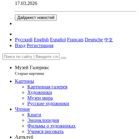
17.03.2026
Дайджест новостей
Русский
English
Español
Français
Deutsche
中文
Вход
Регистрация
Музей Галерикс
Старые картины
Картины
Картинная галерея
Художники
Музеи мира
Русские художники
Чтение
Книги
Энциклопедия
Фильмы о художниках
Учимся рисовать
Артклуб