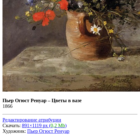
Пьер Огюст Ренуар
–
Цветы в вазе
1866
Редактирование атрибуции
Скачать:
891×1119 px (
0,2 Mb
)
Художник:
Пьер Огюст Ренуар