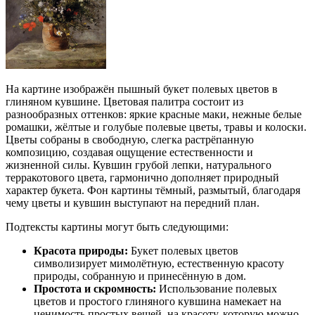
На картине изображён пышный букет полевых цветов в
глиняном кувшине. Цветовая палитра состоит из
разнообразных оттенков: яркие красные маки, нежные белые
ромашки, жёлтые и голубые полевые цветы, травы и колоски.
Цветы собраны в свободную, слегка растрёпанную
композицию, создавая ощущение естественности и
жизненной силы. Кувшин грубой лепки, натурального
терракотового цвета, гармонично дополняет природный
характер букета. Фон картины тёмный, размытый, благодаря
чему цветы и кувшин выступают на передний план.
Подтексты картины могут быть следующими:
Красота природы:
Букет полевых цветов
символизирует мимолётную, естественную красоту
природы, собранную и принесённую в дом.
Простота и скромность:
Использование полевых
цветов и простого глиняного кувшина намекает на
ценимость простых вещей, на красоту, которую можно