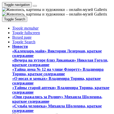
Toggle navigation
Toggle Search
Toggle menubar
Toggle fullscreen
Boxed page
Toggle Search
Новости
«Календарь майя» Виктории Ледерман, краткое
содержание
«Вечера на хуторе близ Диканьки» Николая Гоголя,
краткое содержание
«Тайна дома № 12 на улице Флоретт» Владимира
Торина, краткое содержание
«О носах и замка́х» Владимира Торина, краткое
содержание
«Тайны старой аптеки» Владимира Торина, краткое
содержание
«Они сражались за Родину» Михаила Шолохова,
краткое содержание
«Судьба человека» Михаила Шолохова, краткое
содержание