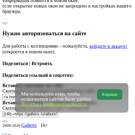
Информация появится в новом окне,
если открытие новых окон не запрещено в настройках вашего
браузера.
Нужно авторизоваться на сайте
Для работы с коллекциями – пожалуйста,
войдите в аккаунт
(откроется в новом окне).
Поделиться | Встроить
Поделиться ссылкой в соцсетях:
Вставить картинку на сайт:
Скопируйте и вставьте в исходный код сайта
Мы используем куки, чтобы
Хорошо
пользоваться сайтом было удобно
Вставить картинку в сообщение на форум:
Политика конфиденциальности
Скопируйте и вставьте в текст сообщения
Gallerix
16+
2009-2026