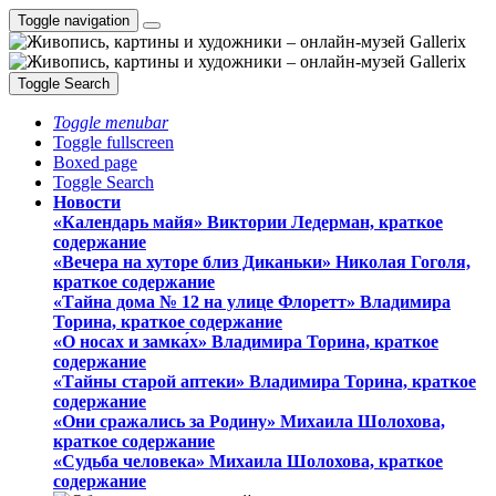
Toggle navigation
Toggle Search
Toggle menubar
Toggle fullscreen
Boxed page
Toggle Search
Новости
«Календарь майя» Виктории Ледерман, краткое
содержание
«Вечера на хуторе близ Диканьки» Николая Гоголя,
краткое содержание
«Тайна дома № 12 на улице Флоретт» Владимира
Торина, краткое содержание
«О носах и замка́х» Владимира Торина, краткое
содержание
«Тайны старой аптеки» Владимира Торина, краткое
содержание
«Они сражались за Родину» Михаила Шолохова,
краткое содержание
«Судьба человека» Михаила Шолохова, краткое
содержание