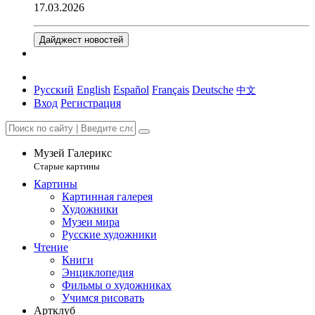
17.03.2026
Дайджест новостей
Русский
English
Español
Français
Deutsche
中文
Вход
Регистрация
Музей Галерикс
Старые картины
Картины
Картинная галерея
Художники
Музеи мира
Русские художники
Чтение
Книги
Энциклопедия
Фильмы о художниках
Учимся рисовать
Артклуб