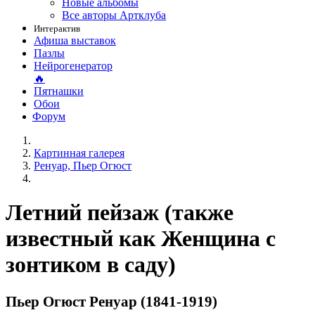
Новые альбомы
Все авторы Артклуба
Интерактив
Афиша выставок
Пазлы
Нейрогенератор
🔥
Пятнашки
Обои
Форум
Картинная галерея
Ренуар, Пьер Огюст
Летний пейзаж (также
известный как Женщина с
зонтиком в саду)
Пьер Огюст Ренуар (1841-1919)