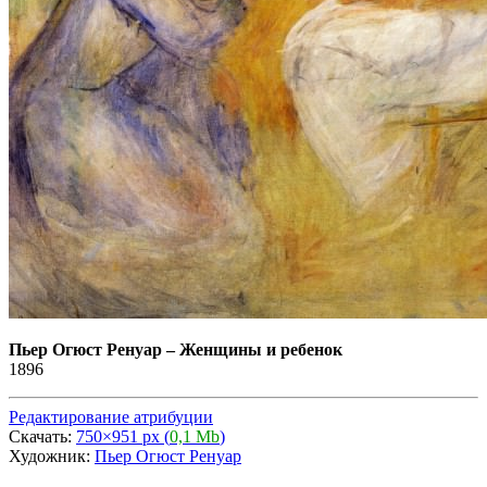
Пьер Огюст Ренуар
–
Женщины и ребенок
1896
Редактирование атрибуции
Скачать:
750×951 px (
0,1 Mb
)
Художник:
Пьер Огюст Ренуар