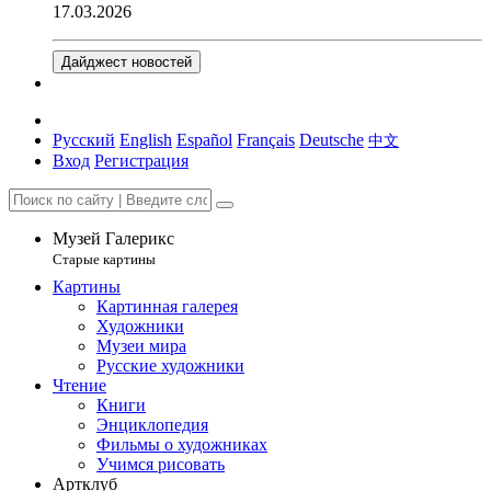
17.03.2026
Дайджест новостей
Русский
English
Español
Français
Deutsche
中文
Вход
Регистрация
Музей Галерикс
Старые картины
Картины
Картинная галерея
Художники
Музеи мира
Русские художники
Чтение
Книги
Энциклопедия
Фильмы о художниках
Учимся рисовать
Артклуб