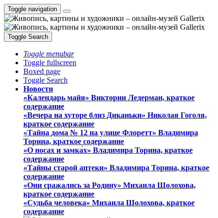
Toggle navigation
Toggle Search
Toggle menubar
Toggle fullscreen
Boxed page
Toggle Search
Новости
«Календарь майя» Виктории Ледерман, краткое
содержание
«Вечера на хуторе близ Диканьки» Николая Гоголя,
краткое содержание
«Тайна дома № 12 на улице Флоретт» Владимира
Торина, краткое содержание
«О носах и замка́х» Владимира Торина, краткое
содержание
«Тайны старой аптеки» Владимира Торина, краткое
содержание
«Они сражались за Родину» Михаила Шолохова,
краткое содержание
«Судьба человека» Михаила Шолохова, краткое
содержание