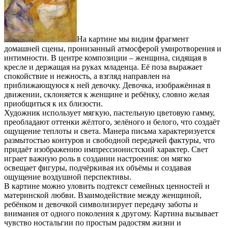
На картине мы видим фрагмент
домашней сцены, пронизанный атмосферой умиротворения и
интимности. В центре композиции – женщина, сидящая в
кресле и держащая на руках младенца. Её поза выражает
спокойствие и нежность, а взгляд направлен на
приближающуюся к ней девочку. Девочка, изображённая в
движении, склоняется к женщине и ребёнку, словно желая
приобщиться к их близости.
Художник использует мягкую, пастельную цветовую гамму,
преобладают оттенки жёлтого, зелёного и белого, что создаёт
ощущение теплоты и света. Манера письма характеризуется
размытостью контуров и свободной передачей фактуры, что
придаёт изображению импрессионистский характер. Свет
играет важную роль в создании настроения: он мягко
освещает фигуры, подчёркивая их объёмы и создавая
ощущение воздушной перспективы.
В картине можно уловить подтекст семейных ценностей и
материнской любви. Взаимодействие между женщиной,
ребёнком и девочкой символизирует передачу заботы и
внимания от одного поколения к другому. Картина вызывает
чувство ностальгии по простым радостям жизни и