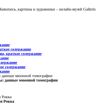
жание
раткое содержание
на, краткое содержание
жание
одержание
ое содержание
жание
ы: данные мюонной томографии
ни Рокка