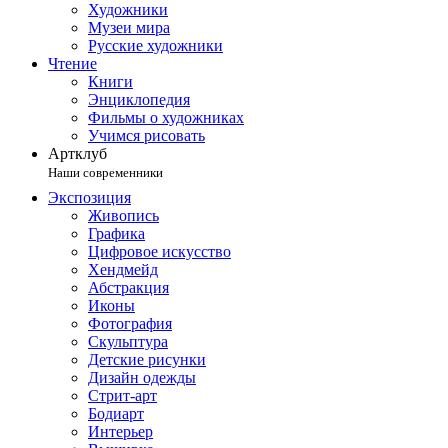
Художники
Музеи мира
Русские художники
Чтение
Книги
Энциклопедия
Фильмы о художниках
Учимся рисовать
Артклуб
Наши современники
Экспозиция
Живопись
Графика
Цифровое искусство
Хендмейд
Абстракция
Иконы
Фотография
Скульптура
Детские рисунки
Дизайн одежды
Стрит-арт
Бодиарт
Интерьер