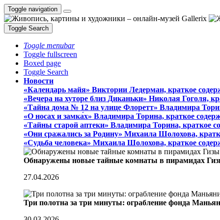
Toggle navigation
Toggle Search
Toggle menubar
Toggle fullscreen
Boxed page
Toggle Search
Новости
«Календарь майя» Виктории Ледерман, краткое содер
«Вечера на хуторе близ Диканьки» Николая Гоголя, к
«Тайна дома № 12 на улице Флоретт» Владимира Тори
«О носах и замка́х» Владимира Торина, краткое содер
«Тайны старой аптеки» Владимира Торина, краткое с
«Они сражались за Родину» Михаила Шолохова, кратк
«Судьба человека» Михаила Шолохова, краткое содер
Обнаружены новые тайные комнаты в пирамидах Гиз
27.04.2026
Три полотна за три минуты: ограбление фонда Манья
30.03.2026