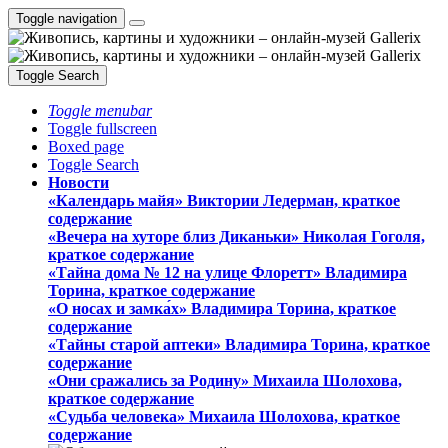
Toggle navigation
Toggle Search
Toggle menubar
Toggle fullscreen
Boxed page
Toggle Search
Новости
«Календарь майя» Виктории Ледерман, краткое
содержание
«Вечера на хуторе близ Диканьки» Николая Гоголя,
краткое содержание
«Тайна дома № 12 на улице Флоретт» Владимира
Торина, краткое содержание
«О носах и замка́х» Владимира Торина, краткое
содержание
«Тайны старой аптеки» Владимира Торина, краткое
содержание
«Они сражались за Родину» Михаила Шолохова,
краткое содержание
«Судьба человека» Михаила Шолохова, краткое
содержание