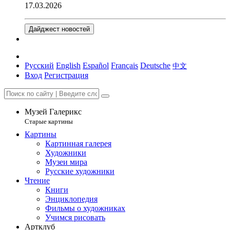
17.03.2026
Дайджест новостей
Русский
English
Español
Français
Deutsche
中文
Вход
Регистрация
Музей Галерикс
Старые картины
Картины
Картинная галерея
Художники
Музеи мира
Русские художники
Чтение
Книги
Энциклопедия
Фильмы о художниках
Учимся рисовать
Артклуб