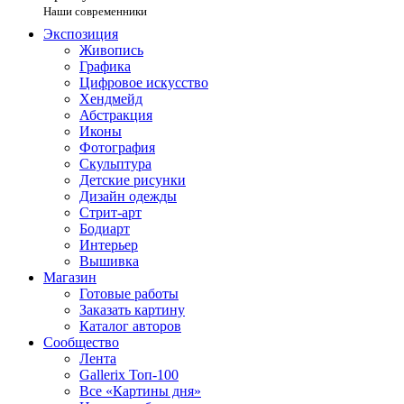
Наши современники
Экспозиция
Живопись
Графика
Цифровое искусство
Хендмейд
Абстракция
Иконы
Фотография
Скульптура
Детские рисунки
Дизайн одежды
Стрит-арт
Бодиарт
Интерьер
Вышивка
Магазин
Готовые работы
Заказать картину
Каталог авторов
Сообщество
Лента
Gallerix Топ-100
Все «Картины дня»