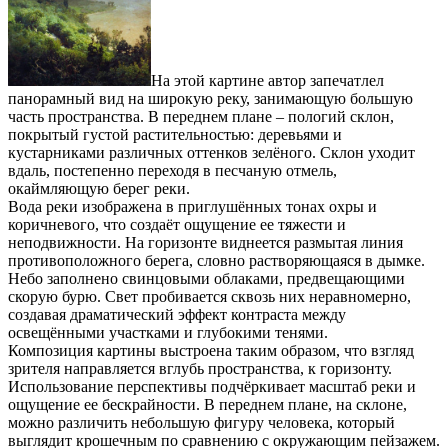
На этой картине автор запечатлел
панорамный вид на широкую реку, занимающую большую
часть пространства. В переднем плане – пологий склон,
покрытый густой растительностью: деревьями и
кустарниками различных оттенков зелёного. Склон уходит
вдаль, постепенно переходя в песчаную отмель,
окаймляющую берег реки.
Вода реки изображена в приглушённых тонах охры и
коричневого, что создаёт ощущение ее тяжести и
неподвижности. На горизонте виднеется размытая линия
противоположного берега, словно растворяющаяся в дымке.
Небо заполнено свинцовыми облаками, предвещающими
скорую бурю. Свет пробивается сквозь них неравномерно,
создавая драматический эффект контраста между
освещёнными участками и глубокими тенями.
Композиция картины выстроена таким образом, что взгляд
зрителя направляется вглубь пространства, к горизонту.
Использование перспективы подчёркивает масштаб реки и
ощущение ее бескрайности. В переднем плане, на склоне,
можно различить небольшую фигуру человека, который
выглядит крошечным по сравнению с окружающим пейзажем.