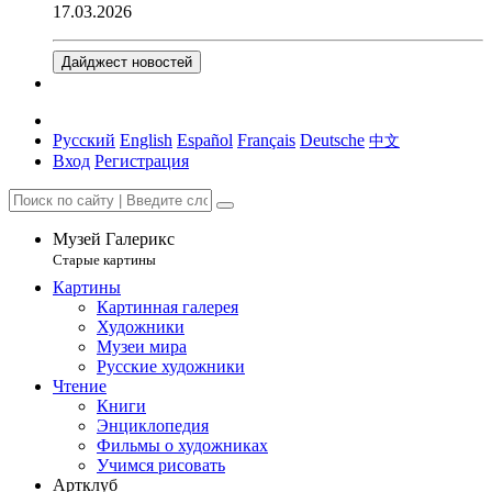
17.03.2026
Дайджест новостей
Русский
English
Español
Français
Deutsche
中文
Вход
Регистрация
Музей Галерикс
Старые картины
Картины
Картинная галерея
Художники
Музеи мира
Русские художники
Чтение
Книги
Энциклопедия
Фильмы о художниках
Учимся рисовать
Артклуб