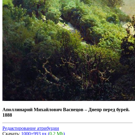
Аполлинарий Михайлович Васнецов
–
Днепр перед бурей.
1888
Редактирование атрибуции
Скачать:
1000×993 px (
0,2 Mb
)