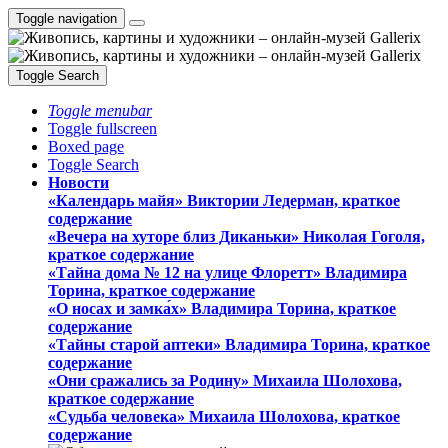
Toggle navigation
Toggle Search
Toggle menubar
Toggle fullscreen
Boxed page
Toggle Search
Новости
«Календарь майя» Виктории Ледерман, краткое
содержание
«Вечера на хуторе близ Диканьки» Николая Гоголя,
краткое содержание
«Тайна дома № 12 на улице Флоретт» Владимира
Торина, краткое содержание
«О носах и замка́х» Владимира Торина, краткое
содержание
«Тайны старой аптеки» Владимира Торина, краткое
содержание
«Они сражались за Родину» Михаила Шолохова,
краткое содержание
«Судьба человека» Михаила Шолохова, краткое
содержание