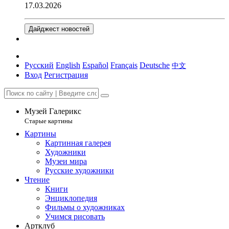
17.03.2026
Дайджест новостей
Русский
English
Español
Français
Deutsche
中文
Вход
Регистрация
Музей Галерикс
Старые картины
Картины
Картинная галерея
Художники
Музеи мира
Русские художники
Чтение
Книги
Энциклопедия
Фильмы о художниках
Учимся рисовать
Артклуб