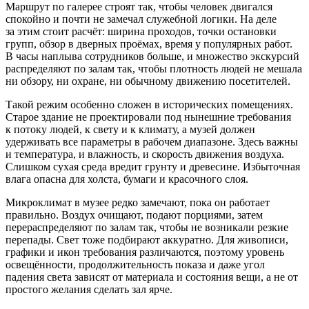
Маршрут по галерее строят так, чтобы человек двигался
спокойно и почти не замечал служебной логики. На деле
за этим стоит расчёт: ширина проходов, точки остановки
групп, обзор в дверных проёмах, время у популярных работ.
В часы наплыва сотрудников больше, и множество экскурсий
распределяют по залам так, чтобы плотность людей не мешала
ни обзору, ни охране, ни обычному движению посетителей.
Такой режим особенно сложен в исторических помещениях.
Старое здание не проектировали под нынешние требования
к потоку людей, к свету и к климату, а музей должен
удерживать все параметры в рабочем диапазоне. Здесь важны
и температура, и влажность, и скорость движения воздуха.
Слишком сухая среда вредит грунту и древесине. Избыточная
влага опасна для холста, бумаги и красочного слоя.
Микроклимат в музее редко замечают, пока он работает
правильно. Воздух очищают, подают порциями, затем
перераспределяют по залам так, чтобы не возникали резкие
перепады. Свет тоже подбирают аккуратно. Для живописи,
графики и икон требования различаются, поэтому уровень
освещённости, продолжительность показа и даже угол
падения света зависят от материала и состояния вещи, а не от
простого желания сделать зал ярче.