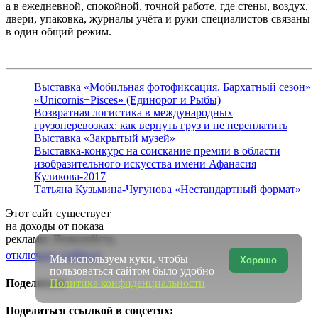
а в ежедневной, спокойной, точной работе, где стены, воздух,
двери, упаковка, журналы учёта и руки специалистов связаны
в один общий режим.
Выставка «Мобильная фотофиксация. Бархатный сезон»
«Unicornis+Pisces» (Единорог и Рыбы)
Возвратная логистика в международных
грузоперевозках: как вернуть груз и не переплатить
Выставка «Закрытый музей»
Выставка-конкурс на соискание премии в области
изобразительного искусства имени Афанасия
Куликова-2017
Татьяна Кузьмина-Чугунова «Нестандартный формат»
Этот сайт существует
на доходы от показа
рекламы. Пожалуйста,
отключите AdBlock
Мы используем куки, чтобы
Хорошо
пользоваться сайтом было удобно
Поделиться
Политика конфиденциальности
Поделиться ссылкой в соцсетях: