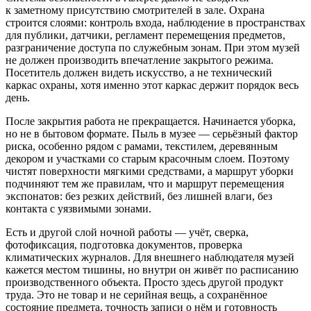
к заметному присутствию смотрителей в зале. Охрана
строится слоями: контроль входа, наблюдение в пространствах
для публики, датчики, регламент перемещения предметов,
разграничение доступа по служебным зонам. При этом музей
не должен производить впечатление закрытого режима.
Посетитель должен видеть искусство, а не технический
каркас охраны, хотя именно этот каркас держит порядок весь
день.
После закрытия работа не прекращается. Начинается уборка,
но не в бытовом формате. Пыль в музее — серьёзный фактор
риска, особенно рядом с рамами, текстилем, деревянным
декором и участками со старым красочным слоем. Поэтому
чистят поверхности мягкими средствами, а маршрут уборки
подчиняют тем же правилам, что и маршрут перемещения
экспонатов: без резких действий, без лишней влаги, без
контакта с уязвимыми зонами.
Есть и другой слой ночной работы — учёт, сверка,
фотофиксация, подготовка документов, проверка
климатических журналов. Для внешнего наблюдателя музей
кажется местом тишины, но внутри он живёт по расписанию
производственного объекта. Просто здесь другой продукт
труда. Это не товар и не серийная вещь, а сохранённое
состояние предмета, точность записи о нём и готовность