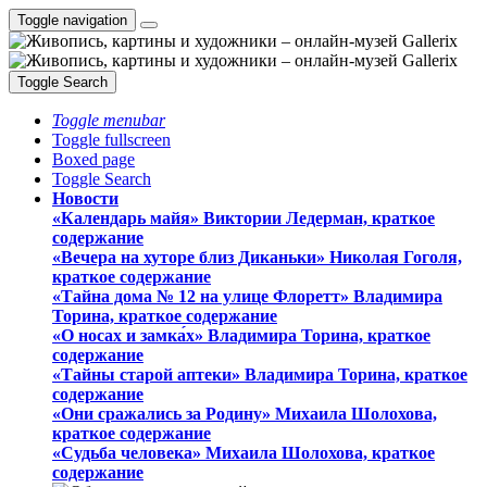
Toggle navigation
Toggle Search
Toggle menubar
Toggle fullscreen
Boxed page
Toggle Search
Новости
«Календарь майя» Виктории Ледерман, краткое
содержание
«Вечера на хуторе близ Диканьки» Николая Гоголя,
краткое содержание
«Тайна дома № 12 на улице Флоретт» Владимира
Торина, краткое содержание
«О носах и замка́х» Владимира Торина, краткое
содержание
«Тайны старой аптеки» Владимира Торина, краткое
содержание
«Они сражались за Родину» Михаила Шолохова,
краткое содержание
«Судьба человека» Михаила Шолохова, краткое
содержание