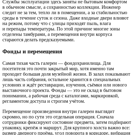
Службы эксплуатации здесь заняты не бытовым комфортом
в обычном смысле, а сохранностью коллекции. Инженер
следит не за тем, тепло ли в помещении, а за стабильностью
среды в течение суток и сезона. Даже входные двери влияют
на режим, потому что с улицы приходят пыль, влага
и перепады температуры. По этой причине многие зоны
отделены тамбурами, а перемещения внутри корпуса
стараются делать предсказуемыми.
Фонды и перемещения
Самая тихая часть галереи — фондохранилища. Для
посетителя это почти закрытый мир, хотя именно там
проходит большая доля музейной жизни. В залах показывают
лишь часть собрания, остальное хранится в специальных
условиях и ждёт реставрации, изучения, съёмки или нового
выставочного проекта. Фонды — это не склад в бытовом
понимании, а рабочая среда с каталогами, маркировкой,
регламентом доступа и строгим учётом.
Перемещение произведения внутри галереи выглядит
скромно, но по сути это отдельная операция. Сначала
сотрудники фиксируют состояние предмета, затем подбирают
упаковку, крепёж и маршрут. Для крупного холста важно все:
размер дверного проёма, угол поворота в коридоре, вибрация