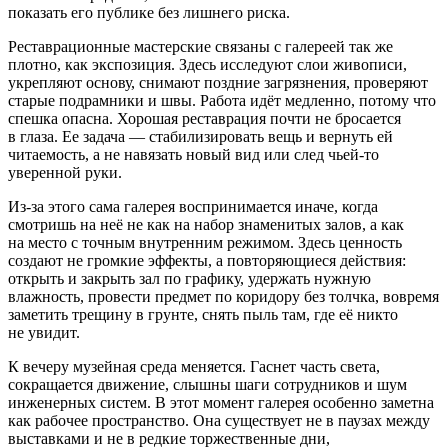
показать его публике без лишнего риска.
Реставрационные мастерские связаны с галереей так же
плотно, как экспозиция. Здесь исследуют слои живописи,
укрепляют основу, снимают поздние загрязнения, проверяют
старые подрамники и швы. Работа идёт медленно, потому что
спешка опасна. Хорошая реставрация почти не бросается
в глаза. Ее задача — стабилизировать вещь и вернуть ей
читаемость, а не навязать новый вид или след чьей-то
уверенной руки.
Из-за этого сама галерея воспринимается иначе, когда
смотришь на неё не как на набор знаменитых залов, а как
на место с точным внутренним режимом. Здесь ценность
создают не громкие эффекты, а повторяющиеся действия:
открыть и закрыть зал по графику, удержать нужную
влажность, провести предмет по коридору без толчка, вовремя
заметить трещину в грунте, снять пыль там, где её никто
не увидит.
К вечеру музейная среда меняется. Гаснет часть света,
сокращается движение, слышны шаги сотрудников и шум
инженерных систем. В этот момент галерея особенно заметна
как рабочее пространство. Она существует не в паузах между
выставками и не в редкие торжественные дни,