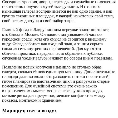
Соседние строения, дворы, переходы и служебные помещения
постепенно получили музейные функции. Из-за этого
нынешняя галерея воспринимается не как одно здание, а как
группа связанных площадок, у каждой из которых свой темп,
свой режим доступа и свой набор задач.
Главный фасад в Лаврушинском переулке знают почти все,
кто бывал в Москве. Он давно стал узнаваемой частью
городской среды, хотя его смысл не сводится к внешнему
виду. Фасад работает как входной знак, а за ним скрыта
сложная сеть внутренних перемещений. Для музея это
обычная практика: парадная часть обращена к публике,
служебная уходит вглубь и живёт по совсем иным правилам.
Появление новых корпусов изменило не столько образ
галереи, сколько её повседневную механику. Дополнительные
площади дали возможность разводить потоки посетителей,
гибче планировать выставочный цикл и разгружать старые
помещения. Для музейной системы это очень важно
в практическом смысле: меньше перегрузки в проходах,
меньше риска для предметов, меньше конфликтов между
показом, монтажом и хранением.
Маршрут, свет и воздух