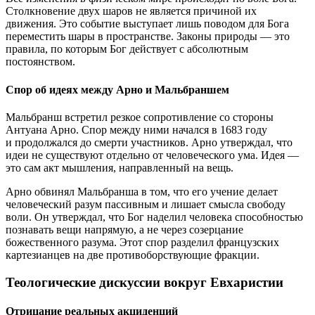
Столкновение двух шаров не является причиной их
движения. Это событие выступает лишь поводом для Бога
переместить шары в пространстве. Законы природы — это
правила, по которым Бог действует с абсолютным
постоянством.
Спор об идеях между Арно и Мальбраншем
Мальбранш встретил резкое сопротивление со стороны
Антуана Арно. Спор между ними начался в 1683 году
и продолжался до смерти участников. Арно утверждал, что
идеи не существуют отдельно от человеческого ума. Идея —
это сам акт мышления, направленный на вещь.
Арно обвинял Мальбранша в том, что его учение делает
человеческий разум пассивным и лишает смысла свободу
воли. Он утверждал, что Бог наделил человека способностью
познавать вещи напрямую, а не через созерцание
божественного разума. Этот спор разделил французских
картезианцев на две противоборствующие фракции.
Теологические дискуссии вокруг Евхаристии
Отрицание реальных акциденций