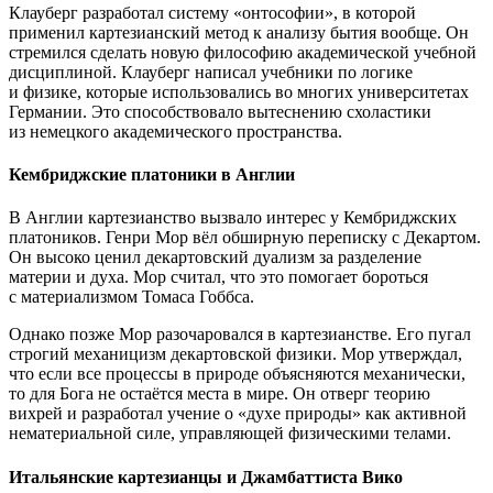
Клауберг разработал систему «онтософии», в которой
применил картезианский метод к анализу бытия вообще. Он
стремился сделать новую философию академической учебной
дисциплиной. Клауберг написал учебники по логике
и физике, которые использовались во многих университетах
Германии. Это способствовало вытеснению схоластики
из немецкого академического пространства.
Кембриджские платоники в Англии
В Англии картезианство вызвало интерес у Кембриджских
платоников. Генри Мор вёл обширную переписку с Декартом.
Он высоко ценил декартовский дуализм за разделение
материи и духа. Мор считал, что это помогает бороться
с материализмом Томаса Гоббса.
Однако позже Мор разочаровался в картезианстве. Его пугал
строгий механицизм декартовской физики. Мор утверждал,
что если все процессы в природе объясняются механически,
то для Бога не остаётся места в мире. Он отверг теорию
вихрей и разработал учение о «духе природы» как активной
нематериальной силе, управляющей физическими телами.
Итальянские картезианцы и Джамбаттиста Вико