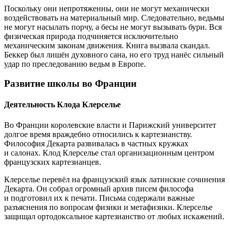
Поскольку они непротяженны, они не могут механически
воздействовать на материальный мир. Следовательно, ведьмы
не могут насылать порчу, а бесы не могут вызывать бури. Вся
физическая природа подчиняется исключительно
механическим законам движения. Книга вызвала скандал.
Беккер был лишён духовного сана, но его труд нанёс сильный
удар по преследованию ведьм в Европе.
Развитие школы во Франции
Деятельность Клода Клерселье
Во Франции королевские власти и Парижский университет
долгое время враждебно относились к картезианству.
Философия Декарта развивалась в частных кружках
и салонах. Клод Клерселье стал организационным центром
французских картезианцев.
Клерселье перевёл на французский язык латинские сочинения
Декарта. Он собрал огромный архив писем философа
и подготовил их к печати. Письма содержали важные
разъяснения по вопросам физики и метафизики. Клерселье
защищал ортодоксальное картезианство от любых искажений.