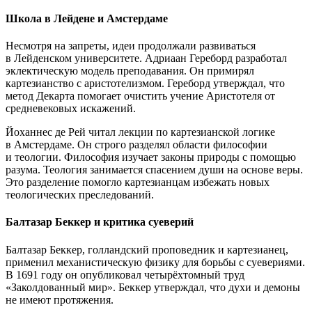
Школа в Лейдене и Амстердаме
Несмотря на запреты, идеи продолжали развиваться
в Лейденском университете. Адриаан Гереборд разработал
эклектическую модель преподавания. Он примирял
картезианство с аристотелизмом. Гереборд утверждал, что
метод Декарта помогает очистить учение Аристотеля от
средневековых искажений.
Йоханнес де Рей читал лекции по картезианской логике
в Амстердаме. Он строго разделял области философии
и теологии. Философия изучает законы природы с помощью
разума. Теология занимается спасением души на основе веры.
Это разделение помогло картезианцам избежать новых
теологических преследований.
Балтазар Беккер и критика суеверий
Балтазар Беккер, голландский проповедник и картезианец,
применил механистическую физику для борьбы с суевериями.
В 1691 году он опубликовал четырёхтомный труд
«Заколдованный мир». Беккер утверждал, что духи и демоны
не имеют протяжения.