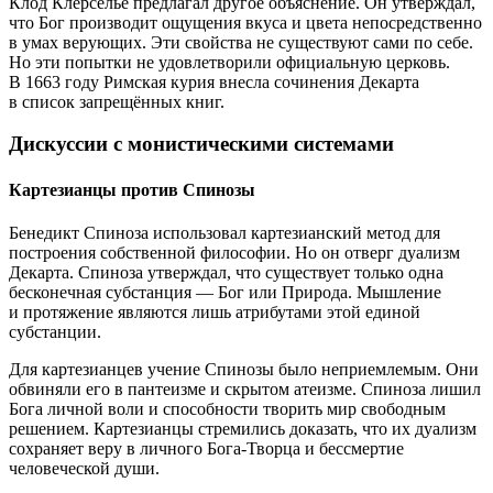
Клод Клерселье предлагал другое объяснение. Он утверждал,
что Бог производит ощущения вкуса и цвета непосредственно
в умах верующих. Эти свойства не существуют сами по себе.
Но эти попытки не удовлетворили официальную церковь.
В 1663 году Римская курия внесла сочинения Декарта
в список запрещённых книг.
Дискуссии с монистическими системами
Картезианцы против Спинозы
Бенедикт Спиноза использовал картезианский метод для
построения собственной философии. Но он отверг дуализм
Декарта. Спиноза утверждал, что существует только одна
бесконечная субстанция — Бог или Природа. Мышление
и протяжение являются лишь атрибутами этой единой
субстанции.
Для картезианцев учение Спинозы было неприемлемым. Они
обвиняли его в пантеизме и скрытом атеизме. Спиноза лишил
Бога личной воли и способности творить мир свободным
решением. Картезианцы стремились доказать, что их дуализм
сохраняет веру в личного Бога-Творца и бессмертие
человеческой души.