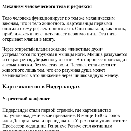
Механизм человеческого тела и рефлексы
Тело человека функционирует по тем же механическим
законам, что и тело животного. Картезианцы первыми
описали схему рефлекторного акта. Они показали, как огонь,
приближаясь к ноге, натягивает нервную нить. Эта нить
открывает клапан в мозгу.
Через открытый клапан жидкие «животные духи»
устремляются по трубкам в мышцы ноги. Мышца раздувается
и сокращается, убирая ногу от огня. Этот процесс происходит
автоматически, без участия воли. Человек отличается от
животного лишь тем, что его разумная душа может
вмешиваться в это движение через шишковидную железу.
Картезианство в Нидерландах
Утрехтский конфликт
Нидерланды стали первой страной, где картезианство
получило академическое признание. В конце 1630-х годов
идеи Декарта начали преподавать в Утрехтском университете.
Профессор медицины Генрикус Региус стал активным