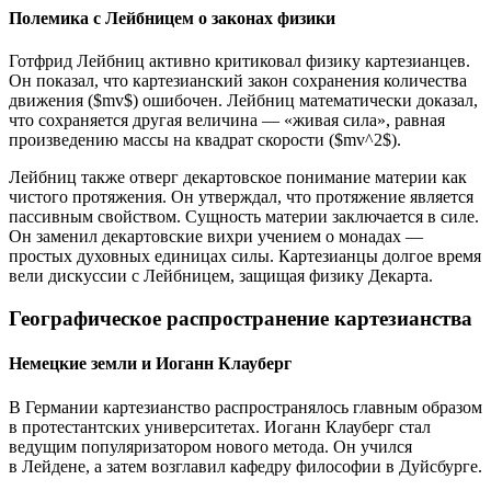
Полемика с Лейбницем о законах физики
Готфрид Лейбниц активно критиковал физику картезианцев.
Он показал, что картезианский закон сохранения количества
движения ($mv$) ошибочен. Лейбниц математически доказал,
что сохраняется другая величина — «живая сила», равная
произведению массы на квадрат скорости ($mv^2$).
Лейбниц также отверг декартовское понимание материи как
чистого протяжения. Он утверждал, что протяжение является
пассивным свойством. Сущность материи заключается в силе.
Он заменил декартовские вихри учением о монадах —
простых духовных единицах силы. Картезианцы долгое время
вели дискуссии с Лейбницем, защищая физику Декарта.
Географическое распространение картезианства
Немецкие земли и Иоганн Клауберг
В Германии картезианство распространялось главным образом
в протестантских университетах. Иоганн Клауберг стал
ведущим популяризатором нового метода. Он учился
в Лейдене, а затем возглавил кафедру философии в Дуйсбурге.