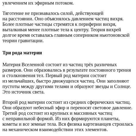
увлечением их эфирным потоком.
Тяготение не признавалось силой, действующей
на расстоянии. Оно объяснялось давлением частиц вихря.
Более плотные частицы стремятся к периферии вихря,
выталкивая менее плотные тела к центру. Теория вихрей
долгое время оставалась главным соперником ньютоновской
теории гравитации.
Три рода материи
Материя Вселенной состоит из частиц трёх различных
размеров. Они образовались в результате постоянного трения
и столкновения тел. Первый род материи состоит
из мельчайших, быстро движущихся частиц. Они заполняют
пустоты между другими телами и образуют звезды и Солнце.
Это источник света.
Второй род материи состоит из средних сферических частиц.
Они образуют небесный эфир и переносят световое давление.
Третий род состоит из крупных и массивных частиц
с неправильной формой. Из них формируются планеты,
кометы и все земные тела. Вся физика картезианцев строилась
на механическом взаимодействии этих элементов.