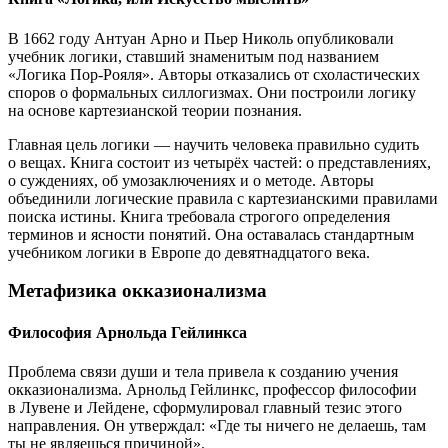
В 1662 году Антуан Арно и Пьер Николь опубликовали
учебник логики, ставший знаменитым под названием
«Логика Пор-Рояля». Авторы отказались от схоластических
споров о формальных силлогизмах. Они построили логику
на основе картезианской теории познания.
Главная цель логики — научить человека правильно судить
о вещах. Книга состоит из четырёх частей: о представлениях,
о суждениях, об умозаключениях и о методе. Авторы
объединили логические правила с картезианскими правилами
поиска истины. Книга требовала строгого определения
терминов и ясности понятий. Она оставалась стандартным
учебником логики в Европе до девятнадцатого века.
Метафизика окказионализма
Философия Арнольда Гейлинкса
Проблема связи души и тела привела к созданию учения
окказионализма. Арнольд Гейлинкс, профессор философии
в Лувене и Лейдене, сформулировал главный тезис этого
направления. Он утверждал: «Где ты ничего не делаешь, там
ты не являешься причиной».