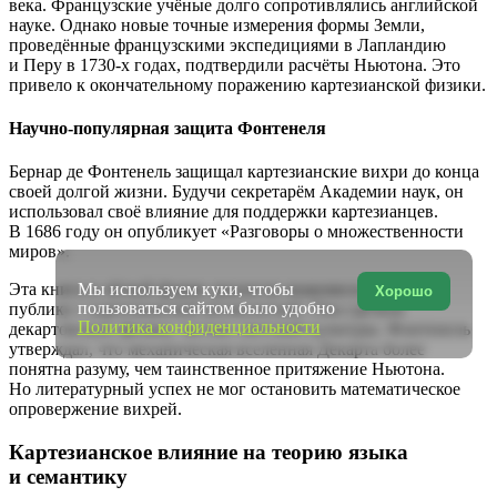
века. Французские учёные долго сопротивлялись английской
науке. Однако новые точные измерения формы Земли,
проведённые французскими экспедициями в Лапландию
и Перу в 1730-х годах, подтвердили расчёты Ньютона. Это
привело к окончательному поражению картезианской физики.
Научно-популярная защита Фонтенеля
Бернар де Фонтенель защищал картезианские вихри до конца
своей долгой жизни. Будучи секретарём Академии наук, он
использовал своё влияние для поддержки картезианцев.
В 1686 году он опубликует «Разговоры о множественности
миров».
Мы используем куки, чтобы
Эта книга в лёгкой форме диалогов знакомила широкую
Хорошо
пользоваться сайтом было удобно
публику с картезианской космологией. Она сделала
Политика конфиденциальности
декартовскую физику частью светской культуры. Фонтенель
утверждал, что механическая вселенная Декарта более
понятна разуму, чем таинственное притяжение Ньютона.
Но литературный успех не мог остановить математическое
опровержение вихрей.
Картезианское влияние на теорию языка
и семантику