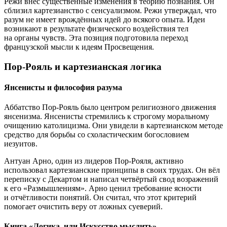
Режи внёс существенные изменения в теорию познания. Он
сблизил картезианство с сенсуализмом. Режи утверждал, что
разум не имеет врождённых идей до всякого опыта. Идеи
возникают в результате физического воздействия тел
на органы чувств. Эта позиция подготовила переход
французской мысли к идеям Просвещения.
Пор-Рояль и картезианская логика
Янсенисты и философия разума
Аббатство Пор-Рояль было центром религиозного движения
янсенизма. Янсенисты стремились к строгому моральному
очищению католицизма. Они увидели в картезианском методе
средство для борьбы со схоластическим богословием
иезуитов.
Антуан Арно, один из лидеров Пор-Рояля, активно
использовал картезианские принципы в своих трудах. Он вёл
переписку с Декартом и написал четвёртый свод возражений
к его «Размышлениям». Арно ценил требование ясности
и отчётливости понятий. Он считал, что этот критерий
помогает очистить веру от ложных суеверий.
Книга «Логика, или Искусство мыслить»