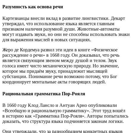
Разумность как основа речи
Картезианцы внесли вклад в развитие лингвистики. Декарт
утверждал, что использование языка является главным
признаком наличия разумной души. Животные-автоматы
могут издавать звуки, но они не способны использовать знаки
для выражения мыслей в новых ситуациях.
Жеро де Кордемуа развил эти идеи в книге «Физическое
рассуждение о речи» в 1668 году. Он доказывал, что речь
является связующим звеном между душой и телом. Звук
голоса имеет чисто механическую природу. Но значение,
которое мы придаём звуку, принадлежит мыслящей
субстанции. Понимание речи возможно потому, что Бог
координирует ментальные акты говорящих людей.
Рациональная грамматика Пор-Рояля
В 1660 году Клод Лансло и Антуан Арно опубликовали
«Всеобщую и рациональную грамматику». Этот труд вошёл
в историю как «Грамматика Пор-Рояля». Авторы попытались
доказать, что структура языка подчиняется законам логики.
Они утверждали, что за разнообразием конкретных языков