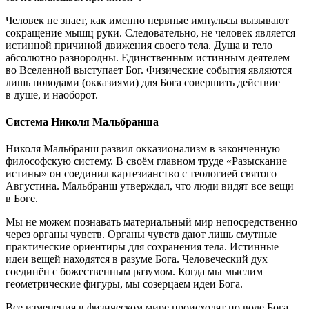
Человек не знает, как именно нервные импульсы вызывают
сокращение мышц руки. Следовательно, не человек является
истинной причиной движения своего тела. Душа и тело
абсолютно разнородны. Единственным истинным деятелем
во Вселенной выступает Бог. Физические события являются
лишь поводами (окказиями) для Бога совершить действие
в душе, и наоборот.
Система Николя Мальбранша
Николя Мальбранш развил окказионализм в законченную
философскую систему. В своём главном труде «Разыскание
истины» он соединил картезианство с теологией святого
Августина. Мальбранш утверждал, что люди видят все вещи
в Боге.
Мы не можем познавать материальный мир непосредственно
через органы чувств. Органы чувств дают лишь смутные
практические ориентиры для сохранения тела. Истинные
идеи вещей находятся в разуме Бога. Человеческий дух
соединён с божественным разумом. Когда мы мыслим
геометрические фигуры, мы созерцаем идеи Бога.
Все изменения в физическом мире происходят по воле Бога.