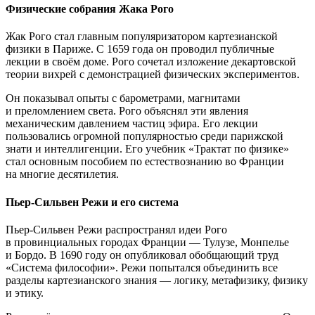
Физические собрания Жака Рого
Жак Рого стал главным популяризатором картезианской
физики в Париже. С 1659 года он проводил публичные
лекции в своём доме. Рого сочетал изложение декартовской
теории вихрей с демонстрацией физических экспериментов.
Он показывал опыты с барометрами, магнитами
и преломлением света. Рого объяснял эти явления
механическим давлением частиц эфира. Его лекции
пользовались огромной популярностью среди парижской
знати и интеллигенции. Его учебник «Трактат по физике»
стал основным пособием по естествознанию во Франции
на многие десятилетия.
Пьер-Сильвен Режи и его система
Пьер-Сильвен Режи распространял идеи Рого
в провинциальных городах Франции — Тулузе, Монпелье
и Бордо. В 1690 году он опубликовал обобщающий труд
«Система философии». Режи попытался объединить все
разделы картезианского знания — логику, метафизику, физику
и этику.