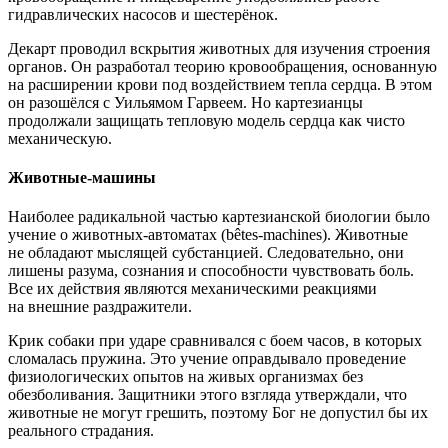
гидравлических насосов и шестерёнок.
Декарт проводил вскрытия животных для изучения строения
органов. Он разработал теорию кровообращения, основанную
на расширении крови под воздействием тепла сердца. В этом
он разошёлся с Уильямом Гарвеем. Но картезианцы
продолжали защищать тепловую модель сердца как чисто
механическую.
Животные-машины
Наиболее радикальной частью картезианской биологии было
учение о животных-автоматах (bêtes-machines). Животные
не обладают мыслящей субстанцией. Следовательно, они
лишены разума, сознания и способности чувствовать боль.
Все их действия являются механическими реакциями
на внешние раздражители.
Крик собаки при ударе сравнивался с боем часов, в которых
сломалась пружина. Это учение оправдывало проведение
физиологических опытов на живых организмах без
обезболивания. Защитники этого взгляда утверждали, что
животные не могут грешить, поэтому Бог не допустил бы их
реального страдания.