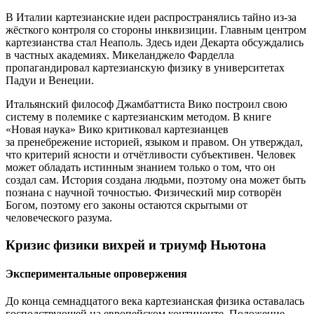
В Италии картезианские идеи распространялись тайно из-за
жёсткого контроля со стороны инквизиции. Главным центром
картезианства стал Неаполь. Здесь идеи Декарта обсуждались
в частных академиях. Микеланджело Фарделла
пропагандировал картезианскую физику в университетах
Падуи и Венеции.
Итальянский философ Джамбаттиста Вико построил свою
систему в полемике с картезианским методом. В книге
«Новая наука» Вико критиковал картезианцев
за пренебрежение историей, языком и правом. Он утверждал,
что критерий ясности и отчётливости субъективен. Человек
может обладать истинным знанием только о том, что он
создал сам. История создана людьми, поэтому она может быть
познана с научной точностью. Физический мир сотворён
Богом, поэтому его законы остаются скрытыми от
человеческого разума.
Кризис физики вихрей и триумф Ньютона
Экспериментальные опровержения
До конца семнадцатого века картезианская физика оставалась
господствующей на европейском континенте. Положение