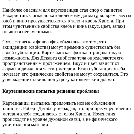
Наиболее опасным для картезианцев стал спор о таинстве
Евхаристии. Согласно католическому догмату, во время мессы
хлеб и вино пресуществляются в тело и кровь Христа. При
этом чувственные свойства хлеба и вина (вкус, цвет, запах)
остаются неизменными.
Схоластическая философия объясняла это тем, что
акциденции (свойства) могут временно существовать без
своей субстанции. Картезианская физика отрицала такую
возможность. Для Декарта свойства тела определяются его
пространственным протяжением. Вкус и цвет зависят от
формы и движения частиц материи. Если субстанция хлеба
исчезает, его физические свойства не могут сохраняться. Это
утверждение ставило под угрозу католический догмат.
Картезианские попытки решения проблемы
Картезианцы пытались предложить новые объяснения
таинства. Роберт Дегабе утверждал, что при пресуществлении
материя хлеба соединяется с телом Христа. Изменения
происходят на уровне духовной связи, а не физического
уничтожения материи.