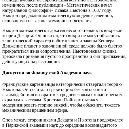
изменилось после публикации «Математических начал
натуральной философии» Исаака Ньютона в 1687 году.
Ньютон предложил математическую модель вселенной,
основанную на законе всемирного тяготения.
Ньютон математически доказал несостоятельность вихревой
теории Декарта. Он показал, что вихри не могут объяснить
эллиптический характер орбит планет и законы Кеплера.
Движение планет в заполненной среде должно было быстро
прекратиться из-за сопротивления. Ньютоновская физика
требовала признания пустого пространства и сил притяжения,
действующих на расстоянии.
Дискуссии во Французской Академии наук
Французские картезианцы категорически отвергали теорию
Ньютона. Они считали гравитацию без контактного
взаимодействия возвратом к средневековым схоластическим
скрытым качествам. Христиан Гюйгенс пытался
модернизировать теорию вихрей, чтобы объяснить тяжесть
механическим вращением эфира.
Спор между сторонниками Декарта и Ньютона продолжался
в Парижской академии наук до середины восемнадцатого