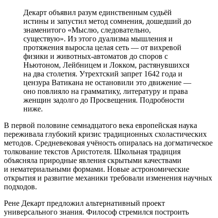
Декарт объявил разум единственным судьёй
истины и запустил метод сомнения, дошедший до
знаменитого «Мыслю, следовательно,
существую». Из этого дуализма мышления и
протяжения выросла целая сеть — от вихревой
физики и животных-автоматов до споров с
Ньютоном, Лейбницем и Локком, растянувшихся
на два столетия. Утрехтский запрет 1642 года и
цензура Ватикана не остановили это движение —
оно повлияло на грамматику, литературу и права
женщин задолго до Просвещения. Подробности
ниже.
В первой половине семнадцатого века европейская наука
переживала глубокий кризис традиционных схоластических
методов. Средневековая учёность опиралась на догматическое
толкование текстов Аристотеля. Школьная традиция
объясняла природные явления скрытыми качествами
и нематериальными формами. Новые астрономические
открытия и развитие механики требовали изменения научных
подходов.
Рене Декарт предложил альтернативный проект
универсального знания. Философ стремился построить