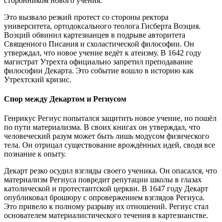
сторонником нового учения.
Это вызвало резкий протест со стороны ректора
университета, ортодоксального теолога Гисберта Воэция.
Воэций обвинил картезианцев в подрыве авторитета
Священного Писания и схоластической философии. Он
утверждал, что новое учение ведёт к атеизму. В 1642 году
магистрат Утрехта официально запретил преподавание
философии Декарта. Это событие вошло в историю как
Утрехтский кризис.
Спор между Декартом и Региусом
Генрикус Региус попытался защитить новое учение, но пошёл
по пути материализма. В своих книгах он утверждал, что
человеческий разум может быть лишь модусом физического
тела. Он отрицал существование врождённых идей, сводя все
познание к опыту.
Декарт резко осудил взгляды своего ученика. Он опасался, что
материализм Региуса повредит репутации школы в глазах
католической и протестантской церкви. В 1647 году Декарт
опубликовал брошюру с опровержением взглядов Региуса.
Это привело к полному разрыву их отношений. Региус стал
основателем материалистического течения в картезианстве.