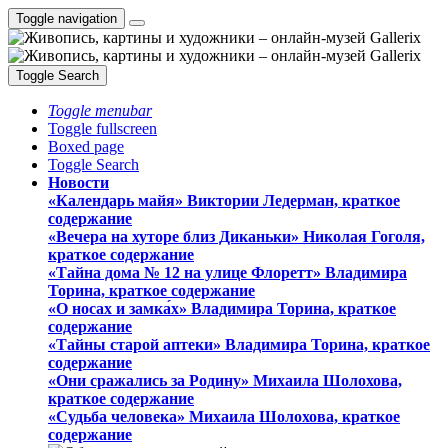
Toggle navigation
Toggle Search
Toggle menubar
Toggle fullscreen
Boxed page
Toggle Search
Новости
«Календарь майя» Виктории Ледерман, краткое
содержание
«Вечера на хуторе близ Диканьки» Николая Гоголя,
краткое содержание
«Тайна дома № 12 на улице Флоретт» Владимира
Торина, краткое содержание
«О носах и замка́х» Владимира Торина, краткое
содержание
«Тайны старой аптеки» Владимира Торина, краткое
содержание
«Они сражались за Родину» Михаила Шолохова,
краткое содержание
«Судьба человека» Михаила Шолохова, краткое
содержание