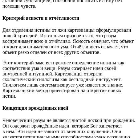
активной субстанцией, способной постигать истину без
помощи чувств.
Критерий ясности и отчётливости
Для отделения истины от лжи картезианцы сформулировали
новый критерий. Истинным признается то, что разум
воспринимает ясно и отчётливо. Ясность означает, что объект
открыт для внимательного ума. Отчётливость означает, что
объект резко отделен от всех других объектов.
Этот критерий заменял прежнее определение истины как
соответствия ума и вещи. Разум созерцает идеи своей
внутренней интуицией. Картезианцы отвергли
схоластический силлогизм как бесплодный инструмент.
Силлогизм лишь систематизирует уже известное знание.
Картезианский метод ориентирован на открытие новых
истин.
Концепция врождённых идей
Человеческий разум не является чистой доской при рождении.
Он содержит врождённые идеи, которые Бог запечатлел
в нем. Эти идеи не зависят от внешних ощущений. Они
являются потенциальными способностями ума к осознанию