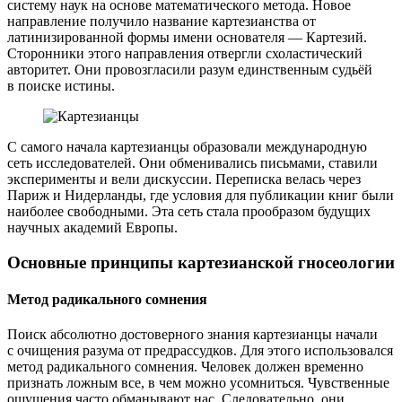
систему наук на основе математического метода. Новое
направление получило название картезианства от
латинизированной формы имени основателя — Картезий.
Сторонники этого направления отвергли схоластический
авторитет. Они провозгласили разум единственным судьёй
в поиске истины.
С самого начала картезианцы образовали международную
сеть исследователей. Они обменивались письмами, ставили
эксперименты и вели дискуссии. Переписка велась через
Париж и Нидерланды, где условия для публикации книг были
наиболее свободными. Эта сеть стала прообразом будущих
научных академий Европы.
Основные принципы картезианской гносеологии
Метод радикального сомнения
Поиск абсолютно достоверного знания картезианцы начали
с очищения разума от предрассудков. Для этого использовался
метод радикального сомнения. Человек должен временно
признать ложным все, в чем можно усомниться. Чувственные
ощущения часто обманывают нас. Следовательно, они