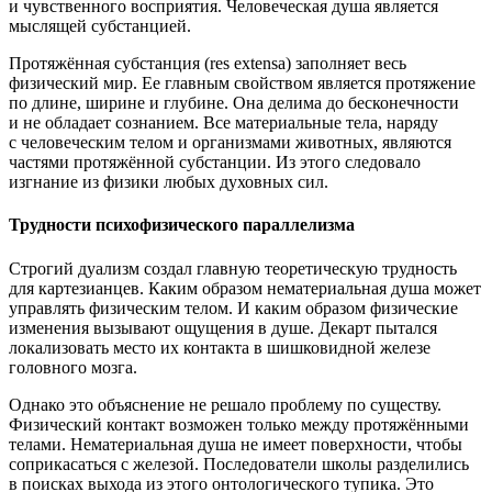
и чувственного восприятия. Человеческая душа является
мыслящей субстанцией.
Протяжённая субстанция (
res extensa
) заполняет весь
физический мир. Ее главным свойством является протяжение
по длине, ширине и глубине. Она делима до бесконечности
и не обладает сознанием. Все материальные тела, наряду
с человеческим телом и организмами животных, являются
частями протяжённой субстанции. Из этого следовало
изгнание из физики любых духовных сил.
Трудности психофизического параллелизма
Строгий дуализм создал главную теоретическую трудность
для картезианцев. Каким образом нематериальная душа может
управлять физическим телом. И каким образом физические
изменения вызывают ощущения в душе. Декарт пытался
локализовать место их контакта в шишковидной железе
головного мозга.
Однако это объяснение не решало проблему по существу.
Физический контакт возможен только между протяжёнными
телами. Нематериальная душа не имеет поверхности, чтобы
соприкасаться с железой. Последователи школы разделились
в поисках выхода из этого онтологического тупика. Это