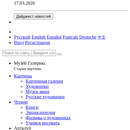
17.03.2026
Дайджест новостей
Русский
English
Español
Français
Deutsche
中文
Вход
Регистрация
Музей Галерикс
Старые картины
Картины
Картинная галерея
Художники
Музеи мира
Русские художники
Чтение
Книги
Энциклопедия
Фильмы о художниках
Учимся рисовать
Артклуб