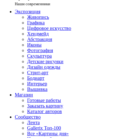
Наши современники
Экспозиция
Живопись
Графика
Цифровое искусство
Хендмейд
Абстракция
Иконы
Фотография
Скульптура
Детские рисунки
Дизайн одежды
Стрит-арт
Бодиарт
Интерьер
Вышивка
Магазин
Готовые работы
Заказать картину
Каталог авторов
Сообщество
Лента
Gallerix Топ-100
Все «Картины дня»