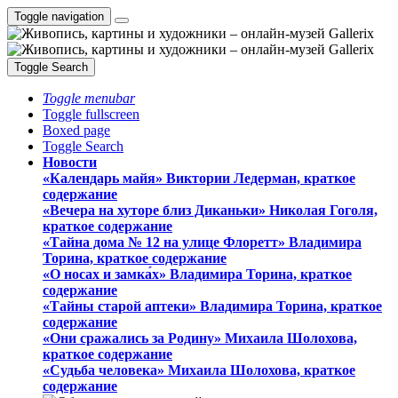
Toggle navigation
Toggle Search
Toggle menubar
Toggle fullscreen
Boxed page
Toggle Search
Новости
«Календарь майя» Виктории Ледерман, краткое
содержание
«Вечера на хуторе близ Диканьки» Николая Гоголя,
краткое содержание
«Тайна дома № 12 на улице Флоретт» Владимира
Торина, краткое содержание
«О носах и замка́х» Владимира Торина, краткое
содержание
«Тайны старой аптеки» Владимира Торина, краткое
содержание
«Они сражались за Родину» Михаила Шолохова,
краткое содержание
«Судьба человека» Михаила Шолохова, краткое
содержание