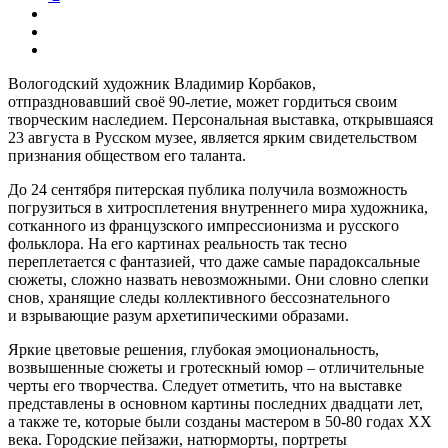
Вологодский художник Владимир Корбаков,
отпраздновавший своё 90-летие, может гордиться своим
творческим наследием. Персональная выставка, открывшаяся
23 августа в Русском музее, является ярким свидетельством
признания обществом его таланта.
До 24 сентября питерская публика получила возможность
погрузиться в хитросплетения внутреннего мира художника,
сотканного из французского импрессионизма и русского
фольклора. На его картинах реальность так тесно
переплетается с фантазией, что даже самые парадоксальные
сюжеты, сложно назвать невозможными. Они словно слепки
снов, хранящие следы коллективного бессознательного
и взрывающие разум архетипическими образами.
Яркие цветовые решения, глубокая эмоциональность,
возвышенные сюжеты и гротескный юмор – отличительные
черты его творчества. Следует отметить, что на выставке
представлены в основном картины последних двадцати лет,
а также те, которые были созданы мастером в 50-80 годах ХХ
века. Городские пейзажи, натюрморты, портреты