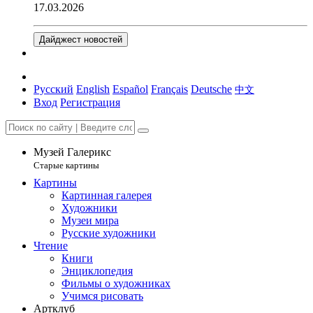
17.03.2026
Дайджест новостей
Русский
English
Español
Français
Deutsche
中文
Вход
Регистрация
Музей Галерикс
Старые картины
Картины
Картинная галерея
Художники
Музеи мира
Русские художники
Чтение
Книги
Энциклопедия
Фильмы о художниках
Учимся рисовать
Артклуб