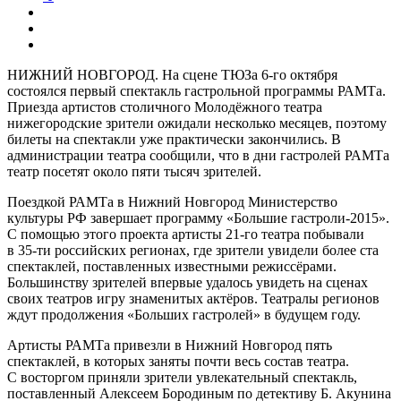
НИЖНИЙ НОВГОРОД. На сцене ТЮЗа 6-го октября
состоялся первый спектакль гастрольной программы РАМТа.
Приезда артистов столичного Молодёжного театра
нижегородские зрители ожидали несколько месяцев, поэтому
билеты на спектакли уже практически закончились. В
администрации театра сообщили, что в дни гастролей РАМТа
театр посетят около пяти тысяч зрителей.
Поездкой РАМТа в Нижний Новгород Министерство
культуры РФ завершает программу «Большие гастроли-2015».
С помощью этого проекта артисты 21-го театра побывали
в 35-ти российских регионах, где зрители увидели более ста
спектаклей, поставленных известными режиссёрами.
Большинству зрителей впервые удалось увидеть на сценах
своих театров игру знаменитых актёров. Театралы регионов
ждут продолжения «Больших гастролей» в будущем году.
Артисты РАМТа привезли в Нижний Новгород пять
спектаклей, в которых заняты почти весь состав театра.
С восторгом приняли зрители увлекательный спектакль,
поставленный Алексеем Бородиным по детективу Б. Акунина