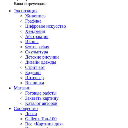
Наши современники
Экспозиция
Живопись
Графика
Цифровое искусство
Хендмейд
Абстракция
Иконы
Фотография
Скульптура
Детские рисунки
Дизайн одежды
Стрит-арт
Бодиарт
Интерьер
Вышивка
Магазин
Готовые работы
Заказать картину
Каталог авторов
Сообщество
Лента
Gallerix Топ-100
Все «Картины дня»