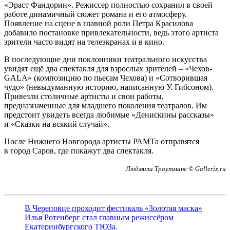
«Эраст Фандорин». Режиссер полностью сохранил в своей
работе динамичный сюжет романа и его атмосферу.
Появление на сцене в главной роли Петра Красилова
добавило постановке привлекательности, ведь этого артиста
зрители часто видят на телеэкранах и в кино.
В последующие дни поклонники театрального искусства
увидят ещё два спектакля для взрослых зрителей – «Чехов-
GALA» (композицию по пьесам Чехова) и «Сотворившая
чудо» (невыдуманную историю, написанную У. Гибсоном).
Привезли столичные артисты и свои работы,
предназначенные для младшего поколения театралов. Им
предстоит увидеть всегда любимые «Денискины рассказы»
и «Сказки на всякий случай».
После Нижнего Новгорода артисты РАМТа отправятся
в город Саров, где покажут два спектакля.
Людмила Траутмане © Gallerix.ru
В Череповце проходит фестиваль «Золотая маска»
Илья Ротенберг стал главным режиссёром
Екатеринбургского ТЮЗа.