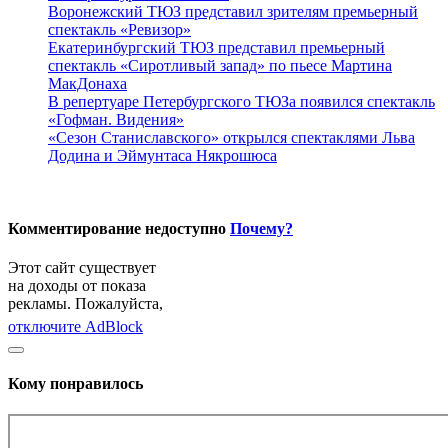
Воронежский ТЮЗ представил зрителям премьерный
спектакль «Ревизор»
Екатеринбургский ТЮЗ представил премьерный
спектакль «Сиротливый запад» по пьесе Мартина
МакДонаха
В репертуаре Петербургского ТЮЗа появился спектакль
«Гофман. Видения»
«Сезон Станиславского» открылся спектаклями Льва
Додина и Эймунтаса Някрошюса
Комментирование недоступно
Почему?
Этот сайт существует
на доходы от показа
рекламы. Пожалуйста,
отключите AdBlock
Кому понравилось