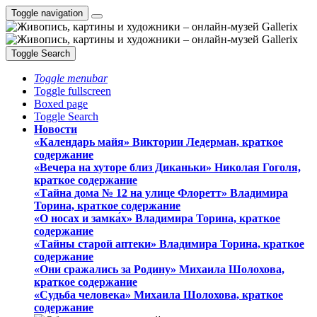
Toggle navigation
Toggle Search
Toggle menubar
Toggle fullscreen
Boxed page
Toggle Search
Новости
«Календарь майя» Виктории Ледерман, краткое
содержание
«Вечера на хуторе близ Диканьки» Николая Гоголя,
краткое содержание
«Тайна дома № 12 на улице Флоретт» Владимира
Торина, краткое содержание
«О носах и замка́х» Владимира Торина, краткое
содержание
«Тайны старой аптеки» Владимира Торина, краткое
содержание
«Они сражались за Родину» Михаила Шолохова,
краткое содержание
«Судьба человека» Михаила Шолохова, краткое
содержание