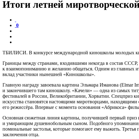
Итоги летней миротворческо
0
ТБИЛИСИ. В конкурсе международной киношколы молодых кин
Границы между странами, входившими некогда в состав СССР,
к взаимопониманию и желанию общаться. Одним из главных ито
вклад участники нынешней «Киношколы».
Главную награду завоевала картина Эльмара Иманова (Elmar I
и закончившего там киношколу. «Качели» — одна из самых ти
фестивалей в России, Великобритании, Хорватии. Спецприз ки
искусства становятся настоящими миротворцами, находящими 
его режиссёра. Впервые с момента основания «Абрикоса» филь
Основная сюжетная линия картины, получившей первый приз
и умирающим душевнобольным сыном. Подобного упоминания и 
поминальные застолья, которые помогают ему выжить. Третья 
заключения отца.