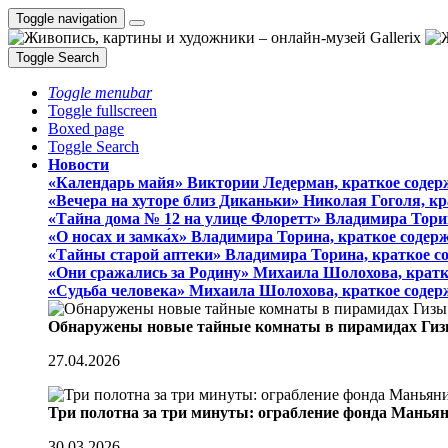
Toggle navigation
Toggle Search
Toggle menubar
Toggle fullscreen
Boxed page
Toggle Search
Новости
«Календарь майя» Виктории Ледерман, краткое содер
«Вечера на хуторе близ Диканьки» Николая Гоголя, к
«Тайна дома № 12 на улице Флоретт» Владимира Тори
«О носах и замка́х» Владимира Торина, краткое содер
«Тайны старой аптеки» Владимира Торина, краткое с
«Они сражались за Родину» Михаила Шолохова, кратк
«Судьба человека» Михаила Шолохова, краткое содер
Обнаружены новые тайные комнаты в пирамидах Гиз
27.04.2026
Три полотна за три минуты: ограбление фонда Манья
30.03.2026