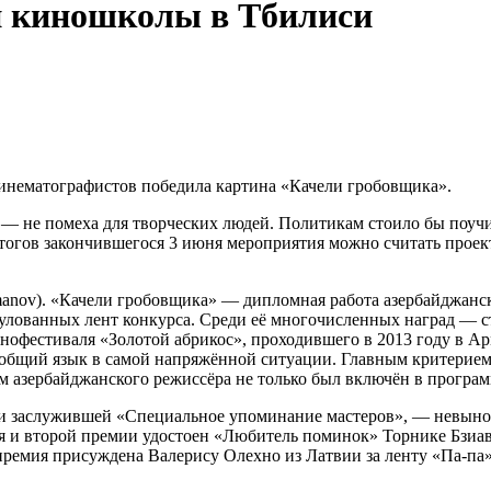
й киношколы в Тбилиси
ематографистов победила картина «Качели гробовщика».
 — не помеха для творческих людей. Политикам стоило бы поуч
гов закончившегося 3 июня мероприятия можно считать проект 
manov). «Качели гробовщика» — дипломная работа азербайджанс
тулованных лент конкурса. Среди её многочисленных наград — 
нофестиваля «Золотой абрикос», проходившего в 2013 году в А
общий язык в самой напряжённой ситуации. Главным критерием 
м азербайджанского режиссёра не только был включён в програм
 и заслужившей «Специальное упоминание мастеров», — невын
второй премии удостоен «Любитель поминок» Торнике Бзиава (
премия присуждена Валерису Олехно из Латвии за ленту «Па-па