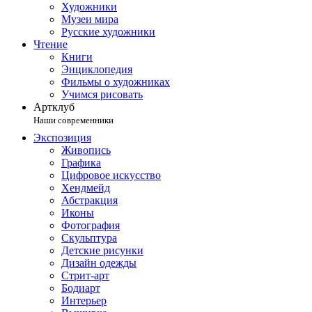
Художники
Музеи мира
Русские художники
Чтение
Книги
Энциклопедия
Фильмы о художниках
Учимся рисовать
Артклуб
Наши современники
Экспозиция
Живопись
Графика
Цифровое искусство
Хендмейд
Абстракция
Иконы
Фотография
Скульптура
Детские рисунки
Дизайн одежды
Стрит-арт
Бодиарт
Интерьер