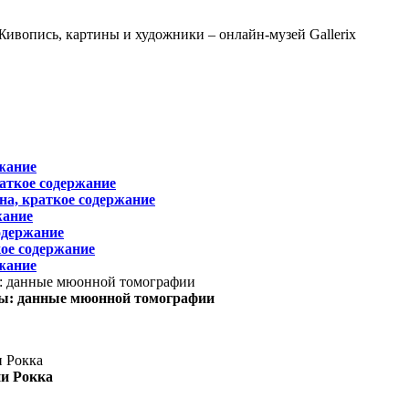
жание
раткое содержание
на, краткое содержание
жание
одержание
ое содержание
жание
ы: данные мюонной томографии
ни Рокка