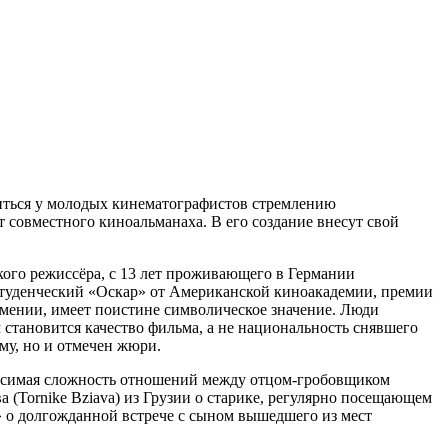
иться у молодых кинематографистов стремлению
совместного киноальманаха. В его создание внесут свой
кого режиссёра, с 13 лет проживающего в Германии
студенческий «Оскар» от Американской киноакадемии, премии
рмении, имеет поистине символическое значение. Люди
становится качество фильма, а не национальность снявшего
му, но и отмечен жюри.
осимая сложность отношений между отцом-гробовщиком
Tornike Bziava) из Грузии о старике, регулярно посещающем
» о долгожданной встрече с сыном вышедшего из мест