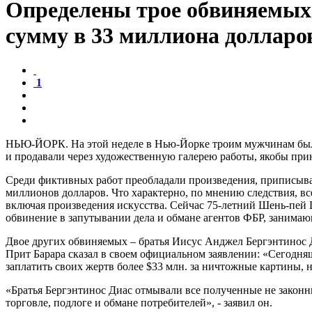
Определены трое обвиняемых 
сумму в 33 миллиона долларо
1
НЬЮ-ЙОРК. На этой неделе в Нью-Йорке троим мужчинам были
и продавали через художественную галерею работы, якобы пр
Среди фиктивных работ преобладали произведения, приписыва
миллионов долларов. Что характерно, по мнению следствия, 
включая произведения искусства. Сейчас 75-летний Шень-пей Ц
обвинение в запутывании дела и обмане агентов ФБР, занимаю
Двое других обвиняемых – братья Иисус Анджел Бергэнтинос Д
Прит Барара сказал в своем официальном заявлении: «Сегодн
заплатить своих жертв более $33 млн. за ничтожные картины, 
«Братья Бергэнтинос Диас отмывали все полученные не законны
торговле, подлоге и обмане потребителей», - заявил он.