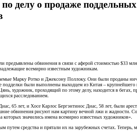
по делу о продаже поддельных 
в
 предъявлены обвинения в связи с аферой стоимостью $33 млн.
инадлежащие всемирно известным художникам.
емые Марку Ротко и Джексону Поллоку. Они были проданы ниче
все подделки были выполнены выходцем из Китая – крупнейшего 
янь, художник, проходящий по этому делу, находится в бегах, 
щихся расследованием.
иас, 65 лет, и Хосе Карлос Бергэнтинос Диас, 58 лет, были ар
яшние обвинения рисуют нам картину вечной лжи и жадности. С
на которых значились имена всемирно известных художников».
м путем средства и прятали их на зарубежных счетах. Теперь, 