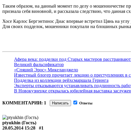
Таким образом, на данный момент по делу о мошенничестве пр
признала себя виновной, и рассказала следствию, что данная с
Хосе Карлос Бергэнтинос Диас впервые встретил Цянь на углу
Для своих подделок, мошенники покупали на блошиных рынках 
Афера века: подделки под Старых мастеров расстраивают
Великий фальсификатор
«Спящий Эрос» Микеланджело
Известный блогер прочитает лекцию о преступлениях в с
Подделка из коллекции рейхсмаршала Геринга
Эксперты отказываются устанавливать подлинность рабо
В Новокузнецке открылась юбилейная выставка заслуже
КОММЕНТАРИИ: 1
Написать
Ответы
ptyukhin (Гость)
20.05.2014 15:28
#1