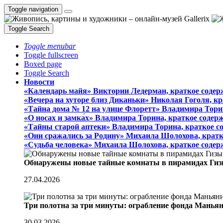
Toggle navigation
Toggle Search
Toggle menubar
Toggle fullscreen
Boxed page
Toggle Search
Новости
«Календарь майя» Виктории Ледерман, краткое содер
«Вечера на хуторе близ Диканьки» Николая Гоголя, к
«Тайна дома № 12 на улице Флоретт» Владимира Тори
«О носах и замка́х» Владимира Торина, краткое содер
«Тайны старой аптеки» Владимира Торина, краткое с
«Они сражались за Родину» Михаила Шолохова, кратк
«Судьба человека» Михаила Шолохова, краткое содер
Обнаружены новые тайные комнаты в пирамидах Гиз
27.04.2026
Три полотна за три минуты: ограбление фонда Манья
30.03.2026