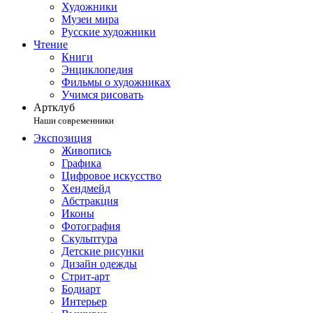
Художники
Музеи мира
Русские художники
Чтение
Книги
Энциклопедия
Фильмы о художниках
Учимся рисовать
Артклуб
Наши современники
Экспозиция
Живопись
Графика
Цифровое искусство
Хендмейд
Абстракция
Иконы
Фотография
Скульптура
Детские рисунки
Дизайн одежды
Стрит-арт
Бодиарт
Интерьер