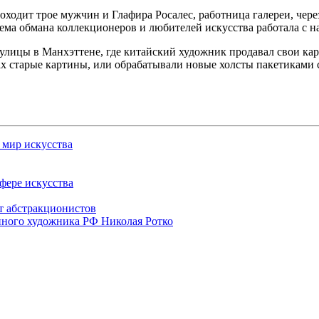
оходит трое мужчин и Глафира Росалес, работница галереи, чер
хема обмана коллекционеров и любителей искусства работала с на
 улицы в Манхэттене, где китайский художник продавал свои ка
старые картины, или обрабатывали новые холсты пакетиками с 
 мир искусства
фере искусства
т абстракционистов
нного художника РФ Николая Ротко