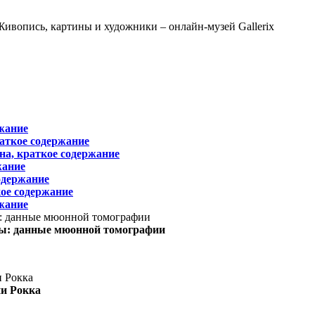
жание
раткое содержание
на, краткое содержание
жание
одержание
ое содержание
жание
ы: данные мюонной томографии
ни Рокка