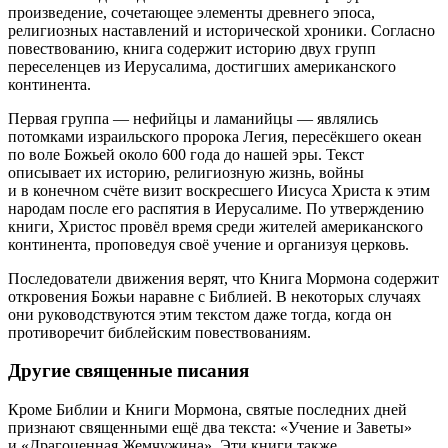
произведение, сочетающее элементы древнего эпоса,
религиозных наставлений и исторической хроники. Согласно
повествованию, книга содержит историю двух групп
переселенцев из Иерусалима, достигших американского
континента.
Первая группа — нефийцы и ламанийцы — являлись
потомками израильского пророка Легия, пересёкшего океан
по воле Божьей около 600 года до нашей эры. Текст
описывает их историю, религиозную жизнь, войны
и в конечном счёте визит воскресшего Иисуса Христа к этим
народам после его распятия в Иерусалиме. По утверждению
книги, Христос провёл время среди жителей американского
континента, проповедуя своё учение и организуя церковь.
Последователи движения верят, что Книга Мормона содержит
откровения Божьи наравне с Библией. В некоторых случаях
они руководствуются этим текстом даже тогда, когда он
противоречит библейским повествованиям.
Другие священные писания
Кроме Библии и Книги Мормона, святые последних дней
признают священными ещё два текста: «Учение и Заветы»
и «Драгоценная Жемчужина». Эти книги также