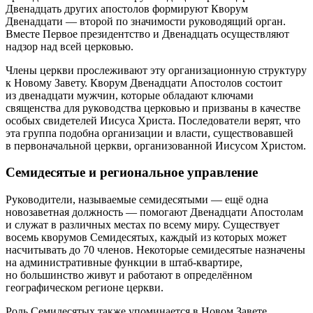
Двенадцать других апостолов формируют Кворум
Двенадцати — второй по значимости руководящий орган.
Вместе Первое президентство и Двенадцать осуществляют
надзор над всей церковью.
Члены церкви прослеживают эту организационную структуру
к Новому Завету. Кворум Двенадцати Апостолов состоит
из двенадцати мужчин, которые обладают ключами
священства для руководства церковью и призваны в качестве
особых свидетелей Иисуса Христа. Последователи верят, что
эта группа подобна организации и власти, существовавшей
в первоначальной церкви, организованной Иисусом Христом.
Семидесятые и региональное управление
Руководители, называемые семидесятыми — ещё одна
новозаветная должность — помогают Двенадцати Апостолам
и служат в различных местах по всему миру. Существует
восемь кворумов Семидесятых, каждый из которых может
насчитывать до 70 членов. Некоторые семидесятые назначены
на административные функции в штаб-квартире,
но большинство живут и работают в определённом
географическом регионе церкви.
Роль Семидесятых также упоминается в Новом Завете,