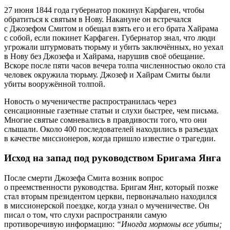
27 июня 1844 года губернатор покинул Карфаген, чтобы
обратиться к святым в Нову. Накануне он встречался
с Джозефом Смитом и обещал взять его и его брата Хайрама
с собой, если покинет Карфаген. Губернатор знал, что люди
угрожали штурмовать тюрьму и убить заключённых, но уехал
в Нову без Джозефа и Хайрама, нарушив своё обещание.
Вскоре после пяти часов вечера толпа численностью около ста
человек окружила тюрьму. Джозеф и Хайрам Смиты были
убиты вооружённой толпой.
Новость о мученичестве распространилась через
сенсационные газетные статьи и слухи быстрее, чем письма.
Многие святые сомневались в правдивости того, что они
слышали. Около 400 последователей находились в разъездах
в качестве миссионеров, когда пришло известие о трагедии.
Исход на запад под руководством Бригама Янга
После смерти Джозефа Смита возник вопрос
о преемственности руководства. Бригам Янг, который позже
стал вторым президентом церкви, первоначально находился
в миссионерской поездке, когда узнал о мученичестве. Он
писал о том, что слухи распространяли самую
противоречивую информацию:
“Иногда мормоны все убиты;