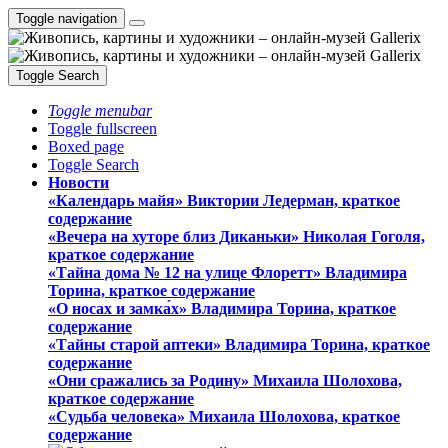
Toggle navigation
Toggle Search
Toggle menubar
Toggle fullscreen
Boxed page
Toggle Search
Новости
«Календарь майя» Виктории Ледерман, краткое
содержание
«Вечера на хуторе близ Диканьки» Николая Гоголя,
краткое содержание
«Тайна дома № 12 на улице Флоретт» Владимира
Торина, краткое содержание
«О носах и замка́х» Владимира Торина, краткое
содержание
«Тайны старой аптеки» Владимира Торина, краткое
содержание
«Они сражались за Родину» Михаила Шолохова,
краткое содержание
«Судьба человека» Михаила Шолохова, краткое
содержание