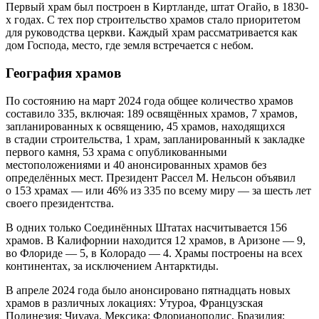
Первый храм был построен в Киртланде, штат Огайо, в 1830-
х годах. С тех пор строительство храмов стало приоритетом
для руководства церкви. Каждый храм рассматривается как
дом Господа, место, где земля встречается с небом.
География храмов
По состоянию на март 2024 года общее количество храмов
составило 335, включая: 189 освящённых храмов, 7 храмов,
запланированных к освящению, 45 храмов, находящихся
в стадии строительства, 1 храм, запланированный к закладке
первого камня, 53 храма с опубликованными
местоположениями и 40 анонсированных храмов без
определённых мест. Президент Рассел М. Нельсон объявил
о 153 храмах — или 46% из 335 по всему миру — за шесть лет
своего президентства.
В одних только Соединённых Штатах насчитывается 156
храмов. В Калифорнии находится 12 храмов, в Аризоне — 9,
во Флориде — 5, в Колорадо — 4. Храмы построены на всех
континентах, за исключением Антарктиды.
В апреле 2024 года было анонсировано пятнадцать новых
храмов в различных локациях: Утуроа, Французская
Полинезия; Чиуауа, Мексика; Флорианополис, Бразилия;