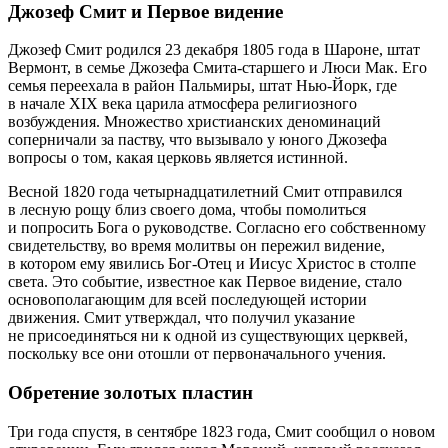
Джозеф Смит и Первое видение
Джозеф Смит родился 23 декабря 1805 года в Шароне, штат
Вермонт, в семье Джозефа Смита-старшего и Люси Мак. Его
семья переехала в район Пальмиры, штат Нью-Йорк, где
в начале XIX века царила атмосфера религиозного
возбуждения. Множество христианских деноминаций
соперничали за паству, что вызывало у юного Джозефа
вопросы о том, какая церковь является истинной.
Весной 1820 года четырнадцатилетний Смит отправился
в лесную рощу близ своего дома, чтобы помолиться
и попросить Бога о руководстве. Согласно его собственному
свидетельству, во время молитвы он пережил видение,
в котором ему явились Бог-Отец и Иисус Христос в столпе
света. Это событие, известное как Первое видение, стало
основополагающим для всей последующей истории
движения. Смит утверждал, что получил указание
не присоединяться ни к одной из существующих церквей,
поскольку все они отошли от первоначального учения.
Обретение золотых пластин
Три года спустя, в сентябре 1823 года, Смит сообщил о новом