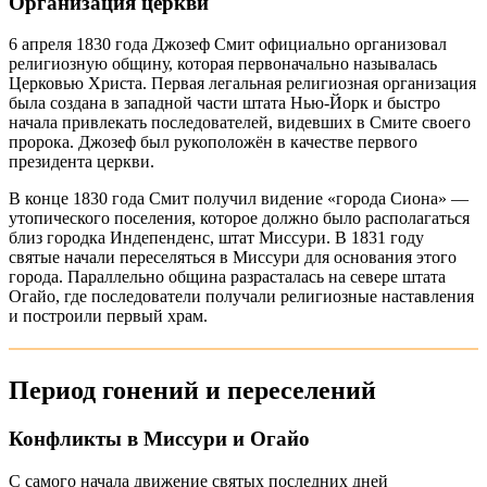
Организация церкви
6 апреля 1830 года Джозеф Смит официально организовал
религиозную общину, которая первоначально называлась
Церковью Христа. Первая легальная религиозная организация
была создана в западной части штата Нью-Йорк и быстро
начала привлекать последователей, видевших в Смите своего
пророка. Джозеф был рукоположён в качестве первого
президента церкви.
В конце 1830 года Смит получил видение «города Сиона» —
утопического поселения, которое должно было располагаться
близ городка Индепенденс, штат Миссури. В 1831 году
святые начали переселяться в Миссури для основания этого
города. Параллельно община разрасталась на севере штата
Огайо, где последователи получали религиозные наставления
и построили первый храм.
Период гонений и переселений
Конфликты в Миссури и Огайо
С самого начала движение святых последних дней