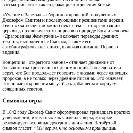
рассматриваются как содержащие откровения Божьи.
«Учение и Заветы» – сборник откровений, полученных
Джозефом Смитом и последующими президентами церкви.
Текст охватывает широкий спектр тем — от организации
церкви до теологических вопросов о природе Бога и человека.
«Драгоценная Жемчужина» включает переводы древних
текстов, выполненные Смитом, а также его
автобиографические записи, включая описание Первого
видения.
Концепция «открытого канона» отличает движение от
большинства христианских деноминаций. Последователи
верят, что Бог продолжает говорить с людьми через живущих
пророков, а не только через древние писания. Это означает,
что новые откровения могут быть добавлены к корпусу
священных текстов.
Символы веры
В 1842 году Джозеф Смит сформулировал тринадцать кратких
утверждений, известных как Символы веры, которые
резюмируют основные доктрины движения. Четвёртый
символ гласит:
“Мы верим, что основными принципами