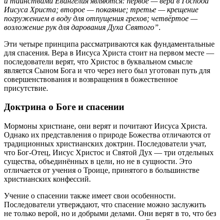
и таинствами Евангелия являются: первое — вера в Господа
Иисуса Христа; второе — покаяние; третье — крещение
погружением в воду для отпущения грехов; четвёртое —
возложение рук для дарования Духа Святого”
.
Эти четыре принципа рассматриваются как фундаментальные
для спасения. Вера в Иисуса Христа стоит на первом месте —
последователи верят, что Христос в буквальном смысле
является Сыном Бога и что через него был уготован путь для
совершенствования и возвращения в божественное
присутствие.
Доктрина о Боге и спасении
Мормоны христиане, они верят и почитают Иисуса Христа.
Однако их представления о природе Божества отличаются от
традиционных христианских доктрин. Последователи учат,
что Бог-Отец, Иисус Христос и Святой Дух — три отдельных
существа, объединённых в цели, но не в сущности. Это
отличается от учения о Троице, принятого в большинстве
христианских конфессий.
Учение о спасении также имеет свои особенности.
Последователи утверждают, что спасение можно заслужить
не только верой, но и добрыми делами. Они верят в то, что без