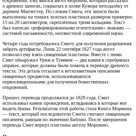
откровении. Ему явился ангел Мороний, который рассказал
о древних записях, сокрытых в холме Кумора неподалёку от
деревни Манчестер. По словам Смита, эти записи были
выполнены на тонких золотых пластинах размером примерно
15 на 20 сантиметров, скреплённых тремя кольцами. Текст
был написан «реформированными египетскими» знаками —
системой письменности, неизвестной современной науке.
Четыре года потребовалось Смиту для получения разрешения
забрать артефакты. Лишь 22 сентября 1827 года ангел
позволил ему взять священные пластины. Вместе с ними
Смит обнаружил Урим и Туммим — два камня в серебряных
оправах, которые должны были помочь в переводе древнего
текста. Эта деталь отсылает к ветхозаветным описаниям
священных предметов, использовавшихся
первосвященниками для получения божественных
откровений.
Процесс перевода продолжался до 1829 года. Смит
использовал камни провидения, вглядываясь в которые мог
видеть буквы. Результатом этой работы стала Книга Мормона
— текст, который последователи Смита считают священным
писанием, равным по значению Библии. После завершения
перевода Смит вернул пластины ангелу Моронию.