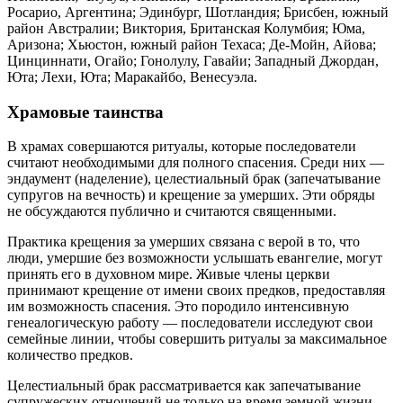
Росарио, Аргентина; Эдинбург, Шотландия; Брисбен, южный
район Австралии; Виктория, Британская Колумбия; Юма,
Аризона; Хьюстон, южный район Техаса; Де-Мойн, Айова;
Цинциннати, Огайо; Гонолулу, Гавайи; Западный Джордан,
Юта; Лехи, Юта; Маракайбо, Венесуэла.
Храмовые таинства
В храмах совершаются ритуалы, которые последователи
считают необходимыми для полного спасения. Среди них —
эндаумент (наделение), целестиальный брак (запечатывание
супругов на вечность) и крещение за умерших. Эти обряды
не обсуждаются публично и считаются священными.
Практика крещения за умерших связана с верой в то, что
люди, умершие без возможности услышать евангелие, могут
принять его в духовном мире. Живые члены церкви
принимают крещение от имени своих предков, предоставляя
им возможность спасения. Это породило интенсивную
генеалогическую работу — последователи исследуют свои
семейные линии, чтобы совершить ритуалы за максимальное
количество предков.
Целестиальный брак рассматривается как запечатывание
супружеских отношений не только на время земной жизни,