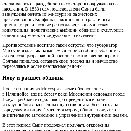
сталкивалось с враждебностью со стороны окружающего
населения. В 1838 году последователи Смита были
вынуждены бежать из Миссури из-за жестоких
преследований. Конфликты возникали по различным
причинам: религиозные разногласия, экономическая
конкуренция, политические амбиции общины и культурные
отличия мормонов от окружающего населения.
Противостояние достигло такой остроты, что губернатор
Миссури издал так называемый «приказ об истреблении»,
фактически разрешавший насилие против членов церкви.
Святым пришлось оставить свои поселения и имущество,
переселяясь в более безопасные районы.
Нову и расцвет общины
После изгнания из Миссури святые обосновались
в Иллинойсе, где на берегу реки Миссисипи основали город
Нову. При Смите город быстро превратился в один
из крупнейших населённых пунктов штата. Была создана
городская милиция, Смит стал мэром, община получила
значительную автономию в управлении внутренними делами.
В этот период Смит продолжал получать откровения,
развивая теологическую систему движения. Были введены