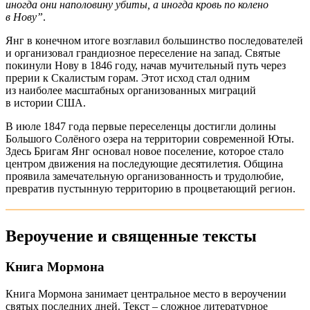
иногда они наполовину убиты, а иногда кровь по колено
в Нову”
.
Янг в конечном итоге возглавил большинство последователей
и организовал грандиозное переселение на запад. Святые
покинули Нову в 1846 году, начав мучительный путь через
прерии к Скалистым горам. Этот исход стал одним
из наиболее масштабных организованных миграций
в истории США.
В июле 1847 года первые переселенцы достигли долины
Большого Солёного озера на территории современной Юты.
Здесь Бригам Янг основал новое поселение, которое стало
центром движения на последующие десятилетия. Община
проявила замечательную организованность и трудолюбие,
превратив пустынную территорию в процветающий регион.
Вероучение и священные тексты
Книга Мормона
Книга Мормона занимает центральное место в вероучении
святых последних дней. Текст – сложное литературное