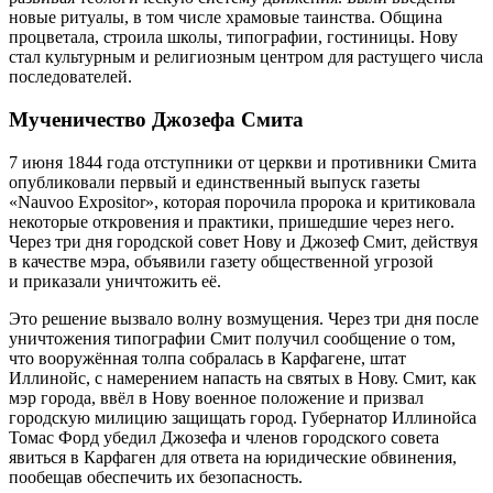
новые ритуалы, в том числе храмовые таинства. Община
процветала, строила школы, типографии, гостиницы. Нову
стал культурным и религиозным центром для растущего числа
последователей.
Мученичество Джозефа Смита
7 июня 1844 года отступники от церкви и противники Смита
опубликовали первый и единственный выпуск газеты
«Nauvoo Expositor», которая порочила пророка и критиковала
некоторые откровения и практики, пришедшие через него.
Через три дня городской совет Нову и Джозеф Смит, действуя
в качестве мэра, объявили газету общественной угрозой
и приказали уничтожить её.
Это решение вызвало волну возмущения. Через три дня после
уничтожения типографии Смит получил сообщение о том,
что вооружённая толпа собралась в Карфагене, штат
Иллинойс, с намерением напасть на святых в Нову. Смит, как
мэр города, ввёл в Нову военное положение и призвал
городскую милицию защищать город. Губернатор Иллинойса
Томас Форд убедил Джозефа и членов городского совета
явиться в Карфаген для ответа на юридические обвинения,
пообещав обеспечить их безопасность.