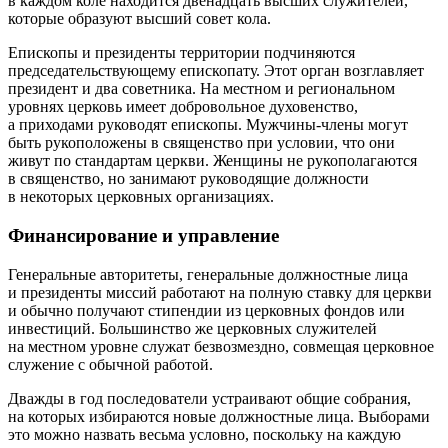
в каждом коле находится двенадцать высших служителей,
которые образуют высший совет кола.
Епископы и президенты территории подчиняются
председательствующему епископату. Этот орган возглавляет
президент и два советника. На местном и региональном
уровнях церковь имеет добровольное духовенство,
а приходами руководят епископы. Мужчины-члены могут
быть рукоположены в священство при условии, что они
живут по стандартам церкви. Женщины не рукополагаются
в священство, но занимают руководящие должности
в некоторых церковных организациях.
Финансирование и управление
Генеральные авторитеты, генеральные должностные лица
и президенты миссий работают на полную ставку для церкви
и обычно получают стипендии из церковных фондов или
инвестиций. Большинство же церковных служителей
на местном уровне служат безвозмездно, совмещая церковное
служение с обычной работой.
Дважды в год последователи устраивают общие собрания,
на которых избираются новые должностные лица. Выборами
это можно назвать весьма условно, поскольку на каждую