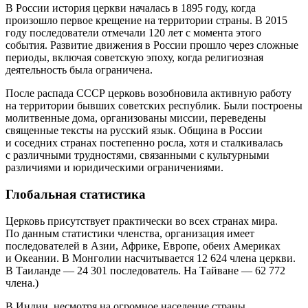
В России история церкви началась в 1895 году, когда
произошло первое крещение на территории страны. В 2015
году последователи отмечали 120 лет с момента этого
события. Развитие движения в России прошло через сложные
периоды, включая советскую эпоху, когда религиозная
деятельность была ограничена.
После распада СССР церковь возобновила активную работу
на территории бывших советских республик. Были построены
молитвенные дома, организованы миссии, переведены
священные тексты на русский язык. Община в России
и соседних странах постепенно росла, хотя и сталкивалась
с различными трудностями, связанными с культурными
различиями и юридическими ограничениями.
Глобальная статистика
Церковь присутствует практически во всех странах мира.
По данным статистики членства, организация имеет
последователей в Азии, Африке, Европе, обеих Америках
и Океании. В Монголии насчитывается 12 624 члена церкви.
В Таиланде — 24 301 последователь. На Тайване — 62 772
члена.)
В Индии, несмотря на огромное население страны,