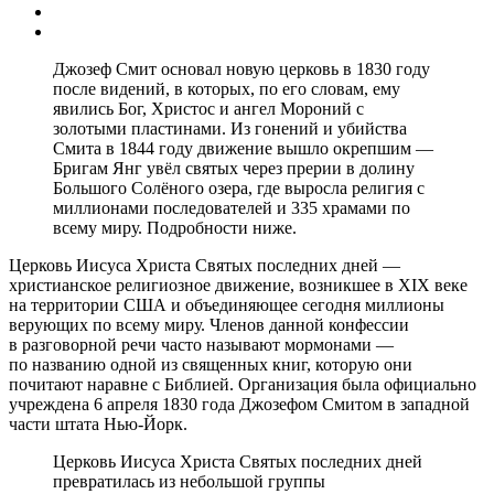
Джозеф Смит основал новую церковь в 1830 году
после видений, в которых, по его словам, ему
явились Бог, Христос и ангел Мороний с
золотыми пластинами. Из гонений и убийства
Смита в 1844 году движение вышло окрепшим —
Бригам Янг увёл святых через прерии в долину
Большого Солёного озера, где выросла религия с
миллионами последователей и 335 храмами по
всему миру. Подробности ниже.
Церковь Иисуса Христа Святых последних дней —
христианское религиозное движение, возникшее в XIX веке
на территории США и объединяющее сегодня миллионы
верующих по всему миру. Членов данной конфессии
в разговорной речи часто называют
мормонами
—
по названию одной из священных книг, которую они
почитают наравне с Библией. Организация была официально
учреждена 6 апреля 1830 года Джозефом Смитом в западной
части штата Нью-Йорк.
Церковь Иисуса Христа Святых последних дней
превратилась из небольшой группы