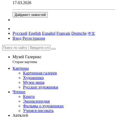
17.03.2026
Дайджест новостей
Русский
English
Español
Français
Deutsche
中文
Вход
Регистрация
Музей Галерикс
Старые картины
Картины
Картинная галерея
Художники
Музеи мира
Русские художники
Чтение
Книги
Энциклопедия
Фильмы о художниках
Учимся рисовать
Артклуб