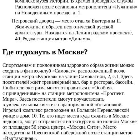
комплекс музея Истории. В храмах проводятся службы.
Расположен возле остановки метрополитена «Лужники»
на Новодевичьем проезде, д. 1.
Петровский дворец — место отдыха Екатерины II.
Жемчужина и образец неоготической русской
архитектуры. Находится на Ленинградском проспекте,
40. Рядом станция метро «Динамо».
Где отдохнуть в Москве?
Спортсменам и поклонникам здорового образа жизни можно
сходить в фитнес-клуб «Самокат», расположенный возле
станции метро «Курская» на улице Самокатной, 2, с.1. Здесь
посетителей ждёт тренажёрный зал, бар и ресторан, бассейн.
Любители экстрима могут отправиться в «Особняк
с привидениями» на станции метрополитена «Проспект
Мира». Здесь посетители смогут поучаствовать
в увлекательном квесте с паранормальной обстановкой.
Игровой комплекс расположен на Большой Переяславской
улице в доме 10. Те, кто ищет места куда сходить в Москве
недорого, могут отправиться на экскурсию по ночной Москве
от площадки 56 этажа центра «Москва Сити». Место
находится на Пресненской набережной возле станции метро
«Выставочная».