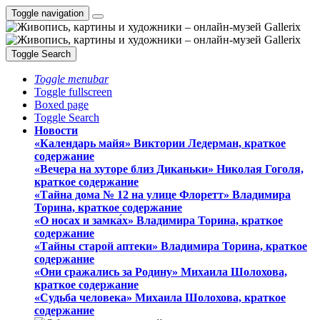
Toggle navigation
Toggle Search
Toggle menubar
Toggle fullscreen
Boxed page
Toggle Search
Новости
«Календарь майя» Виктории Ледерман, краткое
содержание
«Вечера на хуторе близ Диканьки» Николая Гоголя,
краткое содержание
«Тайна дома № 12 на улице Флоретт» Владимира
Торина, краткое содержание
«О носах и замка́х» Владимира Торина, краткое
содержание
«Тайны старой аптеки» Владимира Торина, краткое
содержание
«Они сражались за Родину» Михаила Шолохова,
краткое содержание
«Судьба человека» Михаила Шолохова, краткое
содержание