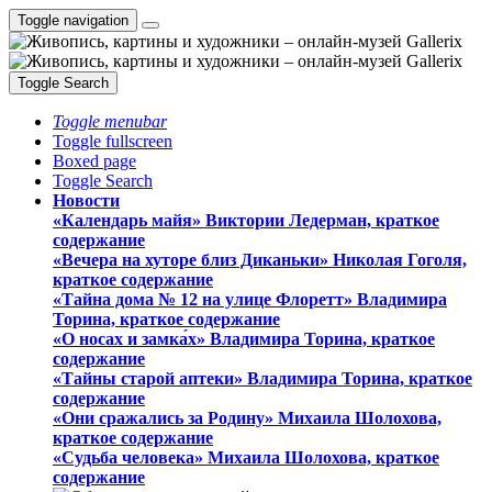
Toggle navigation
Toggle Search
Toggle menubar
Toggle fullscreen
Boxed page
Toggle Search
Новости
«Календарь майя» Виктории Ледерман, краткое
содержание
«Вечера на хуторе близ Диканьки» Николая Гоголя,
краткое содержание
«Тайна дома № 12 на улице Флоретт» Владимира
Торина, краткое содержание
«О носах и замка́х» Владимира Торина, краткое
содержание
«Тайны старой аптеки» Владимира Торина, краткое
содержание
«Они сражались за Родину» Михаила Шолохова,
краткое содержание
«Судьба человека» Михаила Шолохова, краткое
содержание