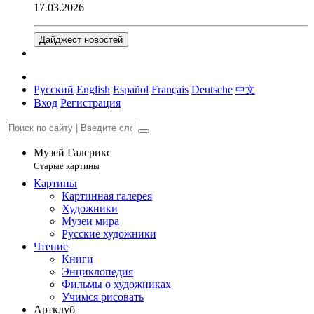
17.03.2026
Дайджест новостей
Русский
English
Español
Français
Deutsche
中文
Вход
Регистрация
Музей Галерикс
Старые картины
Картины
Картинная галерея
Художники
Музеи мира
Русские художники
Чтение
Книги
Энциклопедия
Фильмы о художниках
Учимся рисовать
Артклуб