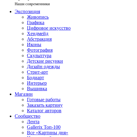
Наши современники
Экспозиция
Живопись
Графика
Цифровое искусство
Хендмейд
Абстракция
Иконы
Фотография
Скульптура
Детские рисунки
Дизайн одежды
Стрит-арт
Бодиарт
Интерьер
Вышивка
Магазин
Готовые работы
Заказать картину
Каталог авторов
Сообщество
Лента
Gallerix Топ-100
Все «Картины дня»