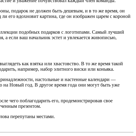
астие и уважение почувствовал каждый член команды.
ны, подарок не должен быть дешевым, и в то же время, он
 ли его вдохновит картина, где он изображен царем с короной
 коллекции подобных подарков с логотипами. Самый лучший
ия, а если ваш начальник эстет и увлекается живописью,
глядеть как взятка или хвастовство. В то же время такой
дарить, например, набор элитного виски или коньяка.
принадлежности, настольные и настенные календари —
 на Новый год. В другое время года они могут быть уже
осле чего поблагодарить его, продемонстрировав свое
ученным презентом.
слова перепутаны местами.