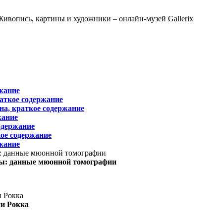
жание
раткое содержание
на, краткое содержание
жание
одержание
ое содержание
жание
ы: данные мюонной томографии
ни Рокка