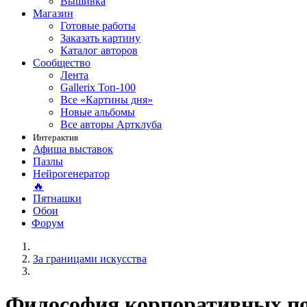
Вышивка
Магазин
Готовые работы
Заказать картину
Каталог авторов
Сообщество
Лента
Gallerix Топ-100
Все «Картины дня»
Новые альбомы
Все авторы Артклуба
Интерактив
Афиша выставок
Пазлы
Нейрогенератор
🔥
Пятнашки
Обои
Форум
За границами искусства
Философия корпоративных п