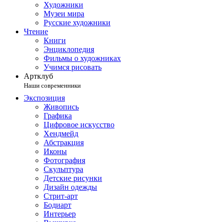
Художники
Музеи мира
Русские художники
Чтение
Книги
Энциклопедия
Фильмы о художниках
Учимся рисовать
Артклуб
Наши современники
Экспозиция
Живопись
Графика
Цифровое искусство
Хендмейд
Абстракция
Иконы
Фотография
Скульптура
Детские рисунки
Дизайн одежды
Стрит-арт
Бодиарт
Интерьер