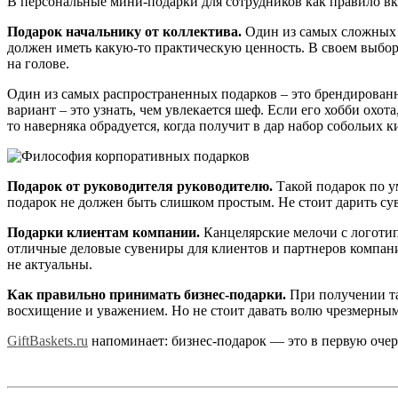
В персональные мини-подарки для сотрудников как правило в
Подарок начальнику от коллектива.
Один из самых сложных в
должен иметь какую-то практическую ценность. В своем выборе
на голове.
Один из самых распространенных подарков – это брендированн
вариант – это узнать, чем увлекается шеф. Если его хобби охо
то наверняка обрадуется, когда получит в дар набор собольих к
Подарок от руководителя руководителю.
Такой подарок по ум
подарок не должен быть слишком простым. Не стоит дарить сув
Подарки клиентам компании.
Канцелярские мелочи с логоти
отличные деловые сувениры для клиентов и партнеров компании
не актуальны.
Как правильно принимать бизнес-подарки.
При получении так
восхищение и уважением. Но не стоит давать волю чрезмерным
GiftBaskets.ru
напоминает: бизнес-подарок — это в первую очере