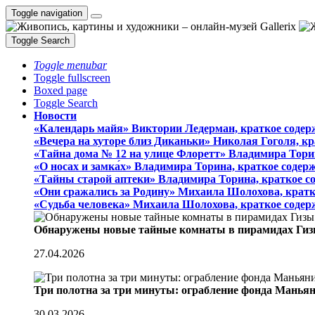
Toggle navigation
Toggle Search
Toggle menubar
Toggle fullscreen
Boxed page
Toggle Search
Новости
«Календарь майя» Виктории Ледерман, краткое содер
«Вечера на хуторе близ Диканьки» Николая Гоголя, к
«Тайна дома № 12 на улице Флоретт» Владимира Тори
«О носах и замка́х» Владимира Торина, краткое содер
«Тайны старой аптеки» Владимира Торина, краткое с
«Они сражались за Родину» Михаила Шолохова, кратк
«Судьба человека» Михаила Шолохова, краткое содер
Обнаружены новые тайные комнаты в пирамидах Гиз
27.04.2026
Три полотна за три минуты: ограбление фонда Манья
30.03.2026