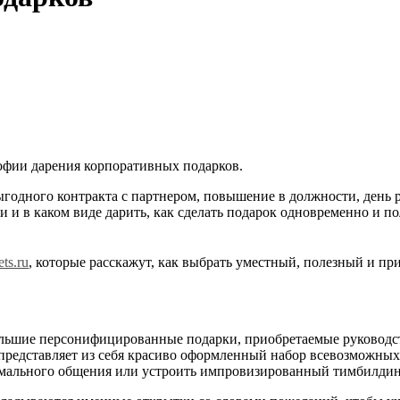
софии дарения корпоративных подарков.
одного контракта с партнером, повышение в должности, день ро
и и в каком виде дарить, как сделать подарок одновременно и п
ts.ru
, которые расскажут, как выбрать уместный, полезный и пр
льшие персонифицированные подарки, приобретаемые руководст
редставляет из себя красиво оформленный набор всевозможных д
рмального общения или устроить импровизированный тимбилдин