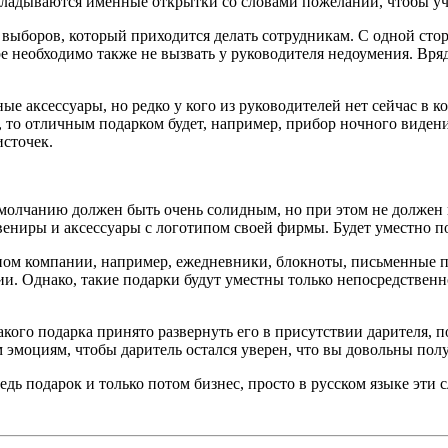
кладываются именные открытки со словами пожеланий, чтобы уч
ыборов, который приходится делать сотрудникам. С одной сторо
 необходимо также не вызвать у руководителя недоумения. Вряд
ые аксессуары, но редко у кого из руководителей нет сейчас в
та, то отличным подарком будет, например, прибор ночного виден
источек.
олчанию должен быть очень солидным, но при этом не должен вы
ениры и аксессуары с логотипом своей фирмы. Будет уместно по
пом компании, например, ежедневники, блокноты, письменные 
. Однако, такие подарки будут уместны только непосредственно
ого подарка принято развернуть его в присутствии дарителя, п
 эмоциям, чтобы даритель остался уверен, что вы довольны пол
дь подарок и только потом бизнес, просто в русском языке эти 