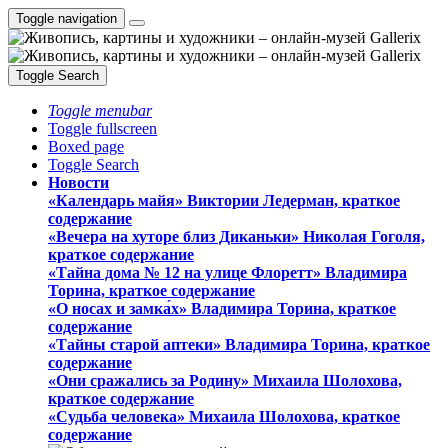
Toggle navigation
Toggle Search
Toggle menubar
Toggle fullscreen
Boxed page
Toggle Search
Новости
«Календарь майя» Виктории Ледерман, краткое
содержание
«Вечера на хуторе близ Диканьки» Николая Гоголя,
краткое содержание
«Тайна дома № 12 на улице Флоретт» Владимира
Торина, краткое содержание
«О носах и замка́х» Владимира Торина, краткое
содержание
«Тайны старой аптеки» Владимира Торина, краткое
содержание
«Они сражались за Родину» Михаила Шолохова,
краткое содержание
«Судьба человека» Михаила Шолохова, краткое
содержание