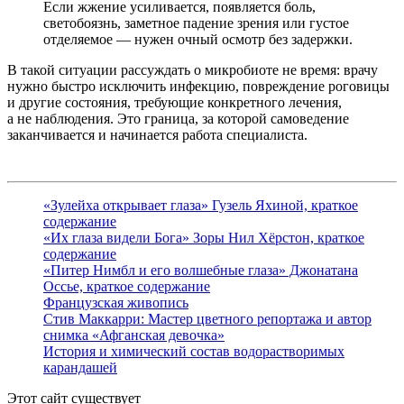
Если жжение усиливается, появляется боль,
светобоязнь, заметное падение зрения или густое
отделяемое — нужен очный осмотр без задержки.
В такой ситуации рассуждать о микробиоте не время: врачу
нужно быстро исключить инфекцию, повреждение роговицы
и другие состояния, требующие конкретного лечения,
а не наблюдения. Это граница, за которой самоведение
заканчивается и начинается работа специалиста.
«Зулейха открывает глаза» Гузель Яхиной, краткое
содержание
«Их глаза видели Бога» Зоры Нил Хёрстон, краткое
содержание
«Питер Нимбл и его волшебные глаза» Джонатана
Оссье, краткое содержание
Французская живопись
Стив Маккарри: Мастер цветного репортажа и автор
снимка «Афганская девочка»
История и химический состав водорастворимых
карандашей
Этот сайт существует