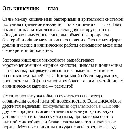
Ось кишечник — глаз
Связь между кишечными бактериями и зрительной системой
получила отдельное название — ось кишечник — глаз. Глаз
и кишечник анатомически далеко друг от друга, но их
объединяют иммунные сигналы, обменные продукты
бактерий и общие механизмы воспаления. Это не метафора:
доклинические и клинические работы описывают механизм
с конкретной биохимией.
Здоровая кишечная микробиота вырабатывает
короткоцепочечные жирные кислоты, индолы и полиамины
— вещества, напрямую связанные с иммунным ответом
и состоянием тканей глаза. Когда такой обмен нарушается,
воспалительный фон становится более вязким и устойчивым,
а клиническая картина — размытой.
Именно поэтому жалобы на сухость глаз не всегда
ограничены самой глазной поверхностью. Если дискомфорт
держится неделями,
консультация офтальмолога в СПб
или
другом городе помогает отделить обычную зрительную
усталость от синдрома сухого глаза, при котором состав
глазной микробиоты и белков слезы может отличаться от
нормы. Местные причины никуда не деваются, но взгляд