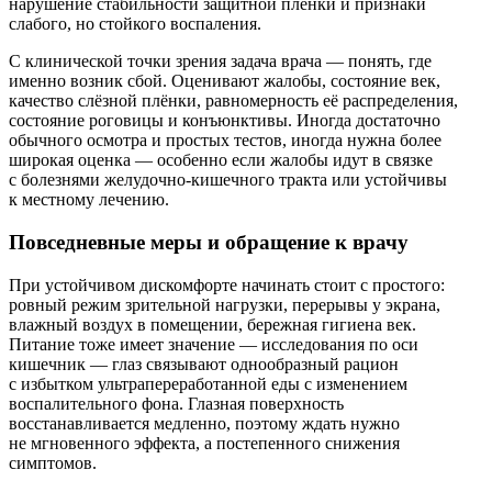
нарушение стабильности защитной плёнки и признаки
слабого, но стойкого воспаления.
С клинической точки зрения задача врача — понять, где
именно возник сбой. Оценивают жалобы, состояние век,
качество слёзной плёнки, равномерность её распределения,
состояние роговицы и конъюнктивы. Иногда достаточно
обычного осмотра и простых тестов, иногда нужна более
широкая оценка — особенно если жалобы идут в связке
с болезнями желудочно-кишечного тракта или устойчивы
к местному лечению.
Повседневные меры и обращение к врачу
При устойчивом дискомфорте начинать стоит с простого:
ровный режим зрительной нагрузки, перерывы у экрана,
влажный воздух в помещении, бережная гигиена век.
Питание тоже имеет значение — исследования по оси
кишечник — глаз связывают однообразный рацион
с избытком ультрапереработанной еды с изменением
воспалительного фона. Глазная поверхность
восстанавливается медленно, поэтому ждать нужно
не мгновенного эффекта, а постепенного снижения
симптомов.