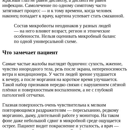
Красный глаз не равен дисбиозу, а дисбиоз не равен
инфекции. Самолечение по одному симптому часто
затягивает процесс — и к тому времени, когда человек
наконец попадает к врачу, картина успевает стать смазанной.
Состав микробиоты неодинаков у разных людей
— на него влияют возраст, регион и этнические
особенности. Нельзя оценивать микробный баланс
по одной универсальной схеме.
Что замечает пациент
Самые частые жалобы выглядят буднично: сухость, жжение,
чувство инородного тела, резь после экрана, непереносимость
ветра и кондиционера. У части людей зрение ухудшается
к вечеру, а после моргания на короткое время улучшается.
Такой набор признаков нередко связан с нарушением слёзной
плёнки и поверхностным воспалением, а не с глубокой
патологией сетчатки.
Глазная поверхность очень чувствительна к мелким
повторяющимся раздражителям — пересыханию, редкому
морганию, дыму, длительной работе у монитора. На таком
фоне даже небольшой сдвиг в микробной среде ощущается
острее. Пациент видит покраснение и усталость, а врач —