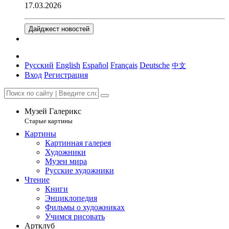
17.03.2026
Дайджест новостей
Русский
English
Español
Français
Deutsche
中文
Вход
Регистрация
Музей Галерикс
Старые картины
Картины
Картинная галерея
Художники
Музеи мира
Русские художники
Чтение
Книги
Энциклопедия
Фильмы о художниках
Учимся рисовать
Артклуб