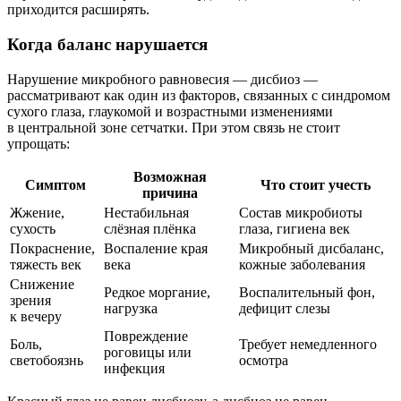
приходится расширять.
Когда баланс нарушается
Нарушение микробного равновесия — дисбиоз —
рассматривают как один из факторов, связанных с синдромом
сухого глаза, глаукомой и возрастными изменениями
в центральной зоне сетчатки. При этом связь не стоит
упрощать:
Возможная
Симптом
Что стоит учесть
причина
Жжение,
Нестабильная
Состав микробиоты
сухость
слёзная плёнка
глаза, гигиена век
Покраснение,
Воспаление края
Микробный дисбаланс,
тяжесть век
века
кожные заболевания
Снижение
Редкое моргание,
Воспалительный фон,
зрения
нагрузка
дефицит слезы
к вечеру
Повреждение
Боль,
Требует немедленного
роговицы или
светобоязнь
осмотра
инфекция