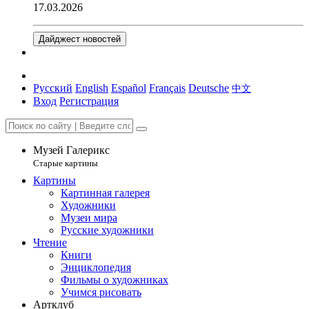
17.03.2026
Дайджест новостей
Русский
English
Español
Français
Deutsche
中文
Вход
Регистрация
Музей Галерикс
Старые картины
Картины
Картинная галерея
Художники
Музеи мира
Русские художники
Чтение
Книги
Энциклопедия
Фильмы о художниках
Учимся рисовать
Артклуб