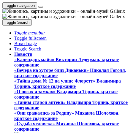
Toggle navigation
Toggle Search
Toggle menubar
Toggle fullscreen
Boxed page
Toggle Search
Новости
«Календарь майя» Виктории Ледерман, краткое
содержание
«Вечера на хуторе близ Диканьки» Николая Гоголя,
краткое содержание
«Тайна дома № 12 на улице Флоретт» Владимира
Торина, краткое содержание
«О носах и замка́х» Владимира Торина, краткое
содержание
«Тайны старой аптеки» Владимира Торина, краткое
содержание
«Они сражались за Родину» Михаила Шолохова,
краткое содержание
«Судьба человека» Михаила Шолохова, краткое
содержание