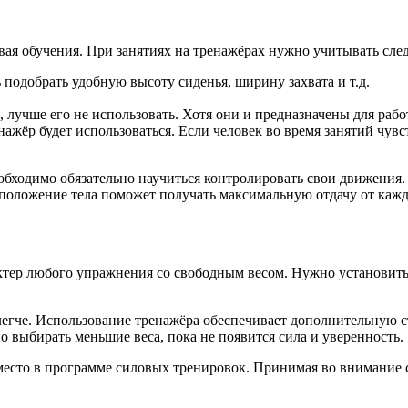
ривая обучения. При занятиях на тренажёрах нужно учитывать 
ь подобрать удобную высоту сиденья, ширину захвата и т.д.
лучше его не использовать. Хотя они и предназначены для работ
ренажёр будет использоваться. Если человек во время занятий чув
еобходимо обязательно научиться контролировать свои движения
 положение тела поможет получать максимальную отдачу от каж
ктер любого упражнения со свободным весом. Нужно установить
легче. Использование тренажёра обеспечивает дополнительную с
о выбирать меньшие веса, пока не появится сила и уверенность.
место в программе силовых тренировок. Принимая во внимание 