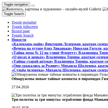
Toggle navigation
Toggle Search
Toggle menubar
Toggle fullscreen
Boxed page
Toggle Search
Новости
«Календарь майя» Виктории Ледерман, краткое содер
«Вечера на хуторе близ Диканьки» Николая Гоголя, к
«Тайна дома № 12 на улице Флоретт» Владимира Тори
«О носах и замка́х» Владимира Торина, краткое содер
«Тайны старой аптеки» Владимира Торина, краткое с
«Они сражались за Родину» Михаила Шолохова, кратк
«Судьба человека» Михаила Шолохова, краткое содер
Обнаружены новые тайные комнаты в пирамидах Гиз
27.04.2026
Три полотна за три минуты: ограбление фонда Манья
30.03.2026