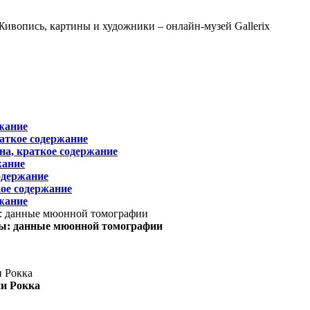
жание
раткое содержание
на, краткое содержание
жание
одержание
ое содержание
жание
ы: данные мюонной томографии
ни Рокка