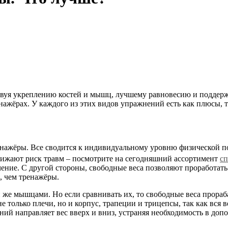
уя укреплению костей и мышц, лучшему равновесию и поддержан
нажёрах. У каждого из этих видов упражнений есть как плюсы, 
 тренажёры. Все сводится к индивидуальному уровню физической
нижают риск травм – посмотрите на сегодняшний ассортимент
сп
чение. С другой стороны, свободные веса позволяют проработа
, чем тренажёры.
ми же мышцами. Но если сравнивать их, то свободные веса про
 только плечи, но и корпус, трапеции и трицепсы, так как вся ве
й направляет вес вверх и вниз, устраняя необходимость в допо