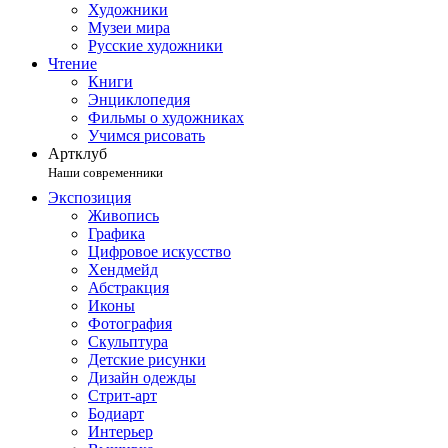
Художники
Музеи мира
Русские художники
Чтение
Книги
Энциклопедия
Фильмы о художниках
Учимся рисовать
Артклуб
Наши современники
Экспозиция
Живопись
Графика
Цифровое искусство
Хендмейд
Абстракция
Иконы
Фотография
Скульптура
Детские рисунки
Дизайн одежды
Стрит-арт
Бодиарт
Интерьер