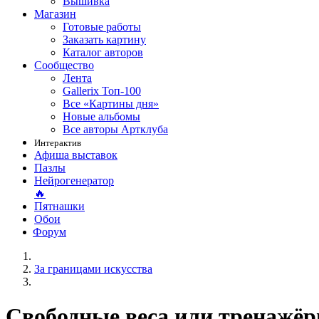
Вышивка
Магазин
Готовые работы
Заказать картину
Каталог авторов
Сообщество
Лента
Gallerix Топ-100
Все «Картины дня»
Новые альбомы
Все авторы Артклуба
Интерактив
Афиша выставок
Пазлы
Нейрогенератор
🔥
Пятнашки
Обои
Форум
За границами искусства
Свободные веса или тренажёр