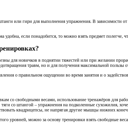
, штанги или гири для выполнения упражнения. В зависимости о
ма удобна, если понадобится, то можно взять предмет полегче, ч
тренировках?
лезны для новичков в поднятии тяжестей или при желании прор
едотвращения травм, но и для получения максимальной пользы 
тавления о правильном ощущении во время занятия и о задейств
овкам со свободными весами, использование тренажёров для ра
тяги со штангой – упражнения на подколенные сухожилия, хочет
йствовать квадрицепсы, не напрягая другие мышцы нижних конеч
утого уровней, можно за основу тренировки взять свободные вес