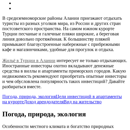
В средиземноморские районы Алании приезжают отдыхать
туристы из разных уголков мира, из России и других стран
постсоветского пространства. На самом южном курорте
Турции песчаные и галечные пляжи широкие, а береговая
линия довольно протяжённая. К большинству пляжей
примыкают благоустроенные набережные с прибрежными
кафе и магазинчиками, удобные для прогулок и отдыха.
Жильё в Турции в Алании
интересует не только отдыхающих.
Иностранные инвесторы охотно вкладывают денежные
средства в виллы и апартаменты приморских городов. Какую
недвижимость рекомендуют приобретать опытные инвесторы
и чем обусловлена популярность таких инвестиций? Давайте
разбираться вместе.
Погода, природа, экология
Цели инвестиций в апартаменты
на курорте
Доход арендодателя
Вид на жительство
Погода, природа, экология
Особенности местного климата и богатство природных