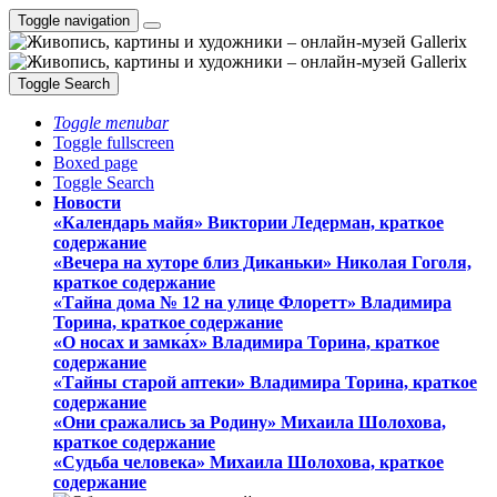
Toggle navigation
Toggle Search
Toggle menubar
Toggle fullscreen
Boxed page
Toggle Search
Новости
«Календарь майя» Виктории Ледерман, краткое
содержание
«Вечера на хуторе близ Диканьки» Николая Гоголя,
краткое содержание
«Тайна дома № 12 на улице Флоретт» Владимира
Торина, краткое содержание
«О носах и замка́х» Владимира Торина, краткое
содержание
«Тайны старой аптеки» Владимира Торина, краткое
содержание
«Они сражались за Родину» Михаила Шолохова,
краткое содержание
«Судьба человека» Михаила Шолохова, краткое
содержание