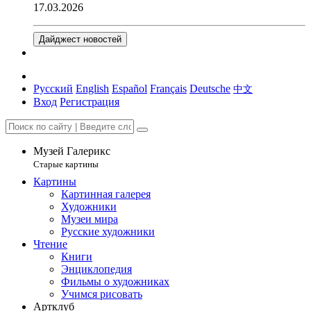
17.03.2026
Дайджест новостей
Русский
English
Español
Français
Deutsche
中文
Вход
Регистрация
Музей Галерикс
Старые картины
Картины
Картинная галерея
Художники
Музеи мира
Русские художники
Чтение
Книги
Энциклопедия
Фильмы о художниках
Учимся рисовать
Артклуб