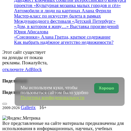
Дайджест ключевых событий Всероссийского конкурса
проектов «Культурная мозаика малых городов и сёл»
Автомобили и люди на картинах Алана Фернли
Мастер-класс по искусству балета в рамках
Международного фестиваля «Детский Петербург»
«Дом, в котором я живу…» Выставка произведений
Юрия Абисалова
«Союзники» Алана Гратца, краткое содержание
Как выбрать надёжное агентство недвижимости?
Этот сайт существует
на доходы от показа
рекламы. Пожалуйста,
отключите AdBlock
Поделиться
Мы используем куки, чтобы
Хорошо
Поделиться ссылкой в соцсетях:
пользоваться сайтом было удобно
Политика конфиденциальности
Gallerix
16+
2009-2026
Все представленные на сайте материалы предназначены для
использования в информационных, научных, учебных