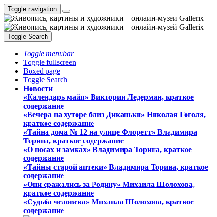
Toggle navigation
Toggle Search
Toggle menubar
Toggle fullscreen
Boxed page
Toggle Search
Новости
«Календарь майя» Виктории Ледерман, краткое
содержание
«Вечера на хуторе близ Диканьки» Николая Гоголя,
краткое содержание
«Тайна дома № 12 на улице Флоретт» Владимира
Торина, краткое содержание
«О носах и замка́х» Владимира Торина, краткое
содержание
«Тайны старой аптеки» Владимира Торина, краткое
содержание
«Они сражались за Родину» Михаила Шолохова,
краткое содержание
«Судьба человека» Михаила Шолохова, краткое
содержание