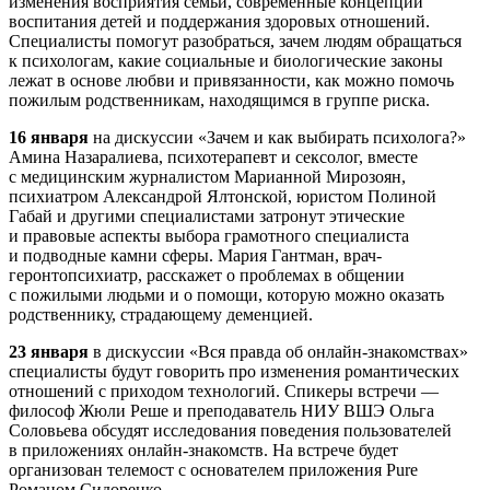
изменения восприятия семьи, современные концепции
воспитания детей и поддержания здоровых отношений.
Специалисты помогут разобраться, зачем людям обращаться
к психологам, какие социальные и биологические законы
лежат в основе любви и привязанности, как можно помочь
пожилым родственникам, находящимся в группе риска.
16 января
на дискуссии «Зачем и как выбирать психолога?»
Амина Назаралиева, психотерапевт и сексолог, вместе
с медицинским журналистом Марианной Мирозоян,
психиатром Александрой Ялтонской, юристом Полиной
Габай и другими специалистами затронут этические
и правовые аспекты выбора грамотного специалиста
и подводные камни сферы. Мария Гантман, врач-
геронтопсихиатр, расскажет о проблемах в общении
с пожилыми людьми и о помощи, которую можно оказать
родственнику, страдающему деменцией.
23 января
в дискуссии «Вся правда об онлайн-знакомствах»
специалисты будут говорить про изменения романтических
отношений с приходом технологий. Спикеры встречи —
философ Жюли Реше и преподаватель НИУ ВШЭ Ольга
Соловьева обсудят исследования поведения пользователей
в приложениях онлайн-знакомств. На встрече будет
организован телемост с основателем приложения Pure
Романом Сидоренко.