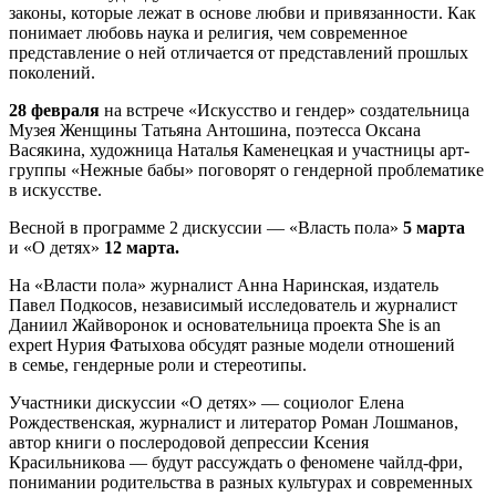
законы, которые лежат в основе любви и привязанности. Как
понимает любовь наука и религия, чем современное
представление о ней отличается от представлений прошлых
поколений.
28 февраля
на встрече «Искусство и гендер» создательница
Музея Женщины Татьяна Антошина, поэтесса Оксана
Васякина, художница Наталья Каменецкая и участницы арт-
группы «Нежные бабы» поговорят о гендерной проблематике
в искусстве.
Весной в программе 2 дискуссии — «Власть пола»
5 марта
и «О детях»
12 марта.
На «Власти пола» журналист Анна Наринская, издатель
Павел Подкосов, независимый исследователь и журналист
Даниил Жайворонок и основательница проекта She is an
expert Нурия Фатыхова обсудят разные модели отношений
в семье, гендерные роли и стереотипы.
Участники дискуссии «О детях» — социолог Елена
Рождественская, журналист и литератор Роман Лошманов,
автор книги о послеродовой депрессии Ксения
Красильникова — будут рассуждать о феномене чайлд-фри,
понимании родительства в разных культурах и современных