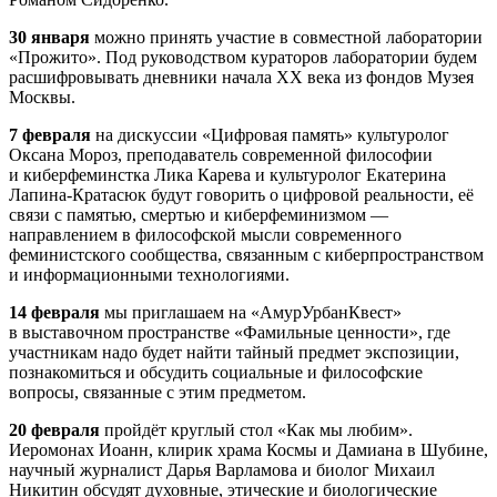
30 января
можно принять участие в совместной лаборатории
«Прожито». Под руководством кураторов лаборатории будем
расшифровывать дневники начала ХХ века из фондов Музея
Москвы.
7 февраля
на дискуссии «Цифровая память» культуролог
Оксана Мороз, преподаватель современной философии
и киберфеминстка Лика Карева и культуролог Екатерина
Лапина-Кратасюк будут говорить о цифровой реальности, её
связи с памятью, смертью и киберфеминизмом —
направлением в философской мысли современного
феминистского сообщества, связанным с киберпространством
и информационными технологиями.
14 февраля
мы приглашаем на «АмурУрбанКвест»
в выставочном пространстве «Фамильные ценности», где
участникам надо будет найти тайный предмет экспозиции,
познакомиться и обсудить социальные и философские
вопросы, связанные с этим предметом.
20 февраля
пройдёт круглый стол «Как мы любим».
Иеромонах Иоанн, клирик храма Космы и Дамиана в Шубине,
научный журналист Дарья Варламова и биолог Михаил
Никитин обсудят духовные, этические и биологические