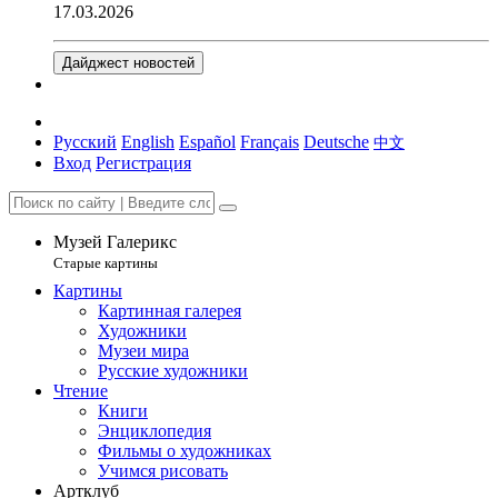
17.03.2026
Дайджест новостей
Русский
English
Español
Français
Deutsche
中文
Вход
Регистрация
Музей Галерикс
Старые картины
Картины
Картинная галерея
Художники
Музеи мира
Русские художники
Чтение
Книги
Энциклопедия
Фильмы о художниках
Учимся рисовать
Артклуб