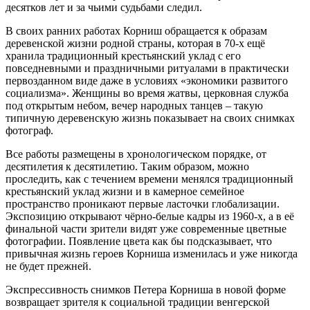
десятков лет и за чьими судьбами следил.
В своих ранних работах Корниш обращается к образам
деревенской жизни родной страны, которая в 70-х ещё
хранила традиционный крестьянский уклад с его
повседневными и праздничными ритуалами в практически
первозданном виде даже в условиях «экономики развитого
социализма». Женщины во время жатвы, церковная служба
под открытым небом, вечер народных танцев – такую
типичную деревенскую жизнь показывает на своих снимках
фотограф.
Все работы размещены в хронологическом порядке, от
десятилетия к десятилетию. Таким образом, можно
проследить, как с течением времени менялся традиционный
крестьянский уклад жизни и в камерное семейное
пространство проникают первые ласточки глобализации.
Экспозицию открывают чёрно-белые кадры из 1960-х, а в её
финальной части зрители видят уже современные цветные
фотографии. Появление цвета как бы подсказывает, что
привычная жизнь героев Корниша изменилась и уже никогда
не будет прежней.
Экспрессивность снимков Петера Корниша в новой форме
возвращает зрителя к социальной традиции венгерской