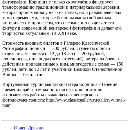
фотографии. Корниш не только скрупулёзно фиксирует
трансформацию традиционной и патриархальной деревни,
которая происходила у него на глазах, но и размышляет над
теми переменами, которые были вызваны глобальным
историческим процессом, что несомненно выделяет его
фигуру в современной венгерской фотографии и делает его
творчество актуальным и в XXI веке.
Стоимость входных билетов в Галерею Классической
Фотографии: полный — 300 рублей, студенты очного
отделения, учащиеся (с 12 до 18 лет) — 200 рублей,
пенсионеры, инвалиды (всех категорий), ветераны боевых
действий и приравненные к ним, многодетные семьи — 150
рублей, дети до 12 лет и участники Великой Отечественной
Войны — бесплатно.
Виртуальный тур по выставке Петера Корниша «Течение
времени» даёт возможность посетить экспозицию
и посмотреть работы выдающегося венгерского
фотодокументалиста: http://www.classicgallery.ru/gallery-virutal-
tour/
Орден Дракона