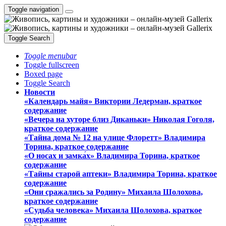
Toggle navigation
Toggle Search
Toggle menubar
Toggle fullscreen
Boxed page
Toggle Search
Новости
«Календарь майя» Виктории Ледерман, краткое
содержание
«Вечера на хуторе близ Диканьки» Николая Гоголя,
краткое содержание
«Тайна дома № 12 на улице Флоретт» Владимира
Торина, краткое содержание
«О носах и замка́х» Владимира Торина, краткое
содержание
«Тайны старой аптеки» Владимира Торина, краткое
содержание
«Они сражались за Родину» Михаила Шолохова,
краткое содержание
«Судьба человека» Михаила Шолохова, краткое
содержание