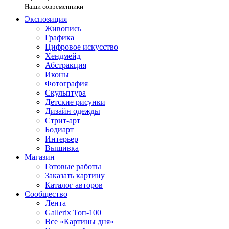
Наши современники
Экспозиция
Живопись
Графика
Цифровое искусство
Хендмейд
Абстракция
Иконы
Фотография
Скульптура
Детские рисунки
Дизайн одежды
Стрит-арт
Бодиарт
Интерьер
Вышивка
Магазин
Готовые работы
Заказать картину
Каталог авторов
Сообщество
Лента
Gallerix Топ-100
Все «Картины дня»