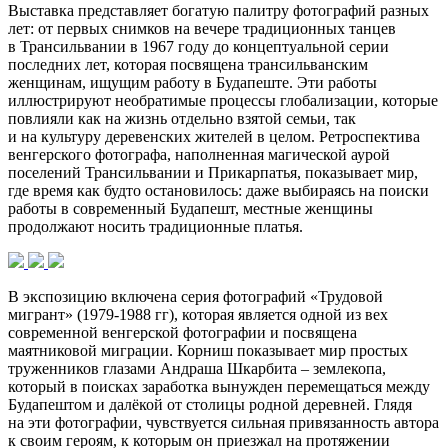
Выставка представляет богатую палитру фотографий разных
лет: от первых снимков на вечере традиционных танцев
в Трансильвании в 1967 году до концептуальной серии
последних лет, которая посвящена трансильванским
женщинам, ищущим работу в Будапеште. Эти работы
иллюстрируют необратимые процессы глобализации, которые
повлияли как на жизнь отдельно взятой семьи, так
и на культуру деревенских жителей в целом. Ретроспектива
венгерского фотографа, наполненная магической аурой
поселений Трансильвании и Прикарпатья, показывает мир,
где время как будто остановилось: даже выбираясь на поиски
работы в современный Будапешт, местные женщины
продолжают носить традиционные платья.
В экспозицию включена серия фотографий «Трудовой
мигрант» (1979-1988 гг), которая является одной из вех
современной венгерской фотографии и посвящена
маятниковой миграции. Корниш показывает мир простых
труженников глазами Андраша Шкарбита – землекопа,
который в поисках заработка вынужден перемещаться между
Будапештом и далёкой от столицы родной деревней. Глядя
на эти фотографии, чувствуется сильная привязанность автора
к своим героям, к которым он приезжал на протяжении