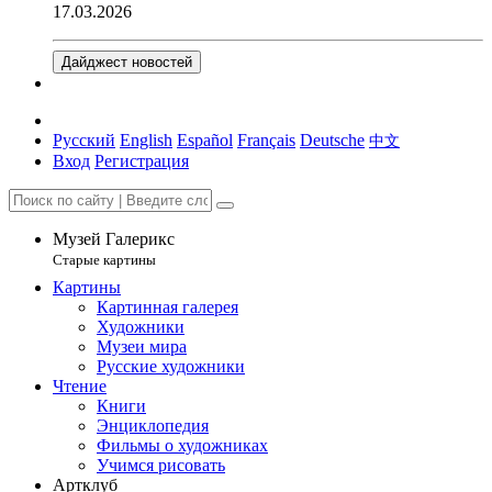
17.03.2026
Дайджест новостей
Русский
English
Español
Français
Deutsche
中文
Вход
Регистрация
Музей Галерикс
Старые картины
Картины
Картинная галерея
Художники
Музеи мира
Русские художники
Чтение
Книги
Энциклопедия
Фильмы о художниках
Учимся рисовать
Артклуб