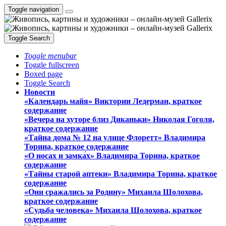
Toggle navigation
Toggle Search
Toggle menubar
Toggle fullscreen
Boxed page
Toggle Search
Новости
«Календарь майя» Виктории Ледерман, краткое
содержание
«Вечера на хуторе близ Диканьки» Николая Гоголя,
краткое содержание
«Тайна дома № 12 на улице Флоретт» Владимира
Торина, краткое содержание
«О носах и замка́х» Владимира Торина, краткое
содержание
«Тайны старой аптеки» Владимира Торина, краткое
содержание
«Они сражались за Родину» Михаила Шолохова,
краткое содержание
«Судьба человека» Михаила Шолохова, краткое
содержание