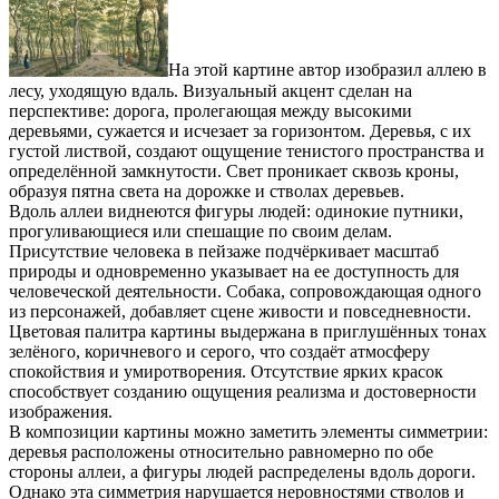
На этой картине автор изобразил аллею в
лесу, уходящую вдаль. Визуальный акцент сделан на
перспективе: дорога, пролегающая между высокими
деревьями, сужается и исчезает за горизонтом. Деревья, с их
густой листвой, создают ощущение тенистого пространства и
определённой замкнутости. Свет проникает сквозь кроны,
образуя пятна света на дорожке и стволах деревьев.
Вдоль аллеи виднеются фигуры людей: одинокие путники,
прогуливающиеся или спешащие по своим делам.
Присутствие человека в пейзаже подчёркивает масштаб
природы и одновременно указывает на ее доступность для
человеческой деятельности. Собака, сопровождающая одного
из персонажей, добавляет сцене живости и повседневности.
Цветовая палитра картины выдержана в приглушённых тонах
зелёного, коричневого и серого, что создаёт атмосферу
спокойствия и умиротворения. Отсутствие ярких красок
способствует созданию ощущения реализма и достоверности
изображения.
В композиции картины можно заметить элементы симметрии:
деревья расположены относительно равномерно по обе
стороны аллеи, а фигуры людей распределены вдоль дороги.
Однако эта симметрия нарушается неровностями стволов и