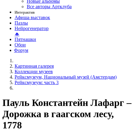
Новые альбомы
Все авторы Артклуба
Интерактив
Афиша выставок
Пазлы
Нейрогенератор
🔥
Пятнашки
Обои
Форум
Картинная галерея
Коллекции музеев
Рейксмузеум, Национальный музей (Амстердам)
Рейксмузеум: часть 3
Пауль Константейн Лафарг –
Дорожка в гаагском лесу,
1778