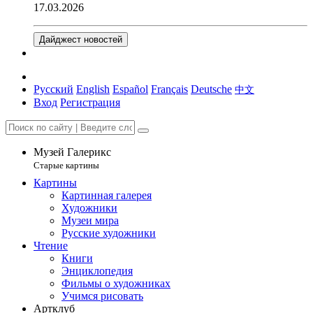
17.03.2026
Дайджест новостей
Русский
English
Español
Français
Deutsche
中文
Вход
Регистрация
Музей Галерикс
Старые картины
Картины
Картинная галерея
Художники
Музеи мира
Русские художники
Чтение
Книги
Энциклопедия
Фильмы о художниках
Учимся рисовать
Артклуб