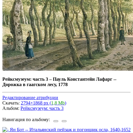
Рейксмузеум: часть 3
–
Пауль Константейн Лафарг --
Дорожка в гаагском лесу, 1778
Редактирование атрибуции
Скачать:
2794×1868 px (
1,8 Mb
)
Альбом:
Рейксмузеум: часть 3
Навигация по альбому: