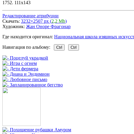
1752. 111x143
Редактирование атрибуции
Скачать:
3232×2507 px (
2,2 Mb
)
Художник:
Жан Оноре Фрагонар
Где находится оригинал:
Национальная школа изящных искусств, П
Навигация по альбому:
Ctrl
Ctrl