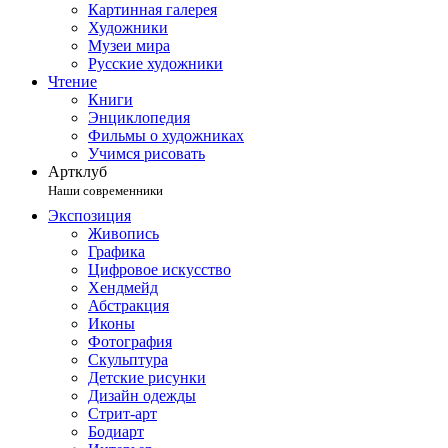
Картинная галерея
Художники
Музеи мира
Русские художники
Чтение
Книги
Энциклопедия
Фильмы о художниках
Учимся рисовать
Артклуб
Наши современники
Экспозиция
Живопись
Графика
Цифровое искусство
Хендмейд
Абстракция
Иконы
Фотография
Скульптура
Детские рисунки
Дизайн одежды
Стрит-арт
Бодиарт