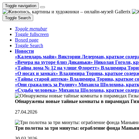
Toggle navigation
Toggle Search
Toggle menubar
Toggle fullscreen
Boxed page
Toggle Search
Новости
«Календарь майя» Виктории Ледерман, краткое содер
«Вечера на хуторе близ Диканьки» Николая Гоголя, к
«Тайна дома № 12 на улице Флоретт» Владимира Тори
«О носах и замка́х» Владимира Торина, краткое содер
«Тайны старой аптеки» Владимира Торина, краткое с
«Они сражались за Родину» Михаила Шолохова, кратк
«Судьба человека» Михаила Шолохова, краткое содер
Обнаружены новые тайные комнаты в пирамидах Гиз
27.04.2026
Три полотна за три минуты: ограбление фонда Манья
30.03.2026