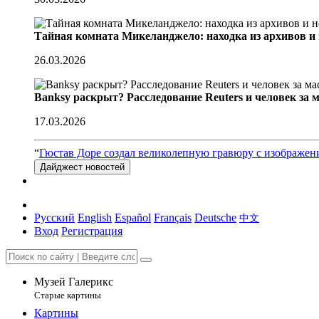
Тайная комната Микеланджело: находка из архивов и
26.03.2026
Banksy раскрыт? Расследование Reuters и человек за 
17.03.2026
“
Гюстав Доре создал великолепную гравюру с изображен
Дайджест новостей
Русский
English
Español
Français
Deutsche
中文
Вход
Регистрация
Музей Галерикс
Старые картины
Картины