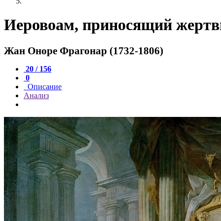
Иеровоам, приносящий жерт
Жан Оноре Фрагонар (1732-1806)
20 / 156
0
Описание
Анализ