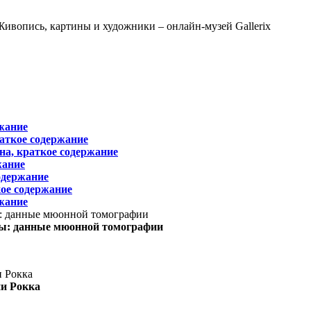
жание
раткое содержание
на, краткое содержание
жание
одержание
ое содержание
жание
ы: данные мюонной томографии
ни Рокка