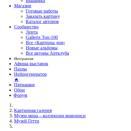
Вышивка
Магазин
Готовые работы
Заказать картину
Каталог авторов
Сообщество
Лента
Gallerix Топ-100
Все «Картины дня»
Новые альбомы
Все авторы Артклуба
Интерактив
Афиша выставок
Пазлы
Нейрогенератор
🔥
Пятнашки
Обои
Форум
Картинная галерея
Музеи мира – коллекции живописи
Музей Гетти