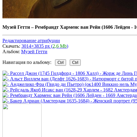
Музей Гетти
–
Рембрандт Харменс ван Рейн (1606 Лейден - 1
Редактирование атрибуции
Скачать:
3014×3835 px (
2,6 Mb
)
Альбом:
Музей Гетти
Навигация по альбому:
Ctrl
Ctrl