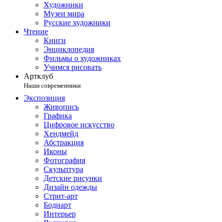
Художники
Музеи мира
Русские художники
Чтение
Книги
Энциклопедия
Фильмы о художниках
Учимся рисовать
Артклуб
Наши современники
Экспозиция
Живопись
Графика
Цифровое искусство
Хендмейд
Абстракция
Иконы
Фотография
Скульптура
Детские рисунки
Дизайн одежды
Стрит-арт
Бодиарт
Интерьер