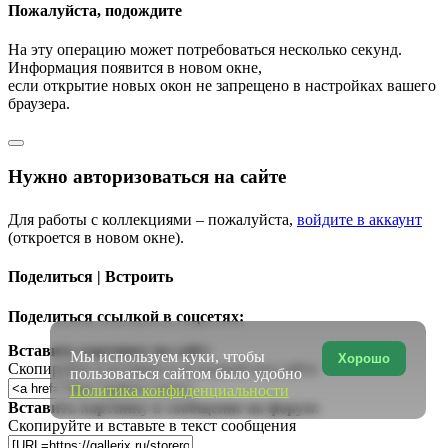
Пожалуйста, подождите
На эту операцию может потребоваться несколько секунд.
Информация появится в новом окне,
если открытие новых окон не запрещено в настройках вашего
браузера.
Нужно авторизоваться на сайте
Для работы с коллекциями – пожалуйста,
войдите в аккаунт
(откроется в новом окне).
Поделиться | Встроить
Поделиться ссылкой в соцсетях:
Вставить картинку на сайт:
Мы используем куки, чтобы
Хорошо
Скопируйте и вставьте в исходный код сайта
пользоваться сайтом было удобно
Политика конфиденциальности
Вставить картинку в сообщение на форум:
Скопируйте и вставьте в текст сообщения