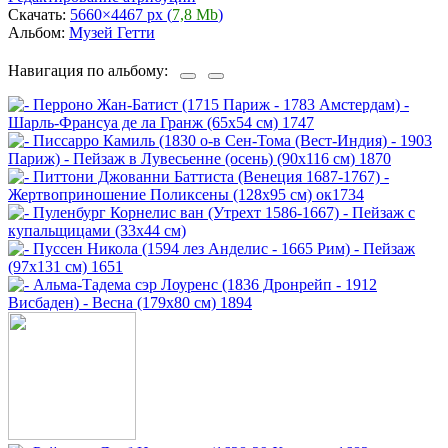
Скачать:
5660×4467 px (
7,8 Mb
)
Альбом:
Музей Гетти
Навигация по альбому: