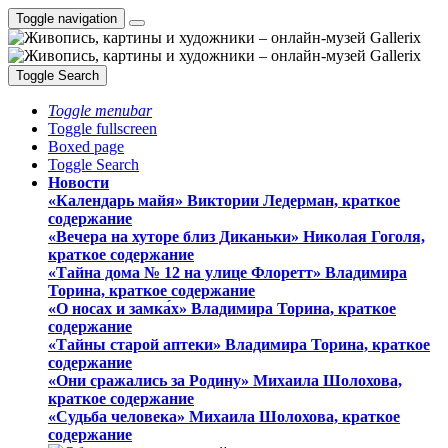
Toggle navigation
Toggle Search
Toggle menubar
Toggle fullscreen
Boxed page
Toggle Search
Новости
«Календарь майя» Виктории Ледерман, краткое
содержание
«Вечера на хуторе близ Диканьки» Николая Гоголя,
краткое содержание
«Тайна дома № 12 на улице Флоретт» Владимира
Торина, краткое содержание
«О носах и замка́х» Владимира Торина, краткое
содержание
«Тайны старой аптеки» Владимира Торина, краткое
содержание
«Они сражались за Родину» Михаила Шолохова,
краткое содержание
«Судьба человека» Михаила Шолохова, краткое
содержание