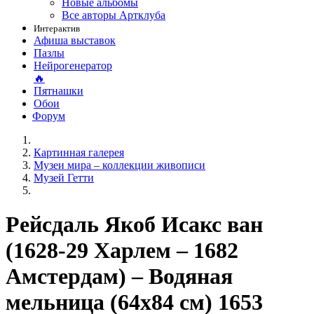
Новые альбомы
Все авторы Артклуба
Интерактив
Афиша выставок
Пазлы
Нейрогенератор
🔥
Пятнашки
Обои
Форум
Картинная галерея
Музеи мира – коллекции живописи
Музей Гетти
Рейсдаль Якоб Исакс ван
(1628-29 Харлем – 1682
Амстердам) – Водяная
мельница (64х84 см) 1653