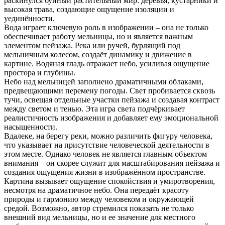
раскинулся буйный растительный мир: деревья, кустарники и
высокая трава, создающие ощущение изоляции и
уединённости.
Вода играет ключевую роль в изображении – она не только
обеспечивает работу мельницы, но и является важным
элементом пейзажа. Река или ручей, бурлящий под
мельничным колесом, создаёт динамику и движение в
картине. Водяная гладь отражает небо, усиливая ощущение
простора и глубины.
Небо над мельницей заполнено драматичными облаками,
предвещающими перемену погоды. Свет пробивается сквозь
тучи, освещая отдельные участки пейзажа и создавая контраст
между светом и тенью. Эта игра света подчёркивает
реалистичность изображения и добавляет ему эмоциональной
насыщенности.
Вдалеке, на берегу реки, можно различить фигуру человека,
что указывает на присутствие человеческой деятельности в
этом месте. Однако человек не является главным объектом
внимания – он скорее служит для масштабирования пейзажа и
создания ощущения жизни в изображённом пространстве.
Картина вызывает ощущение спокойствия и умиротворения,
несмотря на драматичное небо. Она передаёт красоту
природы и гармонию между человеком и окружающей
средой. Возможно, автор стремился показать не только
внешний вид мельницы, но и ее значение для местного