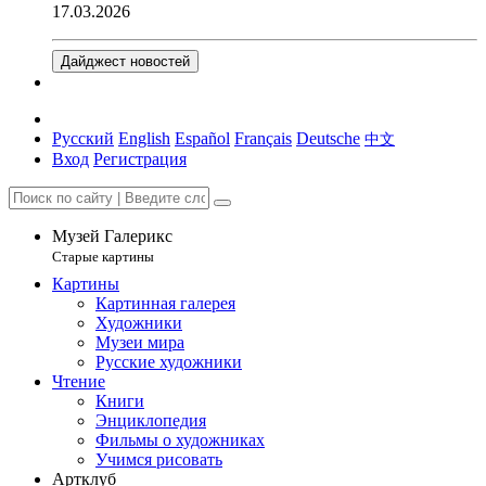
17.03.2026
Дайджест новостей
Русский
English
Español
Français
Deutsche
中文
Вход
Регистрация
Музей Галерикс
Старые картины
Картины
Картинная галерея
Художники
Музеи мира
Русские художники
Чтение
Книги
Энциклопедия
Фильмы о художниках
Учимся рисовать
Артклуб