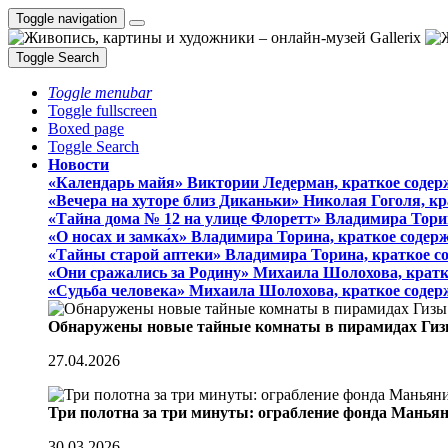
Toggle navigation
Toggle Search
Toggle menubar
Toggle fullscreen
Boxed page
Toggle Search
Новости
«Календарь майя» Виктории Ледерман, краткое содер
«Вечера на хуторе близ Диканьки» Николая Гоголя, к
«Тайна дома № 12 на улице Флоретт» Владимира Тори
«О носах и замка́х» Владимира Торина, краткое содер
«Тайны старой аптеки» Владимира Торина, краткое с
«Они сражались за Родину» Михаила Шолохова, кратк
«Судьба человека» Михаила Шолохова, краткое содер
Обнаружены новые тайные комнаты в пирамидах Гиз
27.04.2026
Три полотна за три минуты: ограбление фонда Манья
30.03.2026