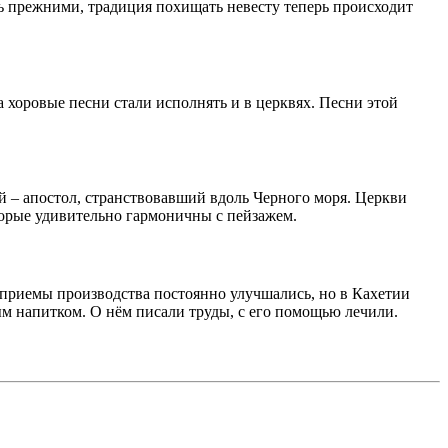
сь прежними, традиция похищать невесту теперь происходит
а хоровые песни стали исполнять и в церквях. Песни этой
й – апостол, странствовавший вдоль Черного моря. Церкви
торые удивительно гармоничны с пейзажем.
р приемы производства постоянно улучшались, но в Кахетии
м напитком. О нём писали труды, с его помощью лечили.