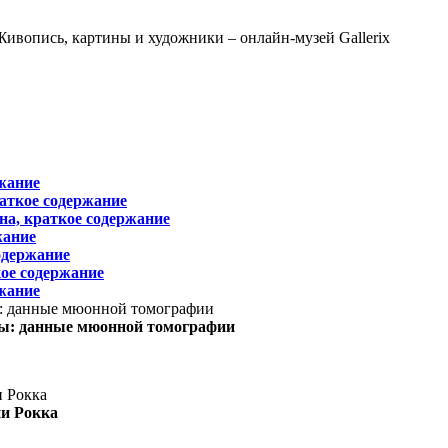
жание
раткое содержание
на, краткое содержание
жание
одержание
ое содержание
жание
ы: данные мюонной томографии
ни Рокка