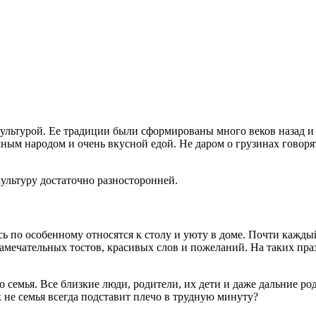
 культурой. Ее традиции были сформированы много веков назад и
ным народом и очень вкусной едой. Не даром о грузинах говорят
культуру достаточно разносторонней.
сь по особенному относятся к столу и уюту в доме. Почти каждый
замечательных тостов, красивых слов и пожеланий. На таких пр
то семья. Все близкие люди, родители, их дети и даже дальние
к не семья всегда подставит плечо в трудную минуту?