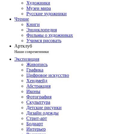
Художники
Музеи мира
Русские художники
Чтение
Книги
Энциклопедия
Фильмы о художниках
Учимся рисовать
Артклуб
Наши современники
Экспозиция
Живопись
Графика
Цифровое искусство
Хендмейд
Абстракция
Иконы
Фотография
Скульптура
Детские рисунки
Дизайн одежды
Стрит-арт
Бодиарт
Интерьер