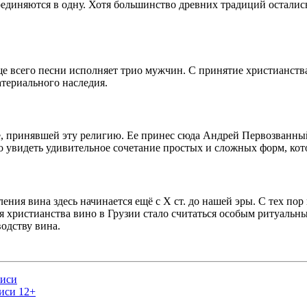
 соединяются в одну. Хотя большинство древних традиций остали
аще всего песни исполняет трио мужчин. С принятие христианств
териального наследия.
ире, принявшей эту религию. Ее принес сюда Андрей Первозванны
но увидеть удивительное сочетание простых и сложных форм, ко
ения вина здесь начинается ещё с Х ст. до нашей эры. С тех по
 христианства вино в Грузии стало считаться особым ритуальны
одству вина.
писи
иси 12+