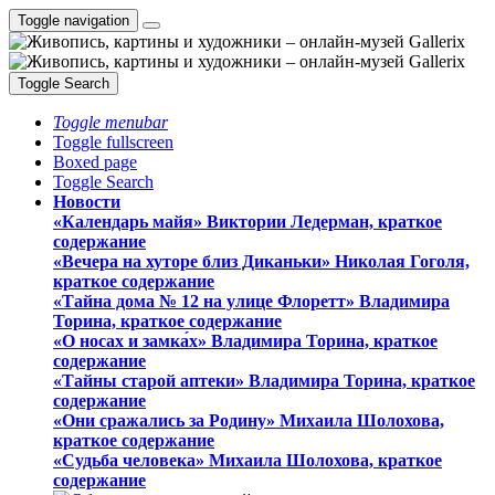
Toggle navigation
Toggle Search
Toggle menubar
Toggle fullscreen
Boxed page
Toggle Search
Новости
«Календарь майя» Виктории Ледерман, краткое
содержание
«Вечера на хуторе близ Диканьки» Николая Гоголя,
краткое содержание
«Тайна дома № 12 на улице Флоретт» Владимира
Торина, краткое содержание
«О носах и замка́х» Владимира Торина, краткое
содержание
«Тайны старой аптеки» Владимира Торина, краткое
содержание
«Они сражались за Родину» Михаила Шолохова,
краткое содержание
«Судьба человека» Михаила Шолохова, краткое
содержание