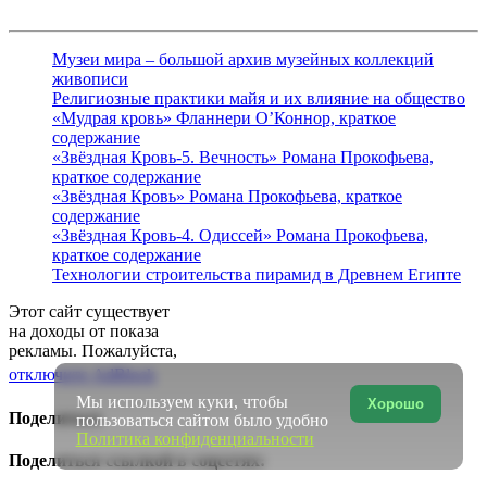
Музеи мира – большой архив музейных коллекций
живописи
Религиозные практики майя и их влияние на общество
«Мудрая кровь» Фланнери О’Коннор, краткое
содержание
«Звёздная Кровь-5. Вечность» Романа Прокофьева,
краткое содержание
«Звёздная Кровь» Романа Прокофьева, краткое
содержание
«Звёздная Кровь-4. Одиссей» Романа Прокофьева,
краткое содержание
Технологии строительства пирамид в Древнем Египте
Этот сайт существует
на доходы от показа
рекламы. Пожалуйста,
отключите AdBlock
Мы используем куки, чтобы
Хорошо
Поделиться
пользоваться сайтом было удобно
Политика конфиденциальности
Поделиться ссылкой в соцсетях: