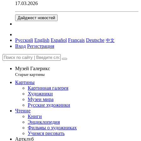
17.03.2026
Дайджест новостей
Русский
English
Español
Français
Deutsche
中文
Вход
Регистрация
Музей Галерикс
Старые картины
Картины
Картинная галерея
Художники
Музеи мира
Русские художники
Чтение
Книги
Энциклопедия
Фильмы о художниках
Учимся рисовать
Артклуб