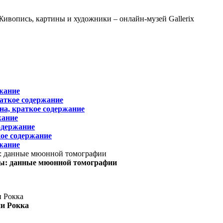
жание
раткое содержание
на, краткое содержание
жание
одержание
ое содержание
жание
ы: данные мюонной томографии
ни Рокка