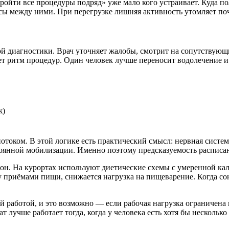
ройти все процедуры подряд» уже мало кого устраивает. Куда пол
ы между ними. При перегрузке лишняя активность утомляет почт
ой диагностики. Врач уточняет жалобы, смотрит на сопутствующи
ает ритм процедур. Один человек лучше переносит водолечение 
ж)
отоком. В этой логике есть практический смысл: нервная систем
стоянной мобилизации. Именно поэтому предсказуемость расписа
 фон. На курортах используют диетические схемы с умеренной к
приёмами пищи, снижается нагрузка на пищеварение. Когда сон
 работой, и это возможно — если рабочая нагрузка ограничена 
лучше работает тогда, когда у человека есть хотя бы несколько