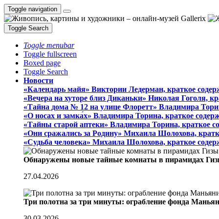
Toggle navigation
Toggle Search
Toggle menubar
Toggle fullscreen
Boxed page
Toggle Search
Новости
«Календарь майя» Виктории Ледерман, краткое содер
«Вечера на хуторе близ Диканьки» Николая Гоголя, к
«Тайна дома № 12 на улице Флоретт» Владимира Тори
«О носах и замка́х» Владимира Торина, краткое содер
«Тайны старой аптеки» Владимира Торина, краткое с
«Они сражались за Родину» Михаила Шолохова, кратк
«Судьба человека» Михаила Шолохова, краткое содер
Обнаружены новые тайные комнаты в пирамидах Гиз
27.04.2026
Три полотна за три минуты: ограбление фонда Манья
30.03.2026