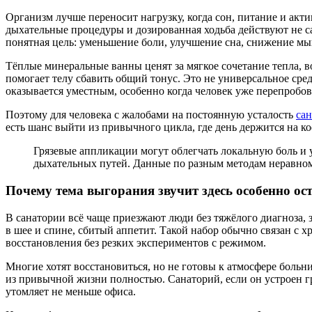
Организм лучше переносит нагрузку, когда сон, питание и акти
дыхательные процедуры и дозированная ходьба действуют не са
понятная цель: уменьшение боли, улучшение сна, снижение м
Тёплые минеральные ванны ценят за мягкое сочетание тепла, в
помогает телу сбавить общий тонус. Это не универсальное ср
оказывается уместным, особенно когда человек уже перепробова
Поэтому для человека с жалобами на постоянную усталость
са
есть шанс выйти из привычного цикла, где день держится на ко
Грязевые аппликации могут облегчать локальную боль и
дыхательных путей. Данные по разным методам неравном
Почему тема выгорания звучит здесь особенно ос
В санатории всё чаще приезжают люди без тяжёлого диагноза, з
в шее и спине, сбитый аппетит. Такой набор обычно связан с 
восстановления без резких экспериментов с режимом.
Многие хотят восстановиться, но не готовы к атмосфере больн
из привычной жизни полностью. Санаторий, если он устроен гр
утомляет не меньше офиса.