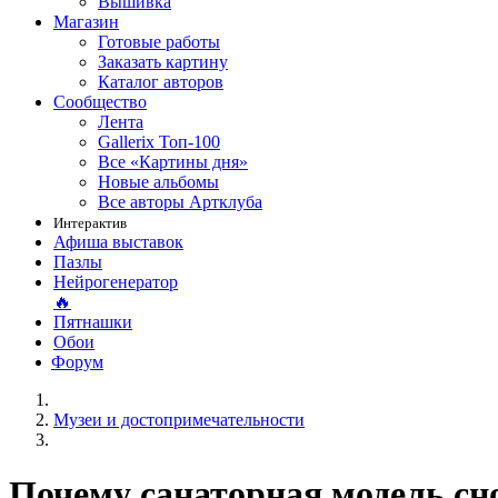
Вышивка
Магазин
Готовые работы
Заказать картину
Каталог авторов
Сообщество
Лента
Gallerix Топ-100
Все «Картины дня»
Новые альбомы
Все авторы Артклуба
Интерактив
Афиша выставок
Пазлы
Нейрогенератор
🔥
Пятнашки
Обои
Форум
Музеи и достопримечательности
Почему санаторная модель сн