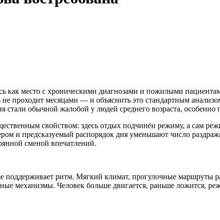
 как место с хроническими диагнозами и пожилыми пациентами
сть не проходит месяцами — и объяснить это стандартным анализ
 стали обычной жалобой у людей среднего возраста, особенно п
ественным свойством: здесь отдых подчинён режиму, а сам реж
ром и предсказуемый распорядок дня уменьшают число раздражит
оянной сменой впечатлений.
себе поддерживает ритм. Мягкий климат, прогулочные маршруты р
нные механизмы. Человек больше двигается, раньше ложится, реже