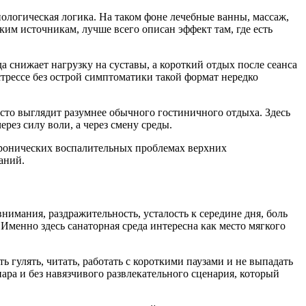
иологическая логика. На таком фоне лечебные ванны, массаж,
им источникам, лучше всего описан эффект там, где есть
а снижает нагрузку на суставы, а короткий отдых после сеанса
трессе без острой симптоматики такой формат нередко
асто выглядит разумнее обычного гостиничного отдыха. Здесь
рез силу воли, а через смену среды.
хронических воспалительных проблемах верхних
аний.
нимания, раздражительность, усталость к середине дня, боль
Именно здесь санаторная среда интересна как место мягкого
 гулять, читать, работать с короткими паузами и не выпадать
ара и без навязчивого развлекательного сценария, который