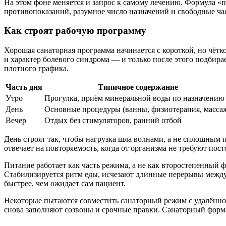
На этом фоне меняется и запрос к самому лечению. Формула «п
противопоказаний, разумное число назначений и свободные час
Как строят рабочую программу
Хорошая санаторная программа начинается с короткой, но чётк
и характер болевого синдрома — и только после этого подбир
плотного графика.
Часть дня
Типичное содержание
Утро
Прогулка, приём минеральной воды по назначению
День
Основные процедуры (ванны, физиотерапия, масса
Вечер
Отдых без стимуляторов, ранний отбой
День строят так, чтобы нагрузка шла волнами, а не сплошным п
отвечает на повторяемость, когда от организма не требуют по
Питание работает как часть режима, а не как второстепенный
Стабилизируется ритм еды, исчезают длинные перерывы между 
быстрее, чем ожидает сам пациент.
Некоторые пытаются совместить санаторный режим с удалённой
снова заполняют созвоны и срочные правки. Санаторный формат 