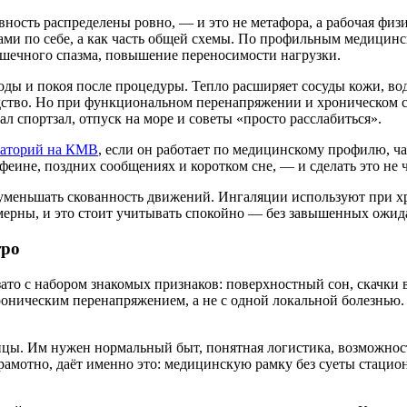
вность распределены ровно, — и это не метафора, а рабочая физ
ми по себе, а как часть общей схемы. По профильным медицинск
ышечного спазма, повышение переносимости нагрузки.
оды и покоя после процедуры. Тепло расширяет сосуды кожи, вод
едство. Но при функциональном перенапряжении и хроническом с
л спортзал, отпуск на море и советы «просто расслабиться».
наторий на КМВ
, если он работает по медицинскому профилю, ч
феине, поздних сообщениях и коротком сне, — и сделать это не че
 уменьшать скованность движений. Ингаляции используют при 
ерны, и это стоит учитывать спокойно — без завышенных ожид
тро
ато с набором знакомых признаков: поверхностный сон, скачки в
хроническим перенапряжением, а не с одной локальной болезнью. 
ицы. Им нужен нормальный быт, понятная логистика, возможность
амотно, даёт именно это: медицинскую рамку без суеты стацион