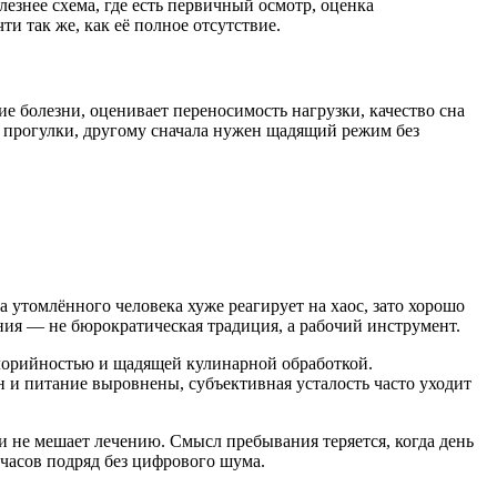
езнее схема, где есть первичный осмотр, оценка
и так же, как её полное отсутствие.
е болезни, оценивает переносимость нагрузки, качество сна
и прогулки, другому сначала нужен щадящий режим без
а утомлённого человека хуже реагирует на хаос, зато хорошо
ния — не бюрократическая традиция, а рабочий инструмент.
алорийностью и щадящей кулинарной обработкой.
 и питание выровнены, субъективная усталость часто уходит
и не мешает лечению. Смысл пребывания теряется, когда день
 часов подряд без цифрового шума.