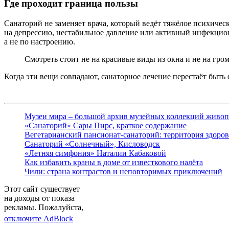
Где проходит граница пользы
Санаторий не заменяет врача, который ведёт тяжёлое психичес
на депрессию, нестабильное давление или активный инфекцио
а не по настроению.
Смотреть стоит не на красивые виды из окна и не на гро
Когда эти вещи совпадают, санаторное лечение перестаёт быть
Музеи мира – большой архив музейных коллекций живо
«Санаторий» Сары Пирс, краткое содержание
Вегетарианский пансионат-санаторий: территория здоро
Санаторий «Солнечный», Кисловодск
«Летняя симфония» Наталии Кабаковой
Как избавить краны в доме от известкового налёта
Чили: страна контрастов и неповторимых приключений
Этот сайт существует
на доходы от показа
рекламы. Пожалуйста,
отключите AdBlock