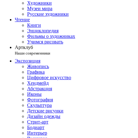
Художники
Музеи мира
Русские художники
Чтение
Книги
Энциклопедия
Фильмы о художниках
Учимся рисовать
Артклуб
Наши современники
Экспозиция
Живопись
Графика
Цифровое искусство
Хендмейд
Абстракция
Иконы
Фотография
Скульптура
Детские рисунки
Дизайн одежды
Стрит-арт
Бодиарт
Интерьер