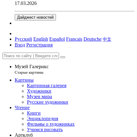
17.03.2026
Дайджест новостей
Русский
English
Español
Français
Deutsche
中文
Вход
Регистрация
Музей Галерикс
Старые картины
Картины
Картинная галерея
Художники
Музеи мира
Русские художники
Чтение
Книги
Энциклопедия
Фильмы о художниках
Учимся рисовать
Артклуб