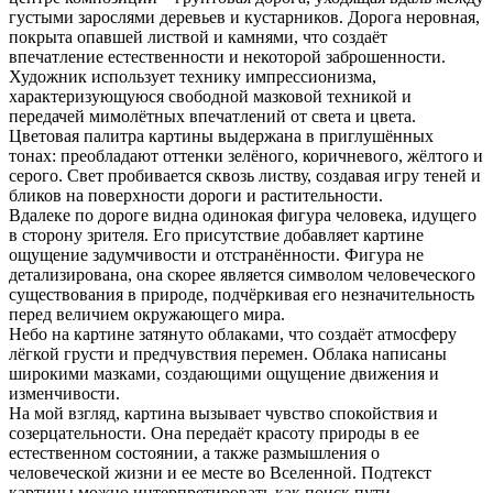
густыми зарослями деревьев и кустарников. Дорога неровная,
покрыта опавшей листвой и камнями, что создаёт
впечатление естественности и некоторой заброшенности.
Художник использует технику импрессионизма,
характеризующуюся свободной мазковой техникой и
передачей мимолётных впечатлений от света и цвета.
Цветовая палитра картины выдержана в приглушённых
тонах: преобладают оттенки зелёного, коричневого, жёлтого и
серого. Свет пробивается сквозь листву, создавая игру теней и
бликов на поверхности дороги и растительности.
Вдалеке по дороге видна одинокая фигура человека, идущего
в сторону зрителя. Его присутствие добавляет картине
ощущение задумчивости и отстранённости. Фигура не
детализирована, она скорее является символом человеческого
существования в природе, подчёркивая его незначительность
перед величием окружающего мира.
Небо на картине затянуто облаками, что создаёт атмосферу
лёгкой грусти и предчувствия перемен. Облака написаны
широкими мазками, создающими ощущение движения и
изменчивости.
На мой взгляд, картина вызывает чувство спокойствия и
созерцательности. Она передаёт красоту природы в ее
естественном состоянии, а также размышления о
человеческой жизни и ее месте во Вселенной. Подтекст
картины можно интерпретировать как поиск пути,