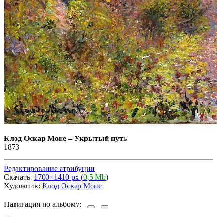
Клод Оскар Моне
–
Укрытый путь
1873
Редактирование атрибуции
Скачать:
1700×1410 px (
0,5 Mb
)
Художник:
Клод Оскар Моне
Навигация по альбому: