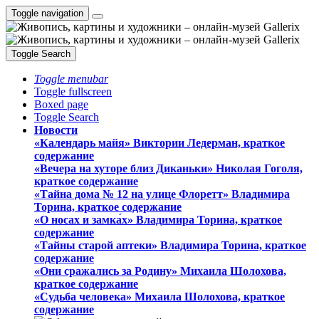
Toggle navigation
Toggle Search
Toggle menubar
Toggle fullscreen
Boxed page
Toggle Search
Новости
«Календарь майя» Виктории Ледерман, краткое
содержание
«Вечера на хуторе близ Диканьки» Николая Гоголя,
краткое содержание
«Тайна дома № 12 на улице Флоретт» Владимира
Торина, краткое содержание
«О носах и замка́х» Владимира Торина, краткое
содержание
«Тайны старой аптеки» Владимира Торина, краткое
содержание
«Они сражались за Родину» Михаила Шолохова,
краткое содержание
«Судьба человека» Михаила Шолохова, краткое
содержание