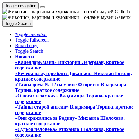
Toggle navigation
Toggle Search
Toggle menubar
Toggle fullscreen
Boxed page
Toggle Search
Новости
«Календарь майя» Виктории Ледерман, краткое
содержание
«Вечера на хуторе близ Диканьки» Николая Гоголя,
краткое содержание
«Тайна дома № 12 на улице Флоретт» Владимира
Торина, краткое содержание
«О носах и замка́х» Владимира Торина, краткое
содержание
«Тайны старой аптеки» Владимира Торина, краткое
содержание
«Они сражались за Родину» Михаила Шолохова,
краткое содержание
«Судьба человека» Михаила Шолохова, краткое
содержание