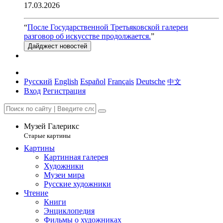
17.03.2026
“
После Государственной Третьяковской галереи
разговор об искусстве продолжается.
”
Дайджест новостей
Русский
English
Español
Français
Deutsche
中文
Вход
Регистрация
Музей Галерикс
Старые картины
Картины
Картинная галерея
Художники
Музеи мира
Русские художники
Чтение
Книги
Энциклопедия
Фильмы о художниках