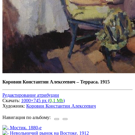
Коровин Константин Алексеевич
–
Терраса. 1915
Редактирование атрибуции
Скачать:
1000×745 px (
0,1 Mb
)
Художник:
Коровин Константин Алексеевич
Навигация по альбому: