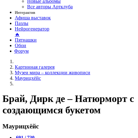
Новые альбомы
Все авторы Артклуба
Интерактив
Афиша выставок
Пазлы
Нейрогенератор
🔥
Пятнашки
Обои
Форум
Картинная галерея
Музеи мира – коллекции живописи
Маурицхёйс
Брай, Дирк де – Натюрморт с
создающимся букетом
Маурицхёйс
691 / 730