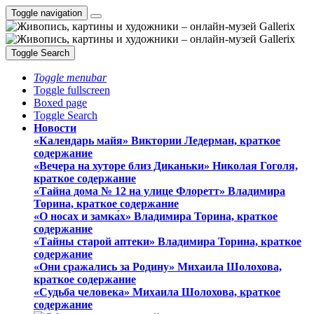
Toggle navigation
Toggle Search
Toggle menubar
Toggle fullscreen
Boxed page
Toggle Search
Новости
«Календарь майя» Виктории Ледерман, краткое
содержание
«Вечера на хуторе близ Диканьки» Николая Гоголя,
краткое содержание
«Тайна дома № 12 на улице Флоретт» Владимира
Торина, краткое содержание
«О носах и замка́х» Владимира Торина, краткое
содержание
«Тайны старой аптеки» Владимира Торина, краткое
содержание
«Они сражались за Родину» Михаила Шолохова,
краткое содержание
«Судьба человека» Михаила Шолохова, краткое
содержание