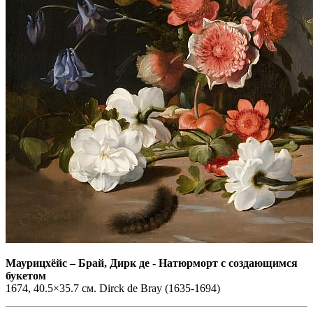
Маурицхёйс
–
Брай, Дирк де - Натюрморт с создающимся
букетом
1674, 40.5×35.7 см. Dirck de Bray (1635-1694)