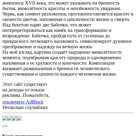
живописи XVII века, это может указывать на бренность
бытия, мимолётность красоты и неизбежность увядания.
Червь, как символ разложения, противопоставляется красоте и
свежести цветов, напоминая о цикличности жизни и смерти.
Над букетом парят две бабочки, что может
интерпретироваться как намёк на трансформацию и
возрождение. Бабочка, пройдя путь от гусеницы до
прекрасного летающего насекомого, символизирует духовное
преображение и надежду на вечную жизнь.
На мой взгляд, картина создаёт ощущение мимолётности
момента, подчёркивая красоту природы и одновременно
напоминая о ее хрупкости и конечности. Композиция
вызывает размышления о бренности человеческого
существования и ценности каждого мгновения жизни.
Этот сайт существует
на доходы от показа
рекламы. Пожалуйста,
отключите AdBlock
Несколько случайных