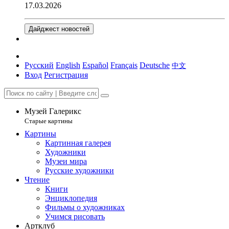
17.03.2026
Дайджест новостей
Русский
English
Español
Français
Deutsche
中文
Вход
Регистрация
Музей Галерикс
Старые картины
Картины
Картинная галерея
Художники
Музеи мира
Русские художники
Чтение
Книги
Энциклопедия
Фильмы о художниках
Учимся рисовать
Артклуб