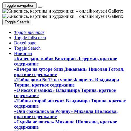
Toggle navigation
Toggle Search
Toggle menubar
Toggle fullscreen
Boxed page
Toggle Search
Новости
«Календарь майя» Виктории Ледерман, краткое
содержание
«Вечера на хуторе близ Диканьки» Николая Гоголя,
краткое содержание
«Тайна дома № 12 на улице Флоретт» Владимира
Торина, краткое содержание
«О носах и замка́х» Владимира Торина, краткое
содержание
«Тайны старой аптеки» Владимира Торина, краткое
содержание
«Они сражались за Родину» Михаила Шолохова,
краткое содержание
«Судьба человека» Михаила Шолохова, краткое
содержание