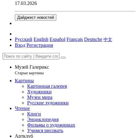
17.03.2026
Дайджест новостей
Русский
English
Español
Français
Deutsche
中文
Вход
Регистрация
Музей Галерикс
Старые картины
Картины
Картинная галерея
Художники
Музеи мира
Русские художники
Чтение
Книги
Энциклопедия
Фильмы о художниках
Учимся рисовать
Артклуб