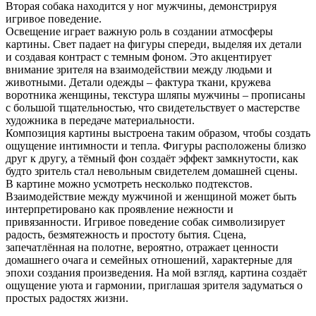
Вторая собака находится у ног мужчины, демонстрируя
игривое поведение.
Освещение играет важную роль в создании атмосферы
картины. Свет падает на фигуры спереди, выделяя их детали
и создавая контраст с темным фоном. Это акцентирует
внимание зрителя на взаимодействии между людьми и
животными. Детали одежды – фактура ткани, кружева
воротника женщины, текстура шляпы мужчины – прописаны
с большой тщательностью, что свидетельствует о мастерстве
художника в передаче материальности.
Композиция картины выстроена таким образом, чтобы создать
ощущение интимности и тепла. Фигуры расположены близко
друг к другу, а тёмный фон создаёт эффект замкнутости, как
будто зритель стал невольным свидетелем домашней сцены.
В картине можно усмотреть несколько подтекстов.
Взаимодействие между мужчиной и женщиной может быть
интерпретировано как проявление нежности и
привязанности. Игривое поведение собак символизирует
радость, безмятежность и простоту бытия. Сцена,
запечатлённая на полотне, вероятно, отражает ценности
домашнего очага и семейных отношений, характерные для
эпохи создания произведения. На мой взгляд, картина создаёт
ощущение уюта и гармонии, приглашая зрителя задуматься о
простых радостях жизни.