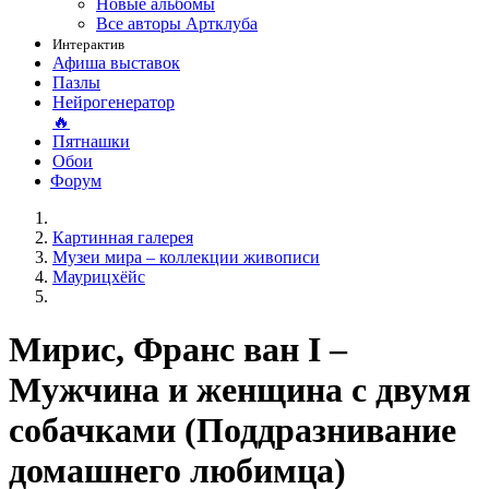
Новые альбомы
Все авторы Артклуба
Интерактив
Афиша выставок
Пазлы
Нейрогенератор
🔥
Пятнашки
Обои
Форум
Картинная галерея
Музеи мира – коллекции живописи
Маурицхёйс
Мирис, Франс ван I –
Мужчина и женщина с двумя
собачками (Поддразнивание
домашнего любимца)