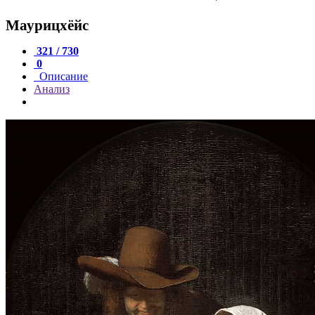
Маурицхёйс
321 / 730
0
Описание
Анализ