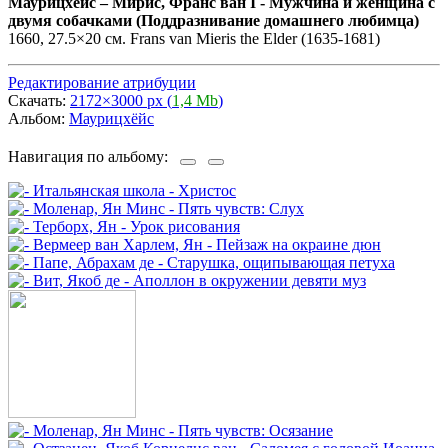
Маурицхёйс
–
Мирис, Франс ван I - Мужчина и женщина с
двумя собачками (Поддразнивание домашнего любимца)
1660, 27.5×20 см. Frans van Mieris the Elder (1635-1681)
Редактирование атрибуции
Скачать:
2172×3000 px (
1,4 Mb
)
Альбом:
Маурицхёйс
Навигация по альбому: