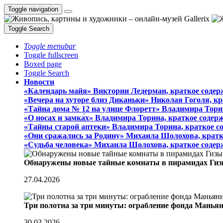
Toggle navigation
Toggle Search
Toggle menubar
Toggle fullscreen
Boxed page
Toggle Search
Новости
«Календарь майя» Виктории Ледерман, краткое содер
«Вечера на хуторе близ Диканьки» Николая Гоголя, к
«Тайна дома № 12 на улице Флоретт» Владимира Тори
«О носах и замка́х» Владимира Торина, краткое содер
«Тайны старой аптеки» Владимира Торина, краткое с
«Они сражались за Родину» Михаила Шолохова, кратк
«Судьба человека» Михаила Шолохова, краткое содер
Обнаружены новые тайные комнаты в пирамидах Гиз
27.04.2026
Три полотна за три минуты: ограбление фонда Манья
30.03.2026