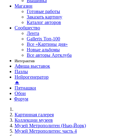
Вышивка
Магазин
Готовые работы
Заказать картину
Каталог авторов
Сообщество
Лента
Gallerix Топ-100
Все «Картины дня»
Новые альбомы
Все авторы Артклуба
Интерактив
Афиша выставок
Пазлы
Нейрогенератор
🔥
Пятнашки
Обои
Форум
Картинная галерея
Коллекции музеев
Музей Метрополитен (Нью-Йорк)
Музей Метрополитен: часть 4