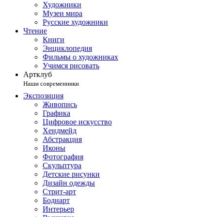
Художники
Музеи мира
Русские художники
Чтение
Книги
Энциклопедия
Фильмы о художниках
Учимся рисовать
Артклуб
Наши современники
Экспозиция
Живопись
Графика
Цифровое искусство
Хендмейд
Абстракция
Иконы
Фотография
Скульптура
Детские рисунки
Дизайн одежды
Стрит-арт
Бодиарт
Интерьер