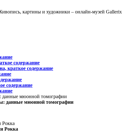
жание
раткое содержание
на, краткое содержание
жание
одержание
ое содержание
жание
ы: данные мюонной томографии
ни Рокка