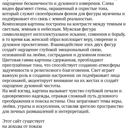
ощущение бесконечности и духовного измерения. Слева
виден фрагмент стены, окрашенный в охристые тона,
который служит своеобразным фоном для фигуры мужчины и
подчёркивает его связь с земной реальностью.
Композиция картины построена на контрасте между темным и
светлым, земным и небесным. Мужская фигура
символизирует интеллектуальное искание, сомнения и борьбу,
в то время как женский образ воплощает веру, смирение и
духовное просветление. Взаимодействие этих двух фигур
создаёт ощущение глубокой эмоциональной связи,
основанной на любви, сострадании и духовном поиске.
Цветовая гамма картины сдержанная, преобладают
приглушённые тона, что способствует созданию атмосферы
задумчивости и религиозного благоговения. Свет играет
важную роль в создании настроения: он подчёркивает лица
персонажей, акцентирует внимание на их жестах и создаёт
ощущение духовной чистоты.
На мой взгляд, картина вызывает чувство глубокой печали и
одновременно надежды, отражая сложный путь духовного
преображения и поиска истины. Она затрагивает темы веры,
любви, утраты и искупления, оставляя зрителю пространство
для личных размышлений и интерпретаций.
Этот сайт существует
на доходы от показа