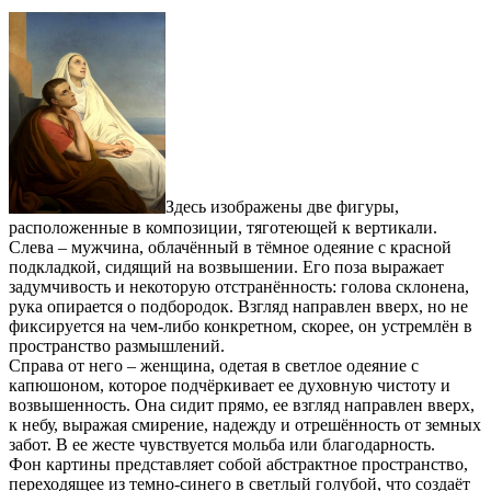
Здесь изображены две фигуры,
расположенные в композиции, тяготеющей к вертикали.
Слева – мужчина, облачённый в тёмное одеяние с красной
подкладкой, сидящий на возвышении. Его поза выражает
задумчивость и некоторую отстранённость: голова склонена,
рука опирается о подбородок. Взгляд направлен вверх, но не
фиксируется на чем-либо конкретном, скорее, он устремлён в
пространство размышлений.
Справа от него – женщина, одетая в светлое одеяние с
капюшоном, которое подчёркивает ее духовную чистоту и
возвышенность. Она сидит прямо, ее взгляд направлен вверх,
к небу, выражая смирение, надежду и отрешённость от земных
забот. В ее жесте чувствуется мольба или благодарность.
Фон картины представляет собой абстрактное пространство,
переходящее из темно-синего в светлый голубой, что создаёт