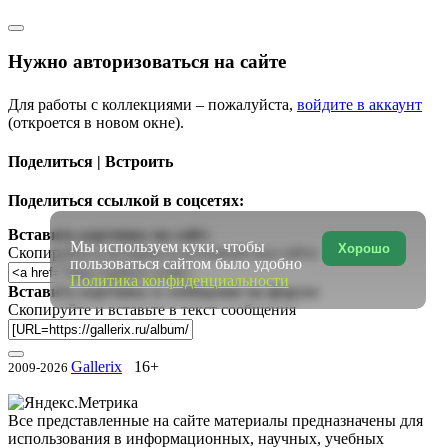
Нужно авторизоваться на сайте
Для работы с коллекциями – пожалуйста,
войдите в аккаунт
(откроется в новом окне).
Поделиться | Встроить
Поделиться ссылкой в соцсетях:
Вставить картинку на сайт:
Мы используем куки, чтобы
Хорошо
Скопируйте и вставьте в исходный код сайта
пользоваться сайтом было удобно
Политика конфиденциальности
Вставить картинку в сообщение на форум:
Скопируйте и вставьте в текст сообщения
Gallerix
16+
2009-2026
Все представленные на сайте материалы предназначены для
использования в информационных, научных, учебных