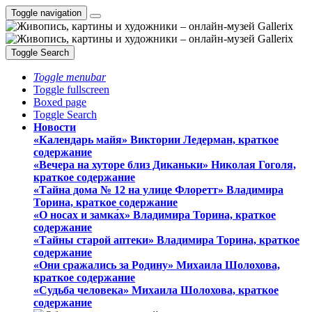
Toggle navigation
Toggle Search
Toggle menubar
Toggle fullscreen
Boxed page
Toggle Search
Новости
«Календарь майя» Виктории Ледерман, краткое
содержание
«Вечера на хуторе близ Диканьки» Николая Гоголя,
краткое содержание
«Тайна дома № 12 на улице Флоретт» Владимира
Торина, краткое содержание
«О носах и замка́х» Владимира Торина, краткое
содержание
«Тайны старой аптеки» Владимира Торина, краткое
содержание
«Они сражались за Родину» Михаила Шолохова,
краткое содержание
«Судьба человека» Михаила Шолохова, краткое
содержание