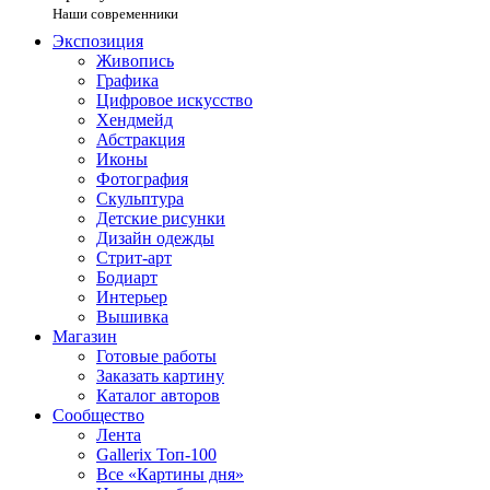
Наши современники
Экспозиция
Живопись
Графика
Цифровое искусство
Хендмейд
Абстракция
Иконы
Фотография
Скульптура
Детские рисунки
Дизайн одежды
Стрит-арт
Бодиарт
Интерьер
Вышивка
Магазин
Готовые работы
Заказать картину
Каталог авторов
Сообщество
Лента
Gallerix Топ-100
Все «Картины дня»