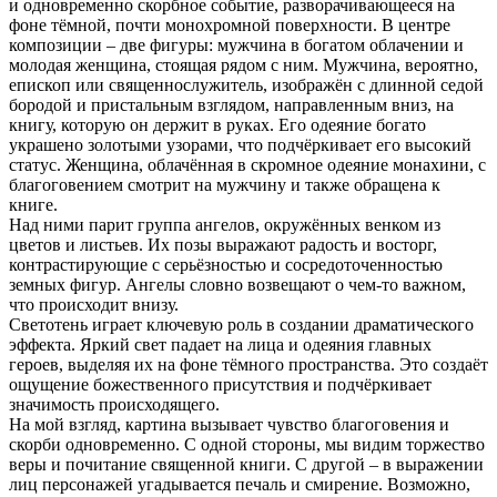
и одновременно скорбное событие, разворачивающееся на
фоне тёмной, почти монохромной поверхности. В центре
композиции – две фигуры: мужчина в богатом облачении и
молодая женщина, стоящая рядом с ним. Мужчина, вероятно,
епископ или священнослужитель, изображён с длинной седой
бородой и пристальным взглядом, направленным вниз, на
книгу, которую он держит в руках. Его одеяние богато
украшено золотыми узорами, что подчёркивает его высокий
статус. Женщина, облачённая в скромное одеяние монахини, с
благоговением смотрит на мужчину и также обращена к
книге.
Над ними парит группа ангелов, окружённых венком из
цветов и листьев. Их позы выражают радость и восторг,
контрастирующие с серьёзностью и сосредоточенностью
земных фигур. Ангелы словно возвещают о чем-то важном,
что происходит внизу.
Светотень играет ключевую роль в создании драматического
эффекта. Яркий свет падает на лица и одеяния главных
героев, выделяя их на фоне тёмного пространства. Это создаёт
ощущение божественного присутствия и подчёркивает
значимость происходящего.
На мой взгляд, картина вызывает чувство благоговения и
скорби одновременно. С одной стороны, мы видим торжество
веры и почитание священной книги. С другой – в выражении
лиц персонажей угадывается печаль и смирение. Возможно,