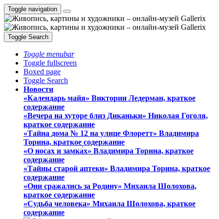
Toggle navigation
Toggle Search
Toggle menubar
Toggle fullscreen
Boxed page
Toggle Search
Новости
«Календарь майя» Виктории Ледерман, краткое
содержание
«Вечера на хуторе близ Диканьки» Николая Гоголя,
краткое содержание
«Тайна дома № 12 на улице Флоретт» Владимира
Торина, краткое содержание
«О носах и замка́х» Владимира Торина, краткое
содержание
«Тайны старой аптеки» Владимира Торина, краткое
содержание
«Они сражались за Родину» Михаила Шолохова,
краткое содержание
«Судьба человека» Михаила Шолохова, краткое
содержание