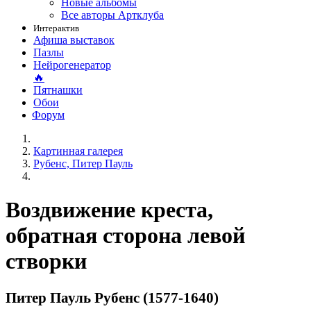
Новые альбомы
Все авторы Артклуба
Интерактив
Афиша выставок
Пазлы
Нейрогенератор
🔥
Пятнашки
Обои
Форум
Картинная галерея
Рубенс, Питер Пауль
Воздвижение креста,
обратная сторона левой
створки
Питер Пауль Рубенс (1577-1640)