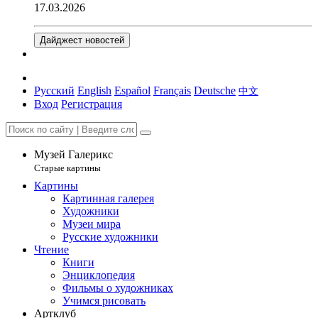
17.03.2026
Дайджест новостей
Русский
English
Español
Français
Deutsche
中文
Вход
Регистрация
Музей Галерикс
Старые картины
Картины
Картинная галерея
Художники
Музеи мира
Русские художники
Чтение
Книги
Энциклопедия
Фильмы о художниках
Учимся рисовать
Артклуб