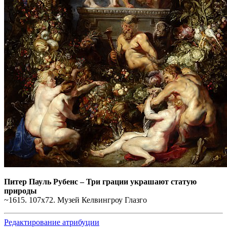
Питер Пауль Рубенс
–
Три грации украшают статую
природы
~1615. 107х72. Музей Келвингроу Глазго
Редактирование атрибуции