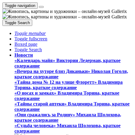
Toggle navigation
Toggle Search
Toggle menubar
Toggle fullscreen
Boxed page
Toggle Search
Новости
«Календарь майя» Виктории Ледерман, краткое
содержание
«Вечера на хуторе близ Диканьки» Николая Гоголя,
краткое содержание
«Тайна дома № 12 на улице Флоретт» Владимира
Торина, краткое содержание
«О носах и замка́х» Владимира Торина, краткое
содержание
«Тайны старой аптеки» Владимира Торина, краткое
содержание
«Они сражались за Родину» Михаила Шолохова,
краткое содержание
«Судьба человека» Михаила Шолохова, краткое
содержание