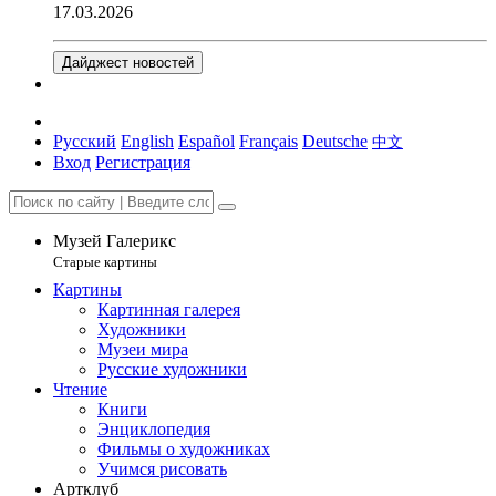
17.03.2026
Дайджест новостей
Русский
English
Español
Français
Deutsche
中文
Вход
Регистрация
Музей Галерикс
Старые картины
Картины
Картинная галерея
Художники
Музеи мира
Русские художники
Чтение
Книги
Энциклопедия
Фильмы о художниках
Учимся рисовать
Артклуб