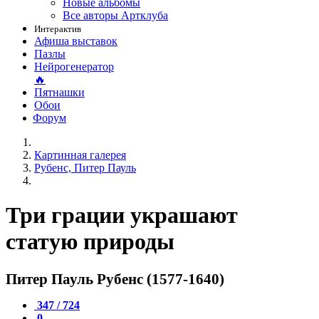
Новые альбомы
Все авторы Артклуба
Интерактив
Афиша выставок
Пазлы
Нейрогенератор
🔥
Пятнашки
Обои
Форум
Картинная галерея
Рубенс, Питер Пауль
Три грации украшают
статую природы
Питер Пауль Рубенс (1577-1640)
347 / 724
0