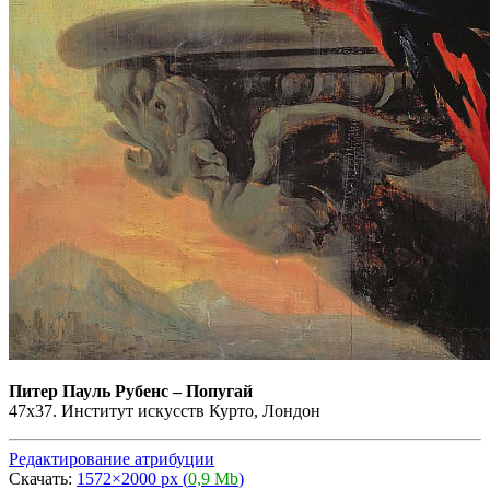
Питер Пауль Рубенс
–
Попугай
47х37. Институт искусств Курто, Лондон
Редактирование атрибуции
Скачать:
1572×2000 px (
0,9 Mb
)