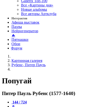
Gallerix Топ-100
Все «Картины дня»
Новые альбомы
Все авторы Артклуба
Интерактив
Афиша выставок
Пазлы
Нейрогенератор
🔥
Пятнашки
Обои
Форум
Картинная галерея
Рубенс, Питер Пауль
Попугай
Питер Пауль Рубенс (1577-1640)
144 / 724
0