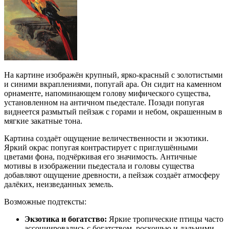
На картине изображён крупный, ярко-красный с золотистыми
и синими вкраплениями, попугай ара. Он сидит на каменном
орнаменте, напоминающем голову мифического существа,
установленном на античном пьедестале. Позади попугая
виднеется размытый пейзаж с горами и небом, окрашенным в
мягкие закатные тона.
Картина создаёт ощущение величественности и экзотики.
Яркий окрас попугая контрастирует с приглушёнными
цветами фона, подчёркивая его значимость. Античные
мотивы в изображении пьедестала и головы существа
добавляют ощущение древности, а пейзаж создаёт атмосферу
далёких, неизведанных земель.
Возможные подтексты:
Экзотика и богатство:
Яркие тропические птицы часто
ассоциировались с богатством, роскошью и дальними