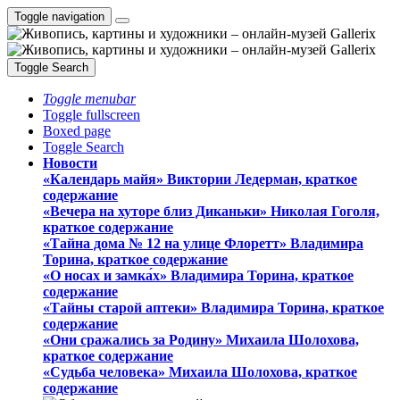
Toggle navigation
Toggle Search
Toggle menubar
Toggle fullscreen
Boxed page
Toggle Search
Новости
«Календарь майя» Виктории Ледерман, краткое
содержание
«Вечера на хуторе близ Диканьки» Николая Гоголя,
краткое содержание
«Тайна дома № 12 на улице Флоретт» Владимира
Торина, краткое содержание
«О носах и замка́х» Владимира Торина, краткое
содержание
«Тайны старой аптеки» Владимира Торина, краткое
содержание
«Они сражались за Родину» Михаила Шолохова,
краткое содержание
«Судьба человека» Михаила Шолохова, краткое
содержание