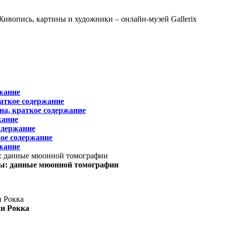
жание
раткое содержание
на, краткое содержание
жание
одержание
ое содержание
жание
ы: данные мюонной томографии
ни Рокка