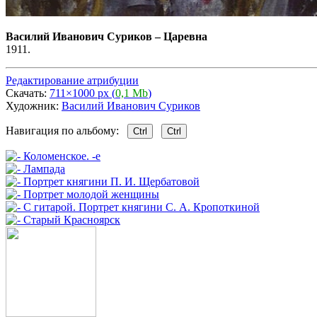
Василий Иванович Суриков
–
Царевна
1911.
Редактирование атрибуции
Скачать:
711×1000 px (
0,1 Mb
)
Художник:
Василий Иванович Суриков
Навигация по альбому:
Ctrl
Ctrl