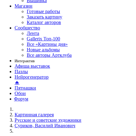
Вышивка
Магазин
Готовые работы
Заказать картину
Каталог авторов
Сообщество
Лента
Gallerix Топ-100
Все «Картины дня»
Новые альбомы
Все авторы Артклуба
Интерактив
Афиша выставок
Пазлы
Нейрогенератор
🔥
Пятнашки
Обои
Форум
Картинная галерея
Русские и советские художники
Суриков, Василий Иванович