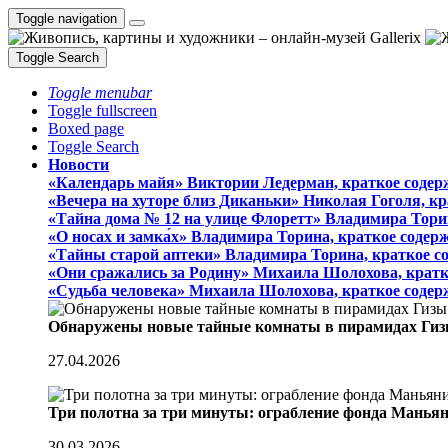
Toggle navigation
Toggle Search
Toggle menubar
Toggle fullscreen
Boxed page
Toggle Search
Новости
«Календарь майя» Виктории Ледерман, краткое содер
«Вечера на хуторе близ Диканьки» Николая Гоголя, к
«Тайна дома № 12 на улице Флоретт» Владимира Тори
«О носах и замка́х» Владимира Торина, краткое содер
«Тайны старой аптеки» Владимира Торина, краткое с
«Они сражались за Родину» Михаила Шолохова, кратк
«Судьба человека» Михаила Шолохова, краткое содер
Обнаружены новые тайные комнаты в пирамидах Гиз
27.04.2026
Три полотна за три минуты: ограбление фонда Манья
30.03.2026