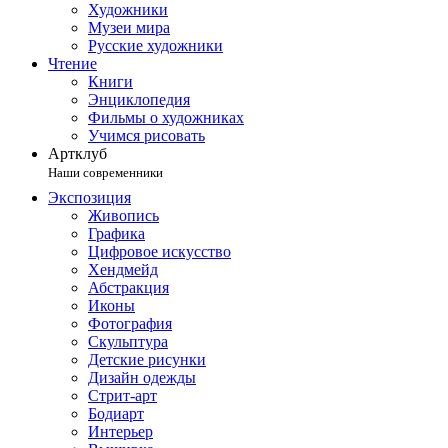
Художники
Музеи мира
Русские художники
Чтение
Книги
Энциклопедия
Фильмы о художниках
Учимся рисовать
Артклуб
Наши современники
Экспозиция
Живопись
Графика
Цифровое искусство
Хендмейд
Абстракция
Иконы
Фотография
Скульптура
Детские рисунки
Дизайн одежды
Стрит-арт
Бодиарт
Интерьер