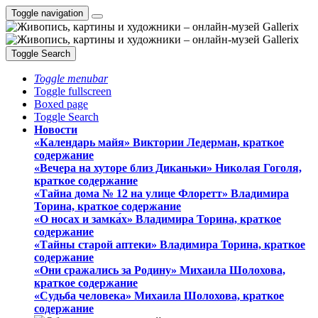
Toggle navigation
Toggle Search
Toggle menubar
Toggle fullscreen
Boxed page
Toggle Search
Новости
«Календарь майя» Виктории Ледерман, краткое
содержание
«Вечера на хуторе близ Диканьки» Николая Гоголя,
краткое содержание
«Тайна дома № 12 на улице Флоретт» Владимира
Торина, краткое содержание
«О носах и замка́х» Владимира Торина, краткое
содержание
«Тайны старой аптеки» Владимира Торина, краткое
содержание
«Они сражались за Родину» Михаила Шолохова,
краткое содержание
«Судьба человека» Михаила Шолохова, краткое
содержание