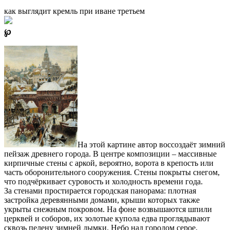
как выглядит кремль при иване третьем
℘
На этой картине автор воссоздаёт зимний
пейзаж древнего города. В центре композиции – массивные
кирпичные стены с аркой, вероятно, ворота в крепость или
часть оборонительного сооружения. Стены покрыты снегом,
что подчёркивает суровость и холодность времени года.
За стенами простирается городская панорама: плотная
застройка деревянными домами, крыши которых также
укрыты снежным покровом. На фоне возвышаются шпили
церквей и соборов, их золотые купола едва проглядывают
сквозь пелену зимней дымки. Небо над городом серое,