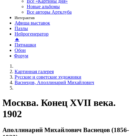
Все «Картины дня»
Новые альбомы
Все авторы Артклуба
Интерактив
Афиша выставок
Пазлы
Нейрогенератор
🔥
Пятнашки
Обои
Форум
Картинная галерея
Русские и советские художники
Васнецов, Аполлинарий Михайлович
Москва. Конец XVII века.
1902
Аполлинарий Михайлович Васнецов (1856-