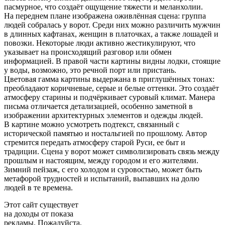
пасмурное, что создаёт ощущение тяжести и меланхолии.
На переднем плане изображена оживлённая сцена: группа
людей собралась у ворот. Среди них можно различить мужчин
в длинных кафтанах, женщин в платочках, а также лошадей и
повозки. Некоторые люди активно жестикулируют, что
указывает на происходящий разговор или обмен
информацией. В правой части картины видны лодки, стоящие
у воды, возможно, это речной порт или пристань.
Цветовая гамма картины выдержана в приглушённых тонах:
преобладают коричневые, серые и белые оттенки. Это создаёт
атмосферу старины и подчёркивает суровый климат. Манера
письма отличается детализацией, особенно заметной в
изображении архитектурных элементов и одежды людей.
В картине можно усмотреть подтекст, связанный с
исторической памятью и ностальгией по прошлому. Автор
стремится передать атмосферу старой Руси, ее быт и
традиции. Сцена у ворот может символизировать связь между
прошлым и настоящим, между городом и его жителями.
Зимний пейзаж, с его холодом и суровостью, может быть
метафорой трудностей и испытаний, выпавших на долю
людей в те времена.
Этот сайт существует
на доходы от показа
рекламы. Пожалуйста,