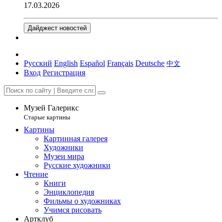
17.03.2026
Дайджест новостей
Русский
English
Español
Français
Deutsche
中文
Вход
Регистрация
Музей Галерикс
Старые картины
Картины
Картинная галерея
Художники
Музеи мира
Русские художники
Чтение
Книги
Энциклопедия
Фильмы о художниках
Учимся рисовать
Артклуб