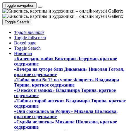
Toggle navigation
Toggle Search
Toggle menubar
Toggle fullscreen
Boxed page
Toggle Search
Новости
«Календарь майя» Виктории Ледерман, краткое
содержание
«Вечера на хуторе близ Диканьки» Николая Гоголя,
краткое содержание
«Тайна дома № 12 на улице Флоретт» Владимира
Торина, краткое содержание
«О носах и замка́х» Владимира Торина, краткое
содержание
«Тайны старой аптеки» Владимира Торина, краткое
содержание
«Они сражались за Родину» Михаила Шолохова,
краткое содержание
«Судьба человека» Михаила Шолохова, краткое
содержание