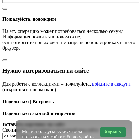
Пожалуйста, подождите
На эту операцию может потребоваться несколько секунд.
Информация появится в новом окне,
если открытие новых окон не запрещено в настройках вашего
браузера.
Нужно авторизоваться на сайте
Для работы с коллекциями – пожалуйста,
войдите в аккаунт
(откроется в новом окне).
Поделиться | Встроить
Поделиться ссылкой в соцсетях:
Вставить картинку на сайт:
Скопируйте и вставьте в исходный код сайта
Мы используем куки, чтобы
Хорошо
пользоваться сайтом было удобно