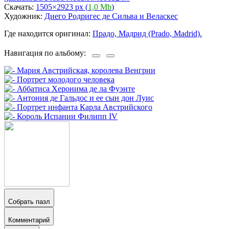
Скачать:
1505×2923 px (
1,0 Mb
)
Художник:
Диего Родригес де Сильва и Веласкес
Где находится оригинал:
Прадо, Мадрид (Prado, Madrid).
Навигация по альбому:
Собрать пазл
Комментарий