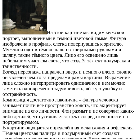
На этой картине мы видим мужской
портрет, выполненный в тёмной цветовой гамме. Фигура
изображена в профиль, слегка повернувшись к зрителю.
Мужчина одет в тёмное пальто с широкими рукавами и
шляпу, также тёмного цвета. Лицо его освещено лишь
небольшим участком света, что создаёт эффект полумрака и
таинственности.
Взгляд персонажа направлен вверх и немного влево, словно
он увлечён чем-то за пределами рамы картины. Выражение
лица сложно интерпретировать однозначно: в нем можно
заметить одновременно задумчивость, лёгкую улыбку и
отстранённость.
Композиция достаточно лаконична – фигура человека
занимает почти все пространство холста, что акцентирует
внимание на его личности. Фон размыт и не содержит каких-
либо деталей, что усиливает эффект сосредоточенности на
портретируемом.
В картине ощущается определённая меланхолия и рефлексия.
Тёмная цветовая палитра и полумрачный свет создают
атмосферу интроспекции и созерцания. Возможно, художник