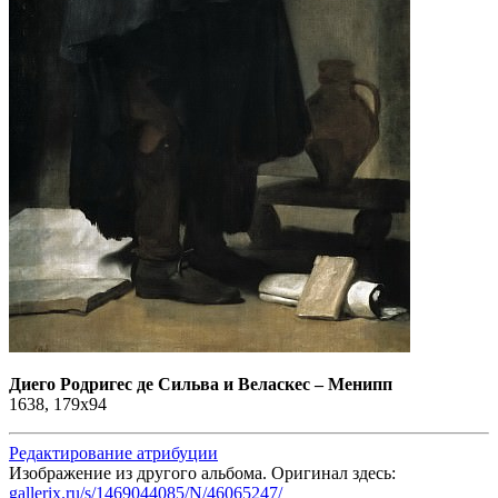
Диего Родригес де Сильва и Веласкес
–
Менипп
1638, 179x94
Редактирование атрибуции
Изображение из другого альбома. Оригинал здесь:
gallerix.ru/s/1469044085/N/46065247/