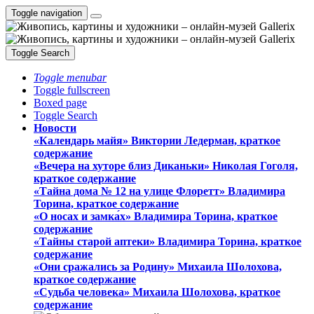
Toggle navigation
Toggle Search
Toggle menubar
Toggle fullscreen
Boxed page
Toggle Search
Новости
«Календарь майя» Виктории Ледерман, краткое
содержание
«Вечера на хуторе близ Диканьки» Николая Гоголя,
краткое содержание
«Тайна дома № 12 на улице Флоретт» Владимира
Торина, краткое содержание
«О носах и замка́х» Владимира Торина, краткое
содержание
«Тайны старой аптеки» Владимира Торина, краткое
содержание
«Они сражались за Родину» Михаила Шолохова,
краткое содержание
«Судьба человека» Михаила Шолохова, краткое
содержание