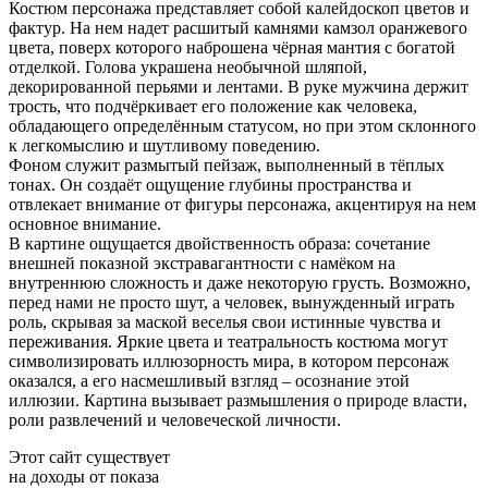
Костюм персонажа представляет собой калейдоскоп цветов и
фактур. На нем надет расшитый камнями камзол оранжевого
цвета, поверх которого наброшена чёрная мантия с богатой
отделкой. Голова украшена необычной шляпой,
декорированной перьями и лентами. В руке мужчина держит
трость, что подчёркивает его положение как человека,
обладающего определённым статусом, но при этом склонного
к легкомыслию и шутливому поведению.
Фоном служит размытый пейзаж, выполненный в тёплых
тонах. Он создаёт ощущение глубины пространства и
отвлекает внимание от фигуры персонажа, акцентируя на нем
основное внимание.
В картине ощущается двойственность образа: сочетание
внешней показной экстравагантности с намёком на
внутреннюю сложность и даже некоторую грусть. Возможно,
перед нами не просто шут, а человек, вынужденный играть
роль, скрывая за маской веселья свои истинные чувства и
переживания. Яркие цвета и театральность костюма могут
символизировать иллюзорность мира, в котором персонаж
оказался, а его насмешливый взгляд – осознание этой
иллюзии. Картина вызывает размышления о природе власти,
роли развлечений и человеческой личности.
Этот сайт существует
на доходы от показа