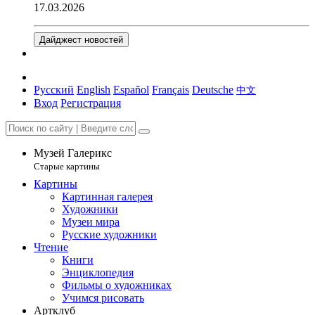
17.03.2026
Дайджест новостей
Русский
English
Español
Français
Deutsche
中文
Вход
Регистрация
Музей Галерикс
Старые картины
Картины
Картинная галерея
Художники
Музеи мира
Русские художники
Чтение
Книги
Энциклопедия
Фильмы о художниках
Учимся рисовать
Артклуб