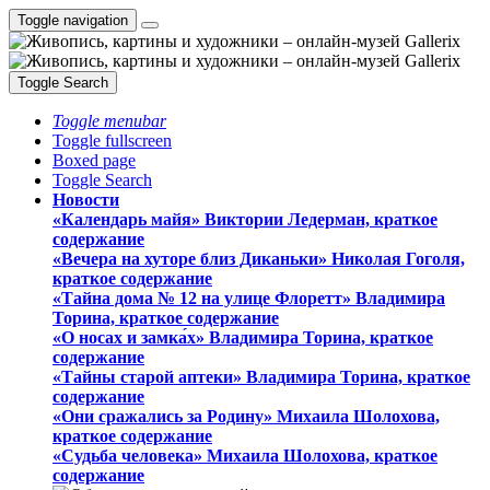
Toggle navigation
Toggle Search
Toggle menubar
Toggle fullscreen
Boxed page
Toggle Search
Новости
«Календарь майя» Виктории Ледерман, краткое
содержание
«Вечера на хуторе близ Диканьки» Николая Гоголя,
краткое содержание
«Тайна дома № 12 на улице Флоретт» Владимира
Торина, краткое содержание
«О носах и замка́х» Владимира Торина, краткое
содержание
«Тайны старой аптеки» Владимира Торина, краткое
содержание
«Они сражались за Родину» Михаила Шолохова,
краткое содержание
«Судьба человека» Михаила Шолохова, краткое
содержание