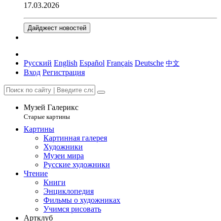
17.03.2026
Дайджест новостей
Русский
English
Español
Français
Deutsche
中文
Вход
Регистрация
Музей Галерикс
Старые картины
Картины
Картинная галерея
Художники
Музеи мира
Русские художники
Чтение
Книги
Энциклопедия
Фильмы о художниках
Учимся рисовать
Артклуб