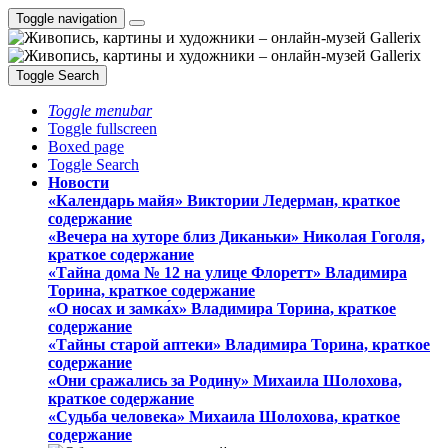
Toggle navigation
Toggle Search
Toggle menubar
Toggle fullscreen
Boxed page
Toggle Search
Новости
«Календарь майя» Виктории Ледерман, краткое
содержание
«Вечера на хуторе близ Диканьки» Николая Гоголя,
краткое содержание
«Тайна дома № 12 на улице Флоретт» Владимира
Торина, краткое содержание
«О носах и замка́х» Владимира Торина, краткое
содержание
«Тайны старой аптеки» Владимира Торина, краткое
содержание
«Они сражались за Родину» Михаила Шолохова,
краткое содержание
«Судьба человека» Михаила Шолохова, краткое
содержание