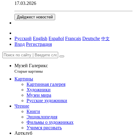
17.03.2026
Дайджест новостей
Русский
English
Español
Français
Deutsche
中文
Вход
Регистрация
Музей Галерикс
Старые картины
Картины
Картинная галерея
Художники
Музеи мира
Русские художники
Чтение
Книги
Энциклопедия
Фильмы о художниках
Учимся рисовать
Артклуб