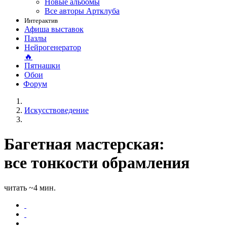
Новые альбомы
Все авторы Артклуба
Интерактив
Афиша выставок
Пазлы
Нейрогенератор
🔥
Пятнашки
Обои
Форум
Искусствоведение
Багетная мастерская:
все тонкости обрамления
читать ~4 мин.