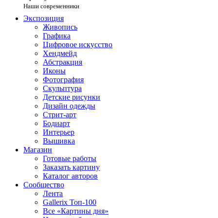
Наши современники
Экспозиция
Живопись
Графика
Цифровое искусство
Хендмейд
Абстракция
Иконы
Фотография
Скульптура
Детские рисунки
Дизайн одежды
Стрит-арт
Бодиарт
Интерьер
Вышивка
Магазин
Готовые работы
Заказать картину
Каталог авторов
Сообщество
Лента
Gallerix Топ-100
Все «Картины дня»