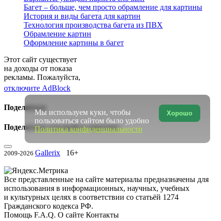
Багет – больше, чем просто обрамление для картины
История и виды багета для картин
Технология производства багета из ПВХ
Обрамление картин
Оформление картины в багет
Этот сайт существует
на доходы от показа
рекламы. Пожалуйста,
отключите AdBlock
Поделиться
Мы используем куки, чтобы
Хорошо
пользоваться сайтом было удобно
Поделиться ссылкой в соцсетях:
Политика конфиденциальности
Gallerix
16+
2009-2026
Все представленные на сайте материалы предназначены для
использования в информационных, научных, учебных
и культурных целях в соответствии со статьёй 1274
Гражданского кодекса РФ.
Помощь
F.A.Q.
О сайте
Контакты