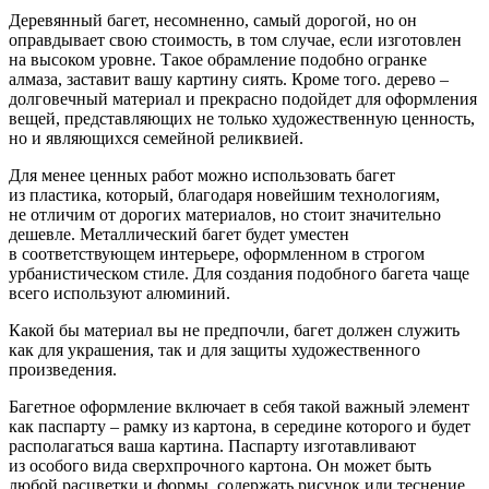
Деревянный багет, несомненно, самый дорогой, но он
оправдывает свою стоимость, в том случае, если изготовлен
на высоком уровне. Такое обрамление подобно огранке
алмаза, заставит вашу картину сиять. Кроме того. дерево –
долговечный материал и прекрасно подойдет для оформления
вещей, представляющих не только художественную ценность,
но и являющихся семейной реликвией.
Для менее ценных работ можно использовать багет
из пластика, который, благодаря новейшим технологиям,
не отличим от дорогих материалов, но стоит значительно
дешевле. Металлический багет будет уместен
в соответствующем интерьере, оформленном в строгом
урбанистическом стиле. Для создания подобного багета чаще
всего используют алюминий.
Какой бы материал вы не предпочли, багет должен служить
как для украшения, так и для защиты художественного
произведения.
Багетное оформление включает в себя такой важный элемент
как паспарту – рамку из картона, в середине которого и будет
располагаться ваша картина. Паспарту изготавливают
из особого вида сверхпрочного картона. Он может быть
любой расцветки и формы, содержать рисунок или теснение.