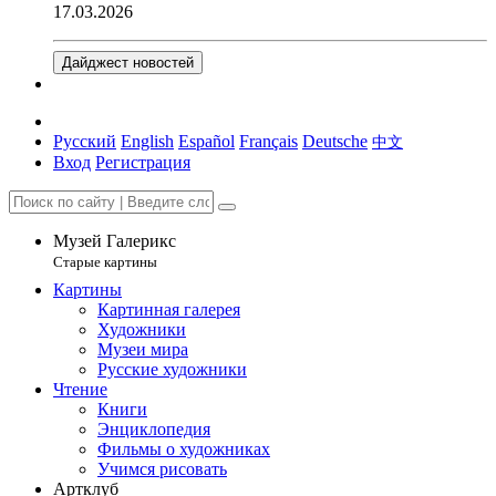
17.03.2026
Дайджест новостей
Русский
English
Español
Français
Deutsche
中文
Вход
Регистрация
Музей Галерикс
Старые картины
Картины
Картинная галерея
Художники
Музеи мира
Русские художники
Чтение
Книги
Энциклопедия
Фильмы о художниках
Учимся рисовать
Артклуб