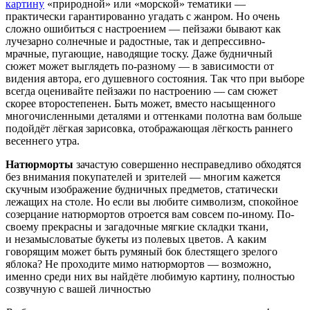
картину
«природной» или «морской» тематики —
практически гарантированно угадать с жанром. Но очень
сложно ошибиться с настроением — пейзажи бывают как
лучезарно солнечные и радостные, так и депрессивно-
мрачные, пугающие, наводящие тоску. Даже будничный
сюжет может выглядеть по-разному — в зависимости от
видения автора, его душевного состояния. Так что при выборе
всегда оценивайте пейзажи по настроению — сам сюжет
скорее второстепенен. Быть может, вместо насыщенного
многочисленными деталями и оттенками полотна вам больше
подойдёт лёгкая зарисовка, отображающая лёгкость раннего
весеннего утра.
Натюрморты
зачастую совершенно несправедливо обходятся
без внимания покупателей и зрителей — многим кажется
скучным изображение будничных предметов, статически
лежащих на столе. Но если вы любите символизм, спокойное
созерцание натюрмортов отроется вам совсем по-иному. По-
своему прекрасны и загадочные мягкие складки ткани,
и незамысловатые букеты из полевых цветов. А каким
говорящим может быть румяный бок блестящего зрелого
яблока? Не проходите мимо натюрмортов — возможно,
именно среди них вы найдёте любимую картину, полностью
созвучную с вашей личностью