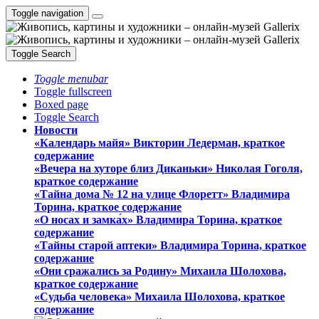
Toggle navigation
Toggle Search
Toggle menubar
Toggle fullscreen
Boxed page
Toggle Search
Новости
«Календарь майя» Виктории Ледерман, краткое
содержание
«Вечера на хуторе близ Диканьки» Николая Гоголя,
краткое содержание
«Тайна дома № 12 на улице Флоретт» Владимира
Торина, краткое содержание
«О носах и замка́х» Владимира Торина, краткое
содержание
«Тайны старой аптеки» Владимира Торина, краткое
содержание
«Они сражались за Родину» Михаила Шолохова,
краткое содержание
«Судьба человека» Михаила Шолохова, краткое
содержание