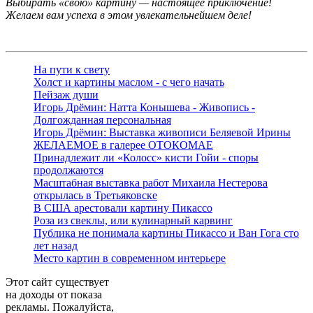
Выбирать «свою» картину — настоящее приключение!
Желаем вам успеха в этом увлекательнейшем деле!
На пути к свету
Холст и картины маслом - с чего начать
Пейзаж души
Игорь Дрёмин: Натта Конышева - Живопись -
Долгожданная персональная
Игорь Дрёмин: Выставка живописи Беляевой Ирины
ЖЕЛАЕМОЕ в галерее ОТОКОМАЕ
Принадлежит ли «Колосс» кисти Гойи - споры
продолжаются
Масштабная выставка работ Михаила Нестерова
открылась в Третьяковске
В США арестовали картину Пикассо
Роза из свеклы, или кулинарный карвинг
Публика не понимала картины Пикассо и Ван Гога сто
лет назад
Место картин в современном интерьере
Этот сайт существует
на доходы от показа
рекламы. Пожалуйста,