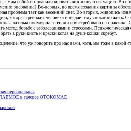
не с самим собой и проанализировать возникшую ситуацию. Во в
енно рисование? Во-первых, во время создания картины обостря
ная проблема тает как весенний снег. Во-вторых, живопись изна
ю, которая тревожит человека и не даёт ему спокойно жить. Со
анная аксиома популярна в теории и востребована на практике. 
 метод борьбе с заболеваниями и стрессами. Психологическая ст
рать в руки кисть и краски когда на душе кошки скребут.
ение, что уж говорить про нас вами, хотя, мы тоже в какой-т
ная персональная
ЖЕЛАЕМОЕ в галерее ОТОКОМАЕ
заровой