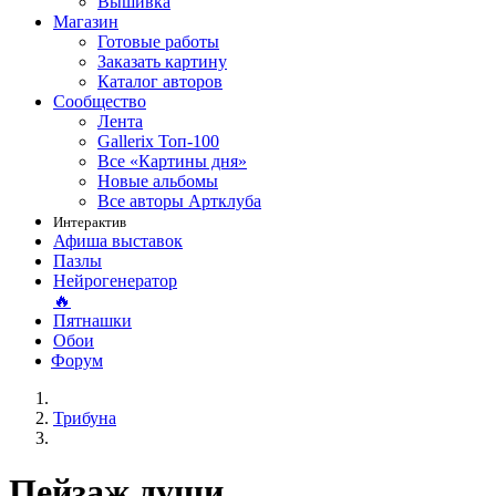
Вышивка
Магазин
Готовые работы
Заказать картину
Каталог авторов
Сообщество
Лента
Gallerix Топ-100
Все «Картины дня»
Новые альбомы
Все авторы Артклуба
Интерактив
Афиша выставок
Пазлы
Нейрогенератор
🔥
Пятнашки
Обои
Форум
Трибуна
Пейзаж души