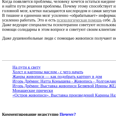
Когда появляется проблемы, человеку хочется остаться наеди
и найти пути решения проблемы. Почему этому способствует им
головной мозг, клетки насыщаются кислородом и самая запутан
В тишине и единении мозг усиленно «обрабатывает» информаци
усиленно работать. Это и есть
психологическая помощь
себе. Д
Даже ведущие специалисты психотерапии советуют использовать
помощи солидарны в этом вопросе и советуют своим клиентам б
Даже душевнобольные люди с помощью живописи получают исцел
На пути к свету
Холст и картины маслом - с чего начать
Жанры живописи — как подобрать картину в дом
Игорь Дрёмин: Натта Конышева - Живопись - Долгождан
Игорь Дрёмин: Выставка живописи Беляевой Ирины 
Монашеские прически
«Остров живописи». Выставка произведений Карины На
Комментирование недоступно
Почему?