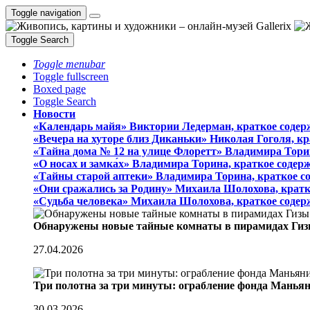
Toggle navigation
Toggle Search
Toggle menubar
Toggle fullscreen
Boxed page
Toggle Search
Новости
«Календарь майя» Виктории Ледерман, краткое содер
«Вечера на хуторе близ Диканьки» Николая Гоголя, к
«Тайна дома № 12 на улице Флоретт» Владимира Тори
«О носах и замка́х» Владимира Торина, краткое содер
«Тайны старой аптеки» Владимира Торина, краткое с
«Они сражались за Родину» Михаила Шолохова, кратк
«Судьба человека» Михаила Шолохова, краткое содер
Обнаружены новые тайные комнаты в пирамидах Гиз
27.04.2026
Три полотна за три минуты: ограбление фонда Манья
30.03.2026