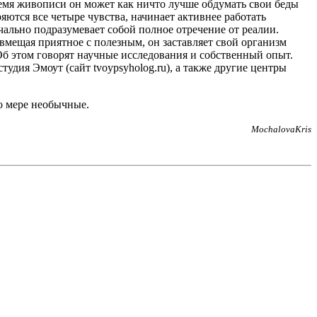
ремя живописи он может как ничто лучше обдумать свои беды
ются все четыре чувства, начинает активнее работать
чально подразумевает собой полное отречение от реалии.
вмещая приятное с полезным, он заставляет свой организм
Об этом говорят научные исследования и собственный опыт.
удия Эмоут (сайт tvoypsyholog.ru), а также другие центры
о мере необычные.
MochalovaKris