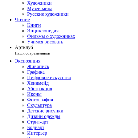
Художники
Музеи мира
Русские художники
Чтение
Книги
Энциклопедия
Фильмы о художниках
Учимся рисовать
Артклуб
Наши современники
Экспозиция
Живопись
Графика
Цифровое искусство
Хендмейд
Абстракция
Иконы
Фотография
Скульптура
Детские рисунки
Дизайн одежды
Стрит-арт
Бодиарт
Интерьер