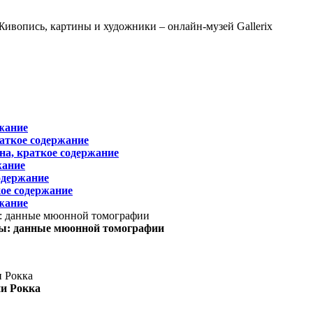
жание
раткое содержание
на, краткое содержание
жание
одержание
ое содержание
жание
ы: данные мюонной томографии
ни Рокка