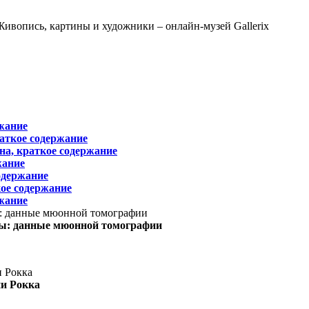
жание
раткое содержание
на, краткое содержание
жание
одержание
ое содержание
жание
ы: данные мюонной томографии
ни Рокка