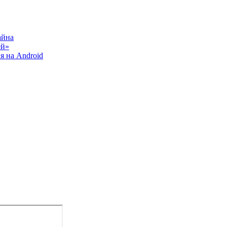
айна
ей»
я на Android