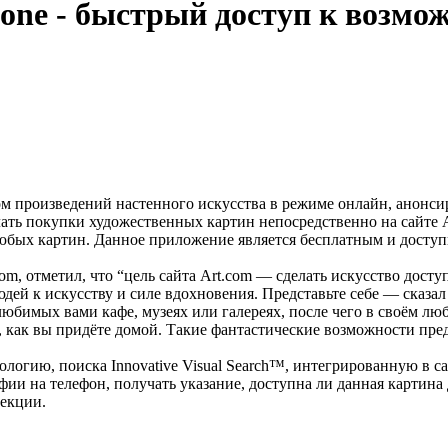
one - быстрый доступ к возмож
ом произведений настенного искусства в режиме онлайн, анонс
елать покупки художественных картин непосредственно на сайте 
юбых картин. Данное приложение является бесплатным и доступно
om, отметил, что “цель сайта Art.com — сделать искусство дост
ей к искусству и силе вдохновения. Представьте себе — сказал
юбимых вами кафе, музеях или галереях, после чего в своём лю
го, как вы придёте домой. Такие фантастические возможности пре
логию, поиска Innovative Visual Search™, интегрированную в сай
ии на телефон, получать указание, доступна ли данная картина 
лекции.