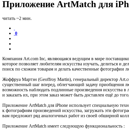
Приложение ArtMatch для iPh
читать ~2 мин.
0
Компания Art.com Inc, являющаяся ведущим в мире поставщик
которое позволяет любителям искусства изучать, делиться и д
поиск по схожим товарам и делать качественные фотографии л
Жоффруа Мартэн (Geoffroy Martin), генеральный директор Art.c
существенный шаг вперед, облегчающий задачу приобщения люд
возможность наблюдать подлинные произведения искусства в л
и заказать их, при этом заказ может быть доставлен ещё до то
Приложение ArtMatch для iPhone использует специальную техно
к фотографиям произведений искусства, загружать эти фотограф
вам предложит ряд аналогичных работ из своей обширной кол
Приложение ArtMatch имеет следующую функциональность :