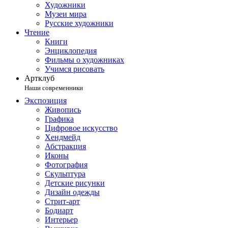
Художники
Музеи мира
Русские художники
Чтение
Книги
Энциклопедия
Фильмы о художниках
Учимся рисовать
Артклуб
Наши современники
Экспозиция
Живопись
Графика
Цифровое искусство
Хендмейд
Абстракция
Иконы
Фотография
Скульптура
Детские рисунки
Дизайн одежды
Стрит-арт
Бодиарт
Интерьер