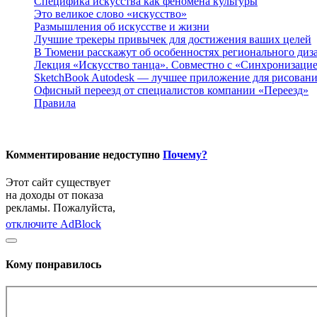
Специфика искусства как феномена культуры
Это великое слово «искусство»
Размышления об искусстве и жизни
Лучшие трекеры привычек для достижения ваших целей
В Тюмени расскажут об особенностях регионального диз
Лекция «Искусство танца». Совместно с «Синхронизаци
SketchBook Autodesk — лучшее приложение для рисовани
Офисный переезд от специалистов компании «Переезд»
Правила
Комментирование недоступно
Почему?
Этот сайт существует
на доходы от показа
рекламы. Пожалуйста,
отключите AdBlock
Кому понравилось