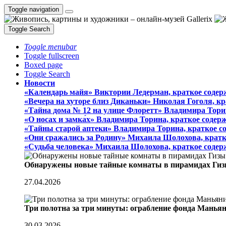
Toggle navigation
Toggle Search
Toggle menubar
Toggle fullscreen
Boxed page
Toggle Search
Новости
«Календарь майя» Виктории Ледерман, краткое содер
«Вечера на хуторе близ Диканьки» Николая Гоголя, к
«Тайна дома № 12 на улице Флоретт» Владимира Тори
«О носах и замка́х» Владимира Торина, краткое содер
«Тайны старой аптеки» Владимира Торина, краткое с
«Они сражались за Родину» Михаила Шолохова, кратк
«Судьба человека» Михаила Шолохова, краткое содер
Обнаружены новые тайные комнаты в пирамидах Гиз
27.04.2026
Три полотна за три минуты: ограбление фонда Манья
30.03.2026